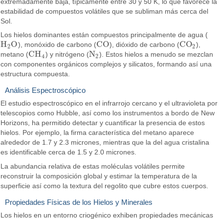
extremadamente baja, típicamente entre 30 y 50 K, lo que favorece la
estabilidad de compuestos volátiles que se subliman más cerca del
Sol.
Los hielos dominantes están compuestos principalmente de agua (
H
O
C
O
C
O
), monóxido de carbono (
), dióxido de carbono (
),
H
2
O
C
O
C
O
2
2
2
C
H
N
metano (
) y nitrógeno (
). Estos hielos a menudo se mezclan
C
H
4
N
2
4
2
con componentes orgánicos complejos y silicatos, formando así una
estructura compuesta.
Análisis Espectroscópico
El estudio espectroscópico en el infrarrojo cercano y el ultravioleta por
telescopios como Hubble, así como los instrumentos a bordo de New
Horizons, ha permitido detectar y cuantificar la presencia de estos
hielos. Por ejemplo, la firma característica del metano aparece
alrededor de 1.7 y 2.3 micrones, mientras que la del agua cristalina
es identificable cerca de 1.5 y 2.0 micrones.
La abundancia relativa de estas moléculas volátiles permite
reconstruir la composición global y estimar la temperatura de la
superficie así como la textura del regolito que cubre estos cuerpos.
Propiedades Físicas de los Hielos y Minerales
Los hielos en un entorno criogénico exhiben propiedades mecánicas