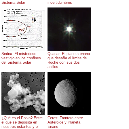
Sistema Solar
incertidumbres
Sedna: El misterioso
Quaoar: El planeta enano
vestigio en los confines
que desafía el límite de
del Sistema Solar
Roche con sus dos
anillos
¿Qué es el Polvo? Entre
Ceres: Frontera entre
el que se deposita en
Asteroide y Planeta
nuestros estantes y el
Enano