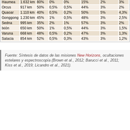
Haumea
1.632 km
80%
0%
0%
15%
2%
3%
Orcus
917 km
50%
0,5%
0,5%
44%
3%
2%
Quaoar
1.110 km
40%
0,5%
0,2%
50%
5%
4,3%
Gonggong
1.230 km
45%
1%
0,5%
48%
3%
2,5%
Sedna
995 km
35%
2%
1%
57%
3%
2%
Ixión
650 km
50%
1%
0,5%
44%
3%
1,5%
Varuna
668 km
48%
0,5%
0,2%
47%
3%
1,3%
Salacia
854 km
52%
0,5%
0,3%
43%
3%
1,2%
Fuente: Síntesis de datos de las misiones
New Horizons
, ocultaciones
estelares y espectroscopía (Brown et al., 2012; Barucci et al., 2011;
Kiss et al., 2019; Licandro et al., 2021).