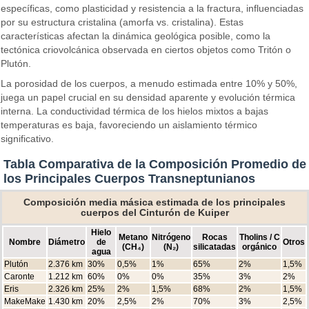
específicas, como plasticidad y resistencia a la fractura, influenciadas
por su estructura cristalina (amorfa vs. cristalina). Estas
características afectan la dinámica geológica posible, como la
tectónica criovolcánica observada en ciertos objetos como Tritón o
Plutón.
La porosidad de los cuerpos, a menudo estimada entre 10% y 50%,
juega un papel crucial en su densidad aparente y evolución térmica
interna. La conductividad térmica de los hielos mixtos a bajas
temperaturas es baja, favoreciendo un aislamiento térmico
significativo.
Tabla Comparativa de la Composición Promedio de
los Principales Cuerpos Transneptunianos
Composición media másica estimada de los principales
cuerpos del Cinturón de Kuiper
Hielo
Metano
Nitrógeno
Rocas
Tholins / C
Nombre
Diámetro
de
Otros
(CH₄)
(N₂)
silicatadas
orgánico
agua
Plutón
2.376 km
30%
0,5%
1%
65%
2%
1,5%
Caronte
1.212 km
60%
0%
0%
35%
3%
2%
Eris
2.326 km
25%
2%
1,5%
68%
2%
1,5%
MakeMake
1.430 km
20%
2,5%
2%
70%
3%
2,5%