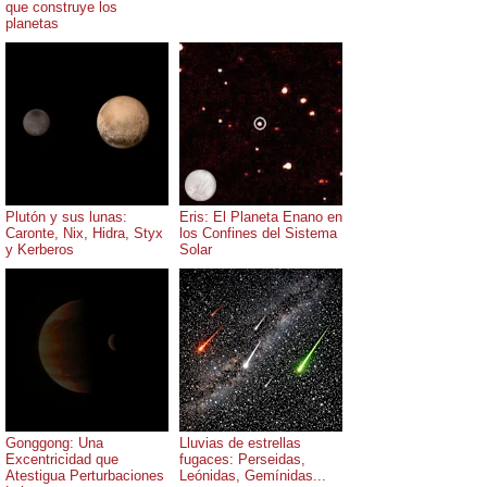
que construye los
planetas
Plutón y sus lunas:
Eris: El Planeta Enano en
Caronte, Nix, Hidra, Styx
los Confines del Sistema
y Kerberos
Solar
Gonggong: Una
Lluvias de estrellas
Excentricidad que
fugaces: Perseidas,
Atestigua Perturbaciones
Leónidas, Gemínidas...