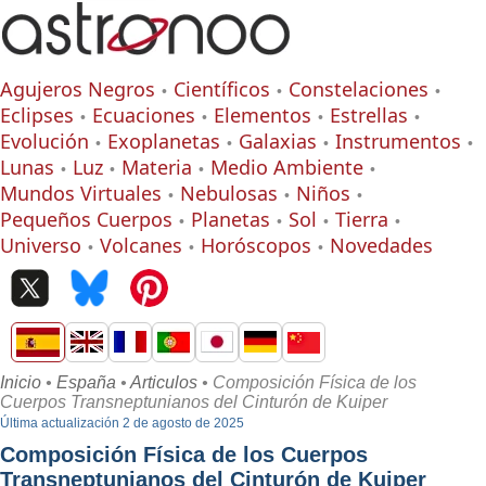
Agujeros Negros
Científicos
Constelaciones
Eclipses
Ecuaciones
Elementos
Estrellas
Evolución
Exoplanetas
Galaxias
Instrumentos
Lunas
Luz
Materia
Medio Ambiente
Mundos Virtuales
Nebulosas
Niños
Pequeños Cuerpos
Planetas
Sol
Tierra
Universo
Volcanes
Horóscopos
Novedades
Inicio
•
España
•
Articulos
• Composición Física de los
Cuerpos Transneptunianos del Cinturón de Kuiper
Última actualización 2 de agosto de 2025
Composición Física de los Cuerpos
Transneptunianos del Cinturón de Kuiper