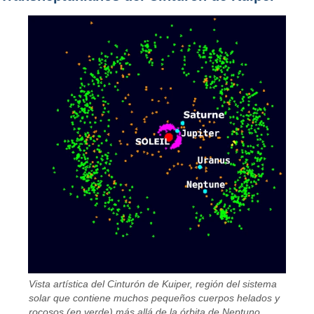
Vista artística del Cinturón de Kuiper, región del sistema
solar que contiene muchos pequeños cuerpos helados y
rocosos (en verde) más allá de la órbita de Neptuno.