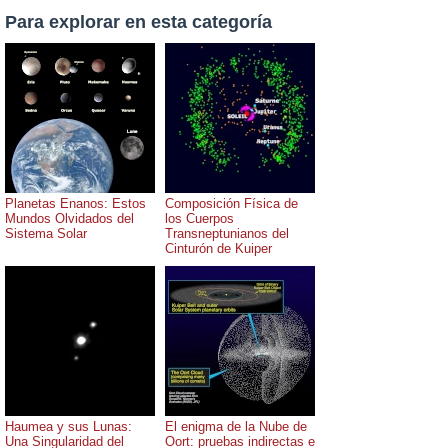
Para explorar en esta categoría
Planetas Enanos: Estos
Composición Física de
Mundos Olvidados del
los Cuerpos
Sistema Solar
Transneptunianos del
Cinturón de Kuiper
Haumea y sus Lunas:
El enigma de la Nube de
Una Singularidad del
Oort: pruebas indirectas e