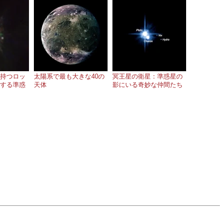
持つロッ
太陽系で最も大きな40の
冥王星の衛星：準惑星の
する準惑
天体
影にいる奇妙な仲間たち