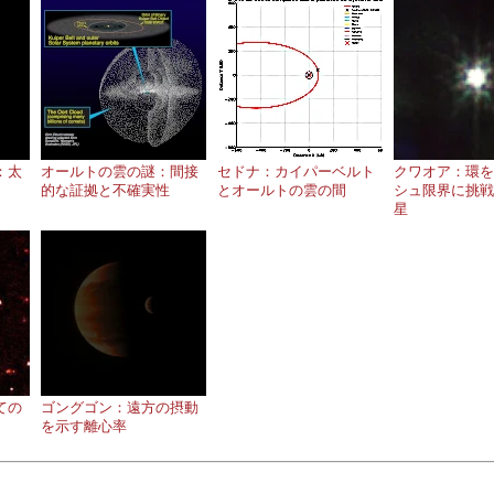
：太
オールトの雲の謎：間接
セドナ：カイパーベルト
クワオア：環を
的な証拠と不確実性
とオールトの雲の間
シュ限界に挑戦
星
ての
ゴングゴン：遠方の摂動
を示す離心率