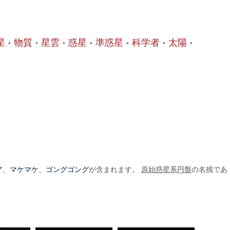
星
物質
星雲
惑星
準惑星
科学者
太陽
ア
マケマケ
ゴングゴング
、
、
が含まれます。
原始惑星系円盤
の名残であ