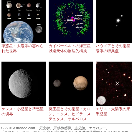
準惑星：太陽系の忘れら
カイパーベルトの海王星
ハウメアとその衛星
れた世界
以遠天体の物理的構成
陽系の特異点
ケレス：小惑星と準惑星
冥王星とその衛星：カロ
エリス：太陽系の果
の境界
ン、ニクス、ヒドラ、ス
準惑星
テュクス、ケルベロス
1997 © Astronoo.com
− 天文学、天体物理学、進化論、エコロジー。