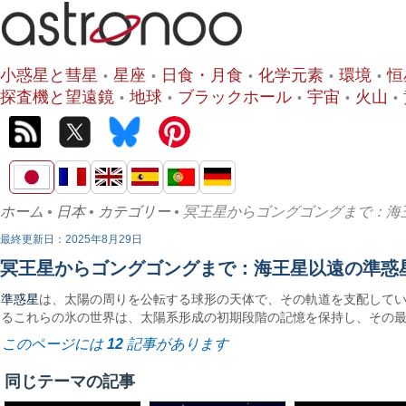
小惑星と彗星
星座
日食・月食
化学元素
環境
恒
探査機と望遠鏡
地球
ブラックホール
宇宙
火山
ホーム
•
日本
•
カテゴリー
• 冥王星からゴングゴングまで：
最終更新日：2025年8月29日
冥王星からゴングゴングまで：海王星以遠の準惑
準惑星
は、太陽の周りを公転する球形の天体で、その軌道を支配してい
るこれらの氷の世界は、太陽系形成の初期段階の記憶を保持し、その
このページには
12
記事があります
同じテーマの記事