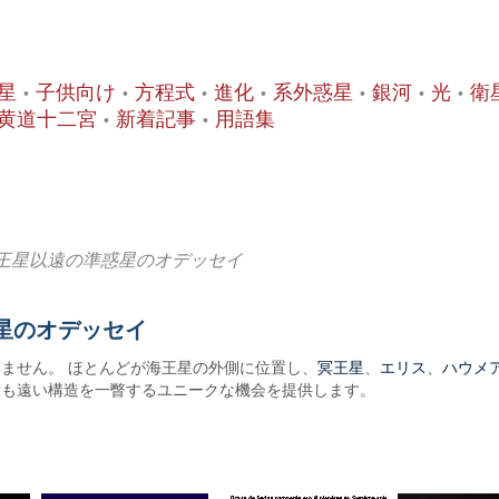
星
子供向け
方程式
進化
系外惑星
銀河
光
衛
黄道十二宮
新着記事
用語集
海王星以遠の準惑星のオデッセイ
星のオデッセイ
冥王星
エリス
ハウメ
ません。 ほとんどが海王星の外側に位置し、
、
、
最も遠い構造を一瞥するユニークな機会を提供します。