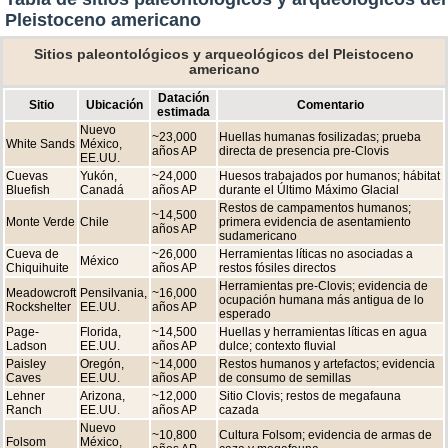
Pleistoceno americano
Sitios paleontológicos y arqueológicos del Pleistoceno
americano
Datación
Sitio
Ubicación
Comentario
estimada
Nuevo
~23,000
Huellas humanas fosilizadas; prueba
White Sands
México,
años AP
directa de presencia pre-Clovis
EE.UU.
Cuevas
Yukón,
~24,000
Huesos trabajados por humanos; hábitat
Bluefish
Canadá
años AP
durante el Último Máximo Glacial
Restos de campamentos humanos;
~14,500
Monte Verde
Chile
primera evidencia de asentamiento
años AP
sudamericano
Cueva de
~26,000
Herramientas líticas no asociadas a
México
Chiquihuite
años AP
restos fósiles directos
Herramientas pre-Clovis; evidencia de
Meadowcroft
Pensilvania,
~16,000
ocupación humana más antigua de lo
Rockshelter
EE.UU.
años AP
esperado
Page-
Florida,
~14,500
Huellas y herramientas líticas en agua
Ladson
EE.UU.
años AP
dulce; contexto fluvial
Paisley
Oregón,
~14,000
Restos humanos y artefactos; evidencia
Caves
EE.UU.
años AP
de consumo de semillas
Lehner
Arizona,
~12,000
Sitio Clovis; restos de megafauna
Ranch
EE.UU.
años AP
cazada
Nuevo
~10,800
Cultura Folsom; evidencia de armas de
Folsom
México,