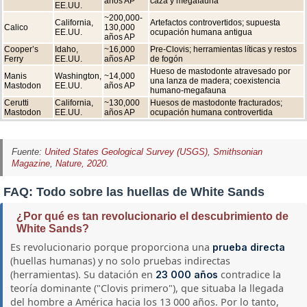
años AP
caza y megafauna
EE.UU.
~200,000-
California,
Artefactos controvertidos; supuesta
Calico
130,000
EE.UU.
ocupación humana antigua
años AP
Cooper’s
Idaho,
~16,000
Pre-Clovis; herramientas líticas y restos
Ferry
EE.UU.
años AP
de fogón
Hueso de mastodonte atravesado por
Manis
Washington,
~14,000
una lanza de madera; coexistencia
Mastodon
EE.UU.
años AP
humano-megafauna
Cerutti
California,
~130,000
Huesos de mastodonte fracturados;
Mastodon
EE.UU.
años AP
ocupación humana controvertida
Fuente:
United States Geological Survey (USGS)
,
Smithsonian
Magazine
,
Nature, 2020
.
FAQ: Todo sobre las huellas de White Sands
¿Por qué es tan revolucionario el descubrimiento de
White Sands?
Es revolucionario porque proporciona una
prueba directa
(huellas humanas) y no solo pruebas indirectas
(herramientas). Su datación en
contradice la
23 000 años
teoría dominante ("Clovis primero"), que situaba la llegada
del hombre a América hacia los 13 000 años. Por lo tanto,