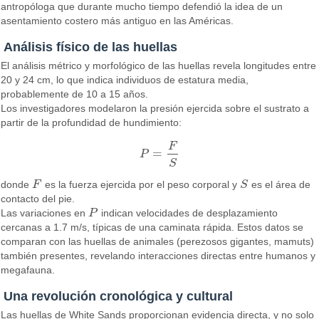
antropóloga que durante mucho tiempo defendió la idea de un
asentamiento costero más antiguo en las Américas.
Análisis físico de las huellas
El análisis métrico y morfológico de las huellas revela longitudes entre
20 y 24 cm, lo que indica individuos de estatura media,
probablemente de 10 a 15 años.
Los investigadores modelaron la presión ejercida sobre el sustrato a
partir de la profundidad de hundimiento:
F
=
P
P
=
F
S
S
donde
F
es la fuerza ejercida por el peso corporal y
S
es el área de
F
S
contacto del pie.
Las variaciones en
P
indican velocidades de desplazamiento
P
cercanas a 1.7 m/s, típicas de una caminata rápida. Estos datos se
comparan con las huellas de animales (perezosos gigantes, mamuts)
también presentes, revelando interacciones directas entre humanos y
megafauna.
Una revolución cronológica y cultural
Las huellas de White Sands proporcionan evidencia directa, y no solo