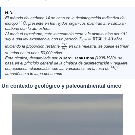
N.B.
:
El método del carbono 14 se basa en la desintegración radiactiva del
14
C
isótopo
, presente en los tejidos orgánicos mientras intercambian
14
C
carbono con la atmósfera.
14
C
Al morir el organismo, este intercambio cesa y la disminución del
14
C
=
5730
±
40
sigue una ley exponencial con un período
años.
T
T
1
/
2
=
5730
±
40
1
/
2
14
C
Midiendo la proporción restante
en una muestra, se puede estimar
14
C
12
C
12
C
su edad hasta unos 50,000 años.
Esta técnica, desarrollada por
Willard Frank Libby
(1908-1980), se
basa en el principio general de la
cinética de desintegración
y requiere
14
C
correcciones relacionadas con las variaciones en la tasa de
14
C
atmosférico a lo largo del tiempo.
Un contexto geológico y paleoambiental único