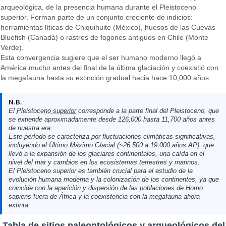
arqueológica, de la presencia humana durante el Pleistoceno
superior. Forman parte de un conjunto creciente de indicios:
herramientas líticas de Chiquihuite (México), huesos de las Cuevas
Bluefish (Canadá) o rastros de fogones antiguos en Chile (Monte
Verde).
Esta convergencia sugiere que el ser humano moderno llegó a
América mucho antes del final de la última glaciación y coexistió con
la megafauna hasta su extinción gradual hacia hace 10,000 años.
N.B.
:
El
Pleistoceno superior
corresponde a la parte final del Pleistoceno, que
se extiende aproximadamente desde 126,000 hasta 11,700 años antes
de nuestra era.
Este período se caracteriza por fluctuaciones climáticas significativas,
incluyendo el Último Máximo Glacial (~26,500 a 19,000 años AP), que
llevó a la expansión de los glaciares continentales, una caída en el
nivel del mar y cambios en los ecosistemas terrestres y marinos.
El Pleistoceno superior es también crucial para el estudio de la
evolución humana moderna y la colonización de los continentes, ya que
coincide con la aparición y dispersión de las poblaciones de Homo
sapiens fuera de África y la coexistencia con la megafauna ahora
extinta.
Tabla de sitios paleontológicos y arqueológicos del