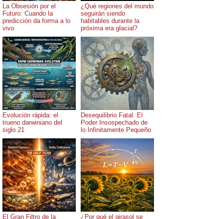
La Obsesión por el
¿Qué regiones del mundo
Futuro: Cuando la
seguirán siendo
predicción da forma a lo
habitables durante la
vivo
próxima era glacial?
Evolución rápida: el
Desequilibrio Fatal: El
trueno darwiniano del
Poder Insospechado de
siglo 21
lo Infinitamente Pequeño
El Gran Filtro de la
¿Por qué el girasol se