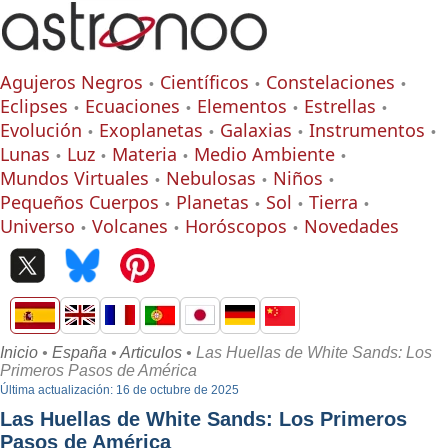
Agujeros Negros
Científicos
Constelaciones
Eclipses
Ecuaciones
Elementos
Estrellas
Evolución
Exoplanetas
Galaxias
Instrumentos
Lunas
Luz
Materia
Medio Ambiente
Mundos Virtuales
Nebulosas
Niños
Pequeños Cuerpos
Planetas
Sol
Tierra
Universo
Volcanes
Horóscopos
Novedades
Inicio
•
España
•
Articulos
• Las Huellas de White Sands: Los
Primeros Pasos de América
Última actualización: 16 de octubre de 2025
Las Huellas de White Sands: Los Primeros
Pasos de América