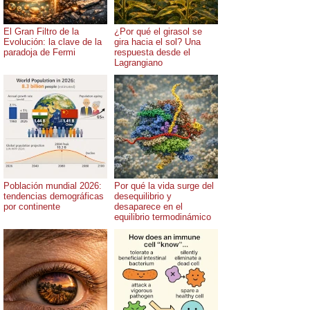
El Gran Filtro de la
¿Por qué el girasol se
Evolución: la clave de la
gira hacia el sol? Una
paradoja de Fermi
respuesta desde el
Lagrangiano
Población mundial 2026:
Por qué la vida surge del
tendencias demográficas
desequilibrio y
por continente
desaparece en el
equilibrio termodinámico