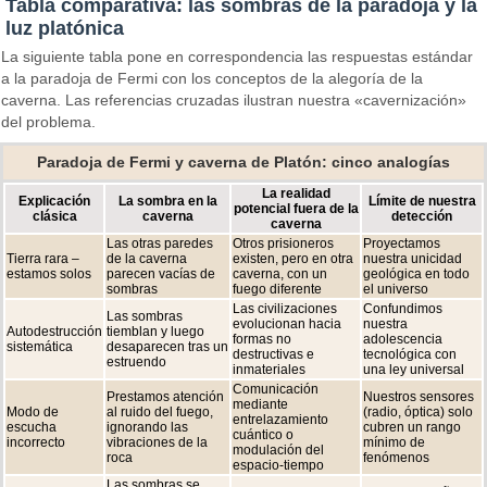
Tabla comparativa: las sombras de la paradoja y la
luz platónica
La siguiente tabla pone en correspondencia las respuestas estándar
a la paradoja de Fermi con los conceptos de la alegoría de la
caverna. Las referencias cruzadas ilustran nuestra «cavernización»
del problema.
Paradoja de Fermi y caverna de Platón: cinco analogías
La realidad
Explicación
La sombra en la
Límite de nuestra
potencial fuera de la
clásica
caverna
detección
caverna
Las otras paredes
Otros prisioneros
Proyectamos
Tierra rara –
de la caverna
existen, pero en otra
nuestra unicidad
estamos solos
parecen vacías de
caverna, con un
geológica en todo
sombras
fuego diferente
el universo
Las civilizaciones
Confundimos
Las sombras
evolucionan hacia
nuestra
Autodestrucción
tiemblan y luego
formas no
adolescencia
sistemática
desaparecen tras un
destructivas e
tecnológica con
estruendo
inmateriales
una ley universal
Comunicación
Prestamos atención
Nuestros sensores
mediante
Modo de
al ruido del fuego,
(radio, óptica) solo
entrelazamiento
escucha
ignorando las
cubren un rango
cuántico o
incorrecto
vibraciones de la
mínimo de
modulación del
roca
fenómenos
espacio-tiempo
Las sombras se