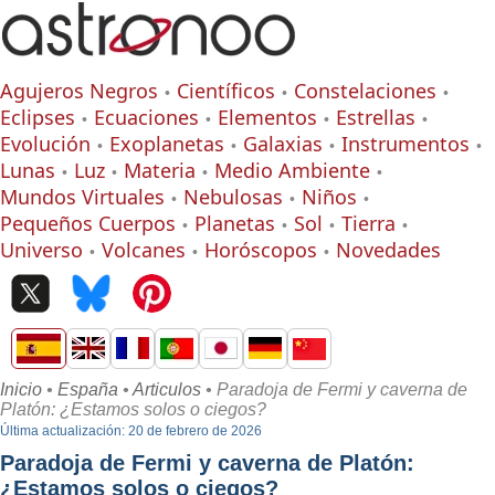
Agujeros Negros
Científicos
Constelaciones
Eclipses
Ecuaciones
Elementos
Estrellas
Evolución
Exoplanetas
Galaxias
Instrumentos
Lunas
Luz
Materia
Medio Ambiente
Mundos Virtuales
Nebulosas
Niños
Pequeños Cuerpos
Planetas
Sol
Tierra
Universo
Volcanes
Horóscopos
Novedades
Inicio
•
España
•
Articulos
• Paradoja de Fermi y caverna de
Platón: ¿Estamos solos o ciegos?
Última actualización: 20 de febrero de 2026
Paradoja de Fermi y caverna de Platón:
¿Estamos solos o ciegos?