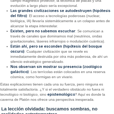
campo magnético protector, la tectónica de placas y una
evolución a largo plazo sería excepcional.
Las grandes civilizaciones se autodestruyen (hipótesis
del filtro)
: El acceso a tecnologías poderosas (nuclear,
biológica, IA) llevaría sistemáticamente a un colapso antes de
alcanzar la etapa interestelar.
Existen, pero no sabemos escuchar
: Se comunican a
través de canales que dominamos mal (neutrinos, ondas
gravitacionales, láseres infrarrojos o modulación cuántica).
Están ahí, pero se esconden (hipótesis del bosque
oscuro)
: Cualquier civilización que se revele es
inmediatamente destruida por otra más poderosa, de ahí un
silencio estratégico generalizado.
Nos observan sin mostrar su presencia (zoológico
galáctico)
: Los terrícolas están colocados en una reserva
cósmica, como hormigas en un vivario.
Estas explicaciones tienen cada una su fuerza, pero ninguna es
totalmente satisfactoria. ¿Y si el verdadero obstáculo no fuera ni
epistemológico
tecnológico ni biológico, sino
? Aquí es donde la
caverna de Platón nos ofrece una perspectiva inesperada.
La lección olvidada: buscamos sombras, no