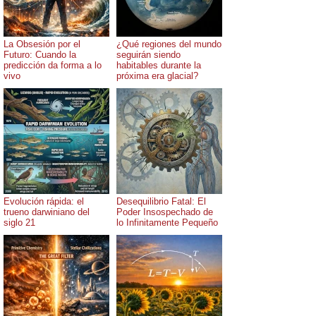
La Obsesión por el
¿Qué regiones del mundo
Futuro: Cuando la
seguirán siendo
predicción da forma a lo
habitables durante la
vivo
próxima era glacial?
Evolución rápida: el
Desequilibrio Fatal: El
trueno darwiniano del
Poder Insospechado de
siglo 21
lo Infinitamente Pequeño