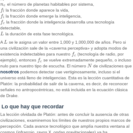
n
el número de planetas habitables por sistema,
n
e
e
f
la fracción donde aparece la vida,
f
l
l
f
la fracción donde emerge la inteligencia,
f
i
i
f
la fracción donde la inteligencia desarrolla una tecnología
f
c
c
detectable,
L
la duración de esta fase tecnológica.
L
A
L
se le asigna un valor entre 1,000 y 1,000,000 de años. Pero si
L
una civilización sale de la «caverna perceptiva» y adopta modos de
existencia indetectables para nuestro
f
(tecnología de radio, por
f
c
c
ejemplo), entonces
f
se vuelve extremadamente pequeño, o incluso
f
c
c
nulo para nuestro tipo de escucha. El número
N
de civilizaciones que
N
nosotros
podemos detectar cae vertiginosamente, incluso si el
universo está lleno de inteligencias. Esta es la lección cuantitativa de
Platón: la probabilidad de salir de la caverna, es decir, de reconocer
señales no antropocéntricas, no está incluida en la ecuación clásica
de Drake.
Lo que hay que recordar
La lección olvidada de Platón: antes de concluir la ausencia de otras
civilizaciones, examinemos los límites de nuestros propios marcos de
percepción. Cada avance tecnológico que amplía nuestra ventana al
cosmos (infrarrojo, rayos X, ondas gravitacionales) ya ha