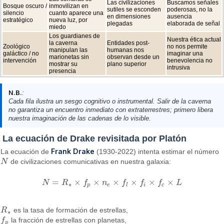
Las civilizaciones
Buscamos señales
Bosque oscuro /
inmovilizan en
sutiles se esconden
poderosas, no la
silencio
cuanto aparece una
en dimensiones
ausencia
estratégico
nueva luz, por
plegadas
elaborada de señal
miedo
Los guardianes de
Nuestra ética actual
la caverna
Entidades post-
Zoológico
no nos permite
manipulan las
humanas nos
galáctico / no
imaginar una
marionetas sin
observan desde un
intervención
benevolencia no
mostrar su
plano superior
intrusiva
presencia
N.B.
:
Cada fila ilustra un sesgo cognitivo o instrumental. Salir de la caverna
no garantiza un encuentro inmediato con extraterrestres; primero libera
nuestra imaginación de las cadenas de lo visible.
La ecuación de Drake revisitada por Platón
Frank Drake
La ecuación de
(1930-2022) intenta estimar el número
N
de civilizaciones comunicativas en nuestra galaxia:
N
=
×
×
×
×
×
×
N
R
f
n
f
f
f
L
N
=
R
∗
×
f
p
×
n
e
×
f
l
×
f
i
×
f
c
×
L
∗
p
e
l
i
c
R
es la tasa de formación de estrellas,
R
∗
∗
f
la fracción de estrellas con planetas,
f
p
p