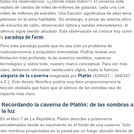
todos los observatorios: «¿Dónde están todos?» El universo está
repleto de cientos de miles de millones de galaxias, cada una con
miles de millones de estrellas. Una fracción significativa de ellas tiene
planetas en la zona habitable. Sin embargo, a pesar de setenta años
de escucha de radio, observación óptica y sondas interestelares, el
silencio sigue siendo absoluto. Esta observación se conoce hoy como
paradoja de Fermi
la
.
Pero esta paradoja puede que no sea solo un problema de
radioastronomía o propulsión interestelar. Podría revelar una
limitación más profunda: la de nuestros sentidos, nuestras
tecnologías y, sobre todo, nuestro marco conceptual. Para ver más
claro, debemos retroceder veinticuatro siglos, hasta la famosa
alegoría de la caverna
Platón
imaginada por
(428/427 – 348/347
a.C.). Este desvío filosófico podría muy bien proporcionarnos la
lección olvidada que hace que el silencio de las estrellas sea de
repente más claro.
Recordando la caverna de Platón: de las sombras a
la luz
En el libro 7 de
La República
, Platón describe a prisioneros
encadenados desde su nacimiento en el fondo de una caverna. Solo
ven sombras proyectadas en la pared por un fuego ubicado detrás de