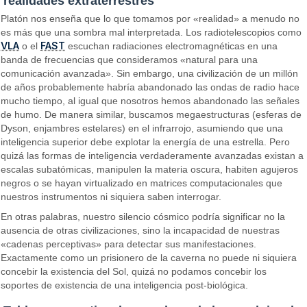
realidades extraterrestres
Platón nos enseña que lo que tomamos por «realidad» a menudo no
es más que una sombra mal interpretada. Los radiotelescopios como
VLA
FAST
o el
escuchan radiaciones electromagnéticas en una
banda de frecuencias que consideramos «natural para una
comunicación avanzada». Sin embargo, una civilización de un millón
de años probablemente habría abandonado las ondas de radio hace
mucho tiempo, al igual que nosotros hemos abandonado las señales
de humo. De manera similar, buscamos megaestructuras (esferas de
Dyson, enjambres estelares) en el infrarrojo, asumiendo que una
inteligencia superior debe explotar la energía de una estrella. Pero
quizá las formas de inteligencia verdaderamente avanzadas existan a
escalas subatómicas, manipulen la materia oscura, habiten agujeros
negros o se hayan virtualizado en matrices computacionales que
nuestros instrumentos ni siquiera saben interrogar.
En otras palabras, nuestro silencio cósmico podría significar no la
ausencia de otras civilizaciones, sino la incapacidad de nuestras
«cadenas perceptivas» para detectar sus manifestaciones.
Exactamente como un prisionero de la caverna no puede ni siquiera
concebir la existencia del Sol, quizá no podamos concebir los
soportes de existencia de una inteligencia post-biológica.