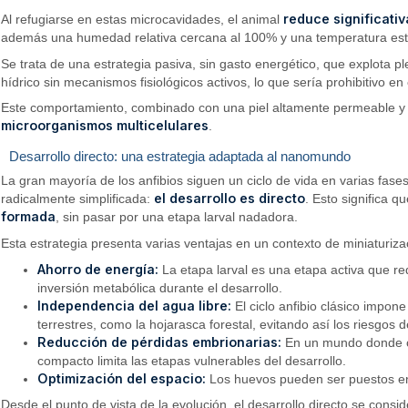
reduce significati
Al refugiarse en estas microcavidades, el animal
además una humedad relativa cercana al 100% y una temperatura estab
Se trata de una estrategia pasiva, sin gasto energético, que explota 
hídrico sin mecanismos fisiológicos activos, lo que sería prohibitivo e
Este comportamiento, combinado con una piel altamente permeable y 
microorganismos multicelulares
.
Desarrollo directo: una estrategia adaptada al nanomundo
La gran mayoría de los anfibios siguen un ciclo de vida en varias fase
el desarrollo es directo
radicalmente simplificada:
. Esto significa 
formada
, sin pasar por una etapa larval nadadora.
Esta estrategia presenta varias ventajas en un contexto de miniaturiza
Ahorro de energía:
La etapa larval es una etapa activa que re
inversión metabólica durante el desarrollo.
Independencia del agua libre:
El ciclo anfibio clásico impon
terrestres, como la hojarasca forestal, evitando así los riesg
Reducción de pérdidas embrionarias:
En un mundo donde ca
compacto limita las etapas vulnerables del desarrollo.
Optimización del espacio:
Los huevos pueden ser puestos en 
Desde el punto de vista de la evolución, el desarrollo directo se cons