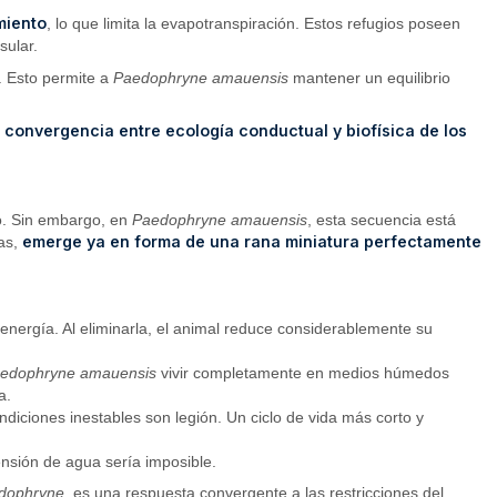
miento
, lo que limita la evapotranspiración. Estos refugios poseen
sular.
a. Esto permite a
Paedophryne amauensis
mantener un equilibrio
 convergencia entre ecología conductual y biofísica de los
to. Sin embargo, en
Paedophryne amauensis
, esta secuencia está
emerge ya en forma de una rana miniatura perfectamente
vas,
energía. Al eliminarla, el animal reduce considerablemente su
edophryne amauensis
vivir completamente en medios húmedos
a.
ciones inestables son legión. Un ciclo de vida más corto y
nsión de agua sería imposible.
dophryne
, es una respuesta convergente a las restricciones del