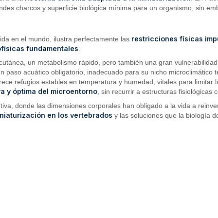
ndes charcos y superficie biológica mínima para un organismo, sin em
restricciones físicas imp
ida en el mundo, ilustra perfectamente las
ofísicas fundamentales
:
utánea, un metabolismo rápido, pero también una gran vulnerabilidad a
 un paso acuático obligatorio, inadecuado para su nicho microclimático t
rece refugios estables en temperatura y humedad, vitales para limitar 
va y óptima del microentorno
, sin recurrir a estructuras fisiológic
va, donde las dimensiones corporales han obligado a la vida a reinvent
iniaturización en los vertebrados
y las soluciones que la biología d