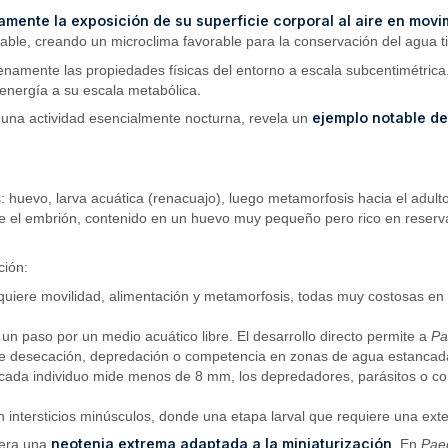
vamente la exposición de su superficie corporal al aire en movi
le, creando un microclima favorable para la conservación del agua ti
plenamente las propiedades físicas del entorno a escala subcentimétric
n energía a su escala metabólica.
ejemplo notable de
una actividad esencialmente nocturna, revela un
s: huevo, larva acuática (renacuajo), luego metamorfosis hacia el adul
que el embrión, contenido en un huevo muy pequeño pero rico en reser
ción:
quiere movilidad, alimentación y metamorfosis, todas muy costosas en 
e un paso por un medio acuático libre. El desarrollo directo permite a
Pa
os de desecación, depredación o competencia en zonas de agua estancad
da individuo mide menos de 8 mm, los depredadores, parásitos o condi
intersticios minúsculos, donde una etapa larval que requiere una exte
neotenia extrema adaptada a la miniaturización
idera una
. En
Pae