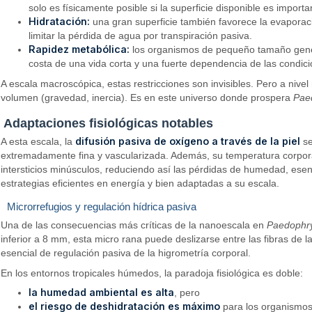
solo es físicamente posible si la superficie disponible es import
Hidratación:
una gran superficie también favorece la evaporac
limitar la pérdida de agua por transpiración pasiva.
Rapidez metabólica:
los organismos de pequeño tamaño genera
costa de una vida corta y una fuerte dependencia de las condic
A escala macroscópica, estas restricciones son invisibles. Pero a nivel
volumen (gravedad, inercia). Es en este universo donde prospera
Pae
Adaptaciones fisiológicas notables
difusión pasiva de oxígeno a través de la piel
A esta escala, la
se
extremadamente fina y vascularizada. Además, su temperatura corpora
intersticios minúsculos, reduciendo así las pérdidas de humedad, esen
estrategias eficientes en energía y bien adaptadas a su escala.
Microrrefugios y regulación hídrica pasiva
Una de las consecuencias más críticas de la nanoescala en
Paedophr
inferior a 8 mm, esta micro rana puede deslizarse entre las fibras de 
esencial de regulación pasiva de la higrometría corporal.
En los entornos tropicales húmedos, la paradoja fisiológica es doble:
la humedad ambiental es alta
, pero
el riesgo de deshidratación es máximo
para los organismos