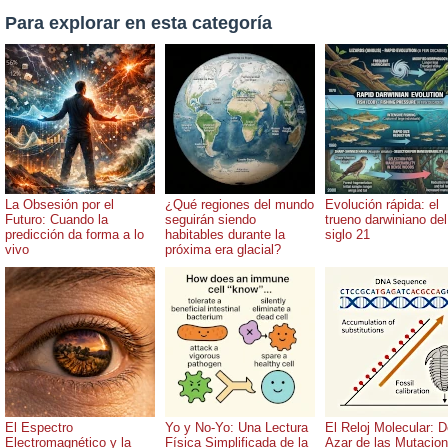
Para explorar en esta categoría
La Obsesión por el
¿Qué regiones del mundo
Evolución rápida: el
Futuro: Cuando la
seguirán siendo
trueno darwiniano del
predicción da forma a lo
habitables durante la
siglo 21
vivo
próxima era glacial?
El Espectro
Yo y No-Yo: Una Lectura
El Reloj Molecular: D
Electromagnético y la
Física Simplificada de la
Azar de las Mutacio