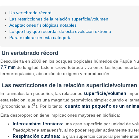
Un vertebrado récord
Las restricciones de la relación superficie/volumen
Adaptaciones fisiológicas notables
Lo que hay que recordar de esta evolución extrema
Para explorar en esta categoría
Un vertebrado récord
Descubierta en 2009 en los bosques tropicales húmedos de Papúa N
7,7 mm
de longitud. Este microvertebrado vive entre las hojas muerta
termorregulación, absorción de oxígeno y reproducción.
Las restricciones de la relación superficie/volumen
superficie/volumen
En animales tan pequeños, las relaciones
impone
esta relación, que es una magnitud geométrica simple: cuando el tama
3
cuanto más pequeño es un animal
(proporcional a
l
). Por lo tanto,
l
3
Esta desproporción tiene implicaciones mayores en biofísica:
Intercambios térmicos:
una gran superficie por unidad de vol
Paedophryne amauensis
, al no poder regular activamente su t
Respiración cutánea:
la gran superficie corporal permite inte