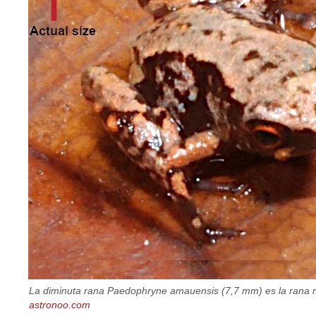
La diminuta rana Paedophryne amauensis (7,7 mm) es la rana m
astronoo.com