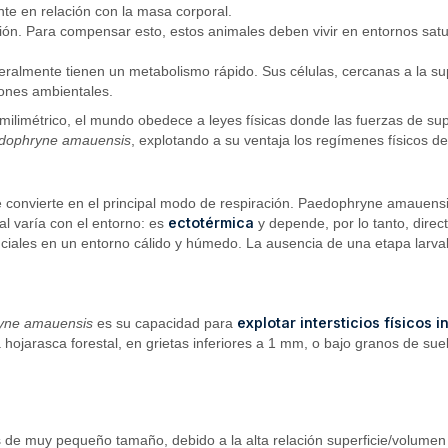
ante en relación con la masa corporal.
ión. Para compensar esto, estos animales deben vivir en entornos satu
lmente tienen un metabolismo rápido. Sus células, cercanas a la supe
iones ambientales.
 milimétrico, el mundo obedece a leyes físicas donde las fuerzas de supe
dophryne amauensis
, explotando a su ventaja los regímenes físicos de
 convierte en el principal modo de respiración. Paedophryne amauens
ectotérmica
l varía con el entorno: es
y depende, por lo tanto, dire
ciales en un entorno cálido y húmedo. La ausencia de una etapa larval 
explotar intersticios físicos
yne amauensis
es su capacidad para
la hojarasca forestal, en grietas inferiores a 1 mm, o bajo granos de s
 de muy pequeño tamaño, debido a la alta relación superficie/volumen