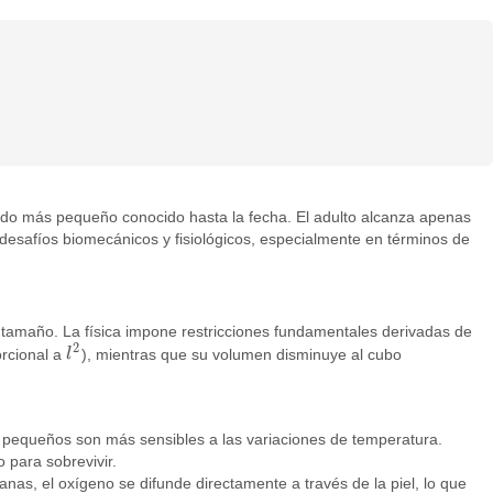
rado más pequeño conocido hasta la fecha. El adulto alcanza apenas
desafíos biomecánicos y fisiológicos, especialmente en términos de
 tamaño. La física impone restricciones fundamentales derivadas de
2
orcional a
l
), mientras que su volumen disminuye al cubo
l
2
s pequeños son más sensibles a las variaciones de temperatura.
 para sobrevivir.
anas, el oxígeno se difunde directamente a través de la piel, lo que