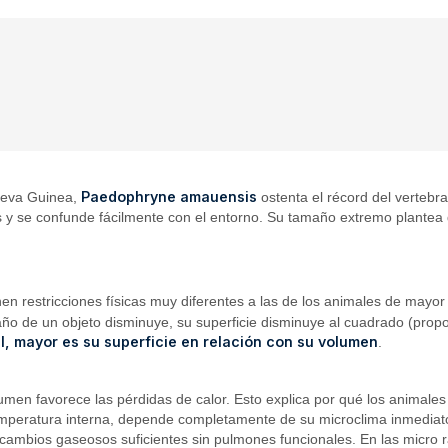
Paedophryne amauensis
ueva Guinea,
ostenta el récord del verteb
s y se confunde fácilmente con el entorno. Su tamaño extremo plantea 
n restricciones físicas muy diferentes a las de los animales de mayor
ño de un objeto disminuye, su superficie disminuye al cuadrado (prop
, mayor es su superficie en relación con su volumen
.
umen favorece las pérdidas de calor. Esto explica por qué los animale
emperatura interna, depende completamente de su microclima inmediato
rcambios gaseosos suficientes sin pulmones funcionales. En las micro r