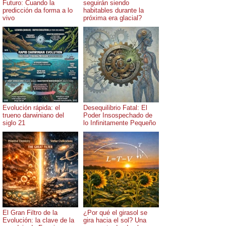
Futuro: Cuando la
seguirán siendo
predicción da forma a lo
habitables durante la
vivo
próxima era glacial?
Evolución rápida: el
Desequilibrio Fatal: El
trueno darwiniano del
Poder Insospechado de
siglo 21
lo Infinitamente Pequeño
El Gran Filtro de la
¿Por qué el girasol se
Evolución: la clave de la
gira hacia el sol? Una