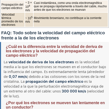
~ 3 ×
Casi instantánea, como una onda electromagnética
Propagación del
8
que se propaga rápidamente a través del cable, mucho
10
campo eléctrico
antes de que los electrones se muevan
m/s
Velocidad
5
térmica
Movimiento browniano, no contribuye a la corriente
~ 10
promedio de los
neta
m/s
electrones
FAQ: Todo sobre la velocidad del campo eléctrico
frente a la de los electrones
¿Cuál es la diferencia entre la velocidad de deriva de
los electrones y la velocidad de propagación del
campo eléctrico?
La
es la velocidad
velocidad de deriva de los electrones
media a la que los electrones se mueven en el conductor bajo
la influencia del campo. Es extremadamente lenta (alrededor
de
) debido a las colisiones con los iones de la red
0,07 mm/s
cristalina. La
es la
propagación del campo eléctrico
velocidad a la que la perturbación electromagnética viaja de
un extremo al otro del cable: unos
(velocidad
300 000 km/s
de la luz).
¿Por qué los electrones se mueven tan lentamente en
un conductor?