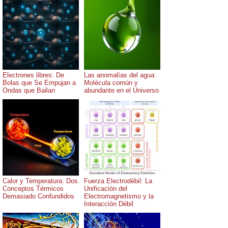
Electrones libres: De
Las anomalías del agua:
Bolas que Se Empujan a
Molécula común y
Ondas que Bailan
abundante en el Universo
Calor y Temperatura: Dos
Fuerza Electrodébil: La
Conceptos Térmicos
Unificación del
Demasiado Confundidos
Electromagnetismo y la
Interacción Débil