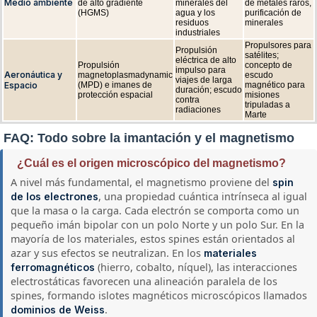
Medio ambiente
de alto gradiente
minerales del
de metales raros,
(HGMS)
agua y los
purificación de
residuos
minerales
industriales
Propulsores para
Propulsión
satélites;
eléctrica de alto
Propulsión
concepto de
impulso para
Aeronáutica y
magnetoplasmadynamic
escudo
viajes de larga
Espacio
(MPD) e imanes de
magnético para
duración; escudo
protección espacial
misiones
contra
tripuladas a
radiaciones
Marte
FAQ: Todo sobre la imantación y el magnetismo
¿Cuál es el origen microscópico del magnetismo?
A nivel más fundamental, el magnetismo proviene del
spin
, una propiedad cuántica intrínseca al igual
de los electrones
que la masa o la carga. Cada electrón se comporta como un
pequeño imán bipolar con un polo Norte y un polo Sur. En la
mayoría de los materiales, estos spines están orientados al
azar y sus efectos se neutralizan. En los
materiales
(hierro, cobalto, níquel), las interacciones
ferromagnéticos
electrostáticas favorecen una alineación paralela de los
spines, formando islotes magnéticos microscópicos llamados
.
dominios de Weiss