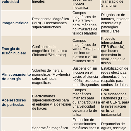
velocidad
lineales
Transrapid de
fricción
Shanghái
mecánica
Campos
Diagnóstico de
magnéticos de
Resonancia Magnética
tumores, lesiones
1.5 a 7 Tesla
Imagen médica
(MRI) - Electroimanes
cerebrales y
para imágenes
superconductores
patologías
no invasivas de
musculares
tejidos blandos
Proyecto
Campos
internacional
magnéticos de
Confinamiento
ITER (Francia),
Energía de
varios Tesla para
magnético del plasma
que busca
fusión nuclear
confinar un
(Tokamak/Stellarator)
demostrar la
plasma a > 100
viabilidad de la
millones de °C
fusión
Suspensión sin
Estabilización de
Volantes de inercia
fricción en el
redes eléctricas,
Almacenamiento
magnéticos (Flywheels)
vacío, eficiencia
alimentación de
de energía
sobre cojinetes
>90%, respuesta
respaldo para
magnéticos
en milisegundos
centros de datos
Campos
Gran
magnéticos
Colisionador de
Electroimanes
intensos para
Hadrones (LHC)
Aceleradores
superconductores para
guiar partículas a
en el CERN, para
de partículas
el enfoque y la deflexión
una velocidad
la investigación
de haces
cercana a la de
en física
la luz
fundamental
Extracción de
contaminantes
Depuración de
Separación magnética
metálicos finos o
aguas, reciclaje