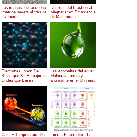
Los imanes: del pequeño
Del Spin del Electrón al
imán de nevera al tren de
Magnetismo: Emergencia
levitación
de Mini Imanes
Electrones libres: De
Las anomalías del agua:
Bolas que Se Empujan a
Molécula común y
Ondas que Bailan
abundante en el Universo
Calor y Temperatura: Dos
Fuerza Electrodébil: La