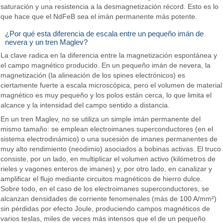
saturación y una resistencia a la desmagnetización récord. Esto es lo
que hace que el NdFeB sea el imán permanente más potente.
¿Por qué esta diferencia de escala entre un pequeño imán de
nevera y un tren Maglev?
La clave radica en la diferencia entre la magnetización espontánea y
el campo magnético producido. En un pequeño imán de nevera, la
magnetización (la alineación de los spines electrónicos) es
ciertamente fuerte a escala microscópica, pero el volumen de material
magnético es muy pequeño y los polos están cerca, lo que limita el
alcance y la intensidad del campo sentido a distancia.
En un tren Maglev, no se utiliza un simple imán permanente del
mismo tamaño: se emplean electroimanes superconductores (en el
sistema electrodinámico) o una sucesión de imanes permanentes de
muy alto rendimiento (neodimio) asociados a bobinas activas. El truco
consiste, por un lado, en multiplicar el volumen activo (kilómetros de
rieles y vagones enteros de imanes) y, por otro lado, en canalizar y
amplificar el flujo mediante circuitos magnéticos de hierro dulce.
Sobre todo, en el caso de los electroimanes superconductores, se
alcanzan densidades de corriente fenomenales (más de 100 A/mm²)
sin pérdidas por efecto Joule, produciendo campos magnéticos de
varios teslas, miles de veces más intensos que el de un pequeño