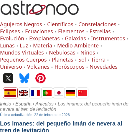
Agujeros Negros
Científicos
Constelaciones
Eclipses
Ecuaciones
Elementos
Estrellas
Evolución
Exoplanetas
Galaxias
Instrumentos
Lunas
Luz
Materia
Medio Ambiente
Mundos Virtuales
Nebulosas
Niños
Pequeños Cuerpos
Planetas
Sol
Tierra
Universo
Volcanes
Horóscopos
Novedades
Inicio
•
España
•
Articulos
• Los imanes: del pequeño imán de
nevera al tren de levitación
Última actualización: 22 de febrero de 2026
Los imanes: del pequeño imán de nevera al
tren de levitación