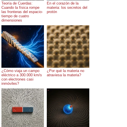
Teoría de Cuerdas:
En el corazón de la
Cuando la física rompe
materia: los secretos del
las fronteras del espacio-
protón
tiempo de cuatro
dimensiones
¿Cómo viaja un campo
¿Por qué la materia no
eléctrico a 300.000 km/s
atraviesa la materia?
con electrones casi
inmóviles?