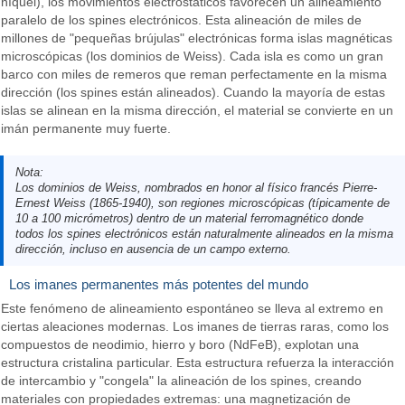
níquel), los movimientos electrostáticos favorecen un alineamiento
paralelo de los spines electrónicos. Esta alineación de miles de
millones de "pequeñas brújulas" electrónicas forma islas magnéticas
microscópicas (los dominios de Weiss). Cada isla es como un gran
barco con miles de remeros que reman perfectamente en la misma
dirección (los spines están alineados). Cuando la mayoría de estas
islas se alinean en la misma dirección, el material se convierte en un
imán permanente muy fuerte.
Nota:
Los dominios de Weiss, nombrados en honor al físico francés Pierre-
Ernest Weiss (1865-1940), son regiones microscópicas (típicamente de
10 a 100 micrómetros) dentro de un material ferromagnético donde
todos los spines electrónicos están naturalmente alineados en la misma
dirección, incluso en ausencia de un campo externo.
Los imanes permanentes más potentes del mundo
Este fenómeno de alineamiento espontáneo se lleva al extremo en
ciertas aleaciones modernas. Los imanes de tierras raras, como los
compuestos de neodimio, hierro y boro (NdFeB), explotan una
estructura cristalina particular. Esta estructura refuerza la interacción
de intercambio y "congela" la alineación de los spines, creando
materiales con propiedades extremas: una magnetización de