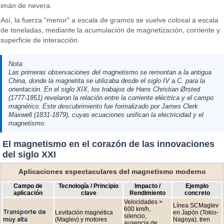
imán de nevera.
Así, la fuerza "menor" a escala de gramos se vuelve colosal a escala
de toneladas, mediante la acumulación de magnetización, corriente y
superficie de interacción.
Nota:
Las primeras observaciones del magnetismo se remontan a la antigua
China, donde la magnetita se utilizaba desde el siglo IV a.C. para la
orientación. En el siglo XIX, los trabajos de Hans Christian Ørsted
(1777-1851) revelaron la relación entre la corriente eléctrica y el campo
magnético. Este descubrimiento fue formalizado por James Clerk
Maxwell (1831-1879), cuyas ecuaciones unifican la electricidad y el
magnetismo.
El magnetismo en el corazón de las innovaciones
del siglo XXI
Aplicaciones espectaculares del magnetismo moderno
Campo de
Tecnología / Principio
Impacto /
Ejemplo
aplicación
clave
Rendimiento
concreto
Velocidades >
Línea SCMaglev
600 km/h,
Transporte de
Levitación magnética
en Japón (Tokio-
silencio,
muy alta
(Maglev) y motores
Nagoya), tren
ausencia de