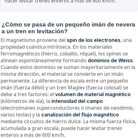
hacer levitar trenes enteros a más de 600 km/h.
¿Cómo se pasa de un pequeño imán de nevera
a un tren en levitación?
El magnetismo proviene del
, una
spin de los electrones
propiedad cuántica intrínseca. En los materiales
ferromagnéticos (hierro, cobalto, níquel), los spines se
alinean espontáneamente formando
.
dominios de Weiss
Cuando estos dominios se suman mayoritariamente en la
misma dirección, el material se convierte en un imán
permanente. La diferencia de escala entre un pequeño
imán (fuerza débil) y un tren Maglev (fuerza colosal) se
debe a tres factores: el
volumen de material magnético
(kilómetros de vía), la
intensidad del campo
(electroimanes superconductores o imanes de neodimio,
varios teslas) y la
canalización del flujo magnético
mediante circuitos de hierro dulce. La misma fuerza física,
acumulada a gran escala, puede hacer levitar trenes
enteros a más de 600 km/h.