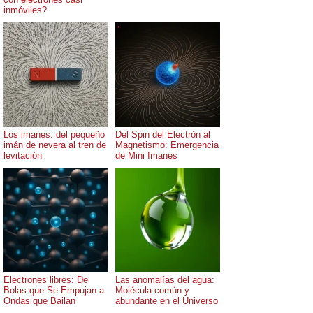
inmóviles?
Los imanes: del pequeño
Del Spin del Electrón al
imán de nevera al tren de
Magnetismo: Emergencia
levitación
de Mini Imanes
Electrones libres: De
Las anomalías del agua:
Bolas que Se Empujan a
Molécula común y
Ondas que Bailan
abundante en el Universo