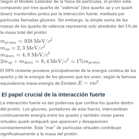
Según el Modelo Estándar de la física de partículas, el protón está
compuesto por tres quarks de "valencia" (dos quarks up y un quark
down) mantenidos juntos por la interacción fuerte, mediada por
partículas llamadas gluones. Sin embargo, la simple suma de las
masas de los quarks de valencia representa solo alrededor del 1% de
la masa total del protón:
2
≈
938
MeV
/
m
c
m
p
r
o
t
o
n
≈
938
MeV
/
c
2
p
r
o
t
o
n
2
≈
2
,
3
MeV
/
m
c
m
u
p
≈
2
,
3
MeV
/
c
2
u
p
2
≈
4
,
8
MeV
/
m
c
m
d
o
w
n
≈
4
,
8
MeV
/
c
2
d
o
w
n
2
2
+
≈
9
,
4
MeV
/
≈
1
%
m
m
c
m
2
m
u
p
+
m
d
o
w
n
≈
9
,
4
MeV
/
c
2
≈
1
%
m
p
r
o
t
o
n
u
p
d
o
w
n
p
r
o
t
o
n
El 99% restante proviene principalmente de la energía cinética de los
quarks y de la energía de los gluones que los unen, según la famosa
2
=
equivalencia masa-energía de Einstein
E
m
c
.
E
=
m
c
2
El papel crucial de la interacción fuerte
La interacción fuerte es tan poderosa que confina los quarks dentro
del protón. Los gluones, portadores de esta fuerza, intercambian
continuamente energía entre los quarks y también crean pares
virtuales quark-antiquark que aparecen y desaparecen
constantemente. Este "mar" de partículas virtuales contribuye
significativamente a la masa del protón.