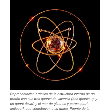
Representación artística de la estructura interna de un
protón con sus tres quarks de valencia (dos quarks up y
un quark down) y el mar de gluones y pares quark-
antiquark que contribuyen a su masa. Fuente de la