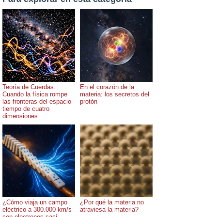
Teoría de Cuerdas:
En el corazón de la
Cuando la física rompe
materia: los secretos del
las fronteras del espacio-
protón
tiempo de cuatro
dimensiones
¿Cómo viaja un campo
¿Por qué la materia no
eléctrico a 300.000 km/s
atraviesa la materia?
con electrones casi