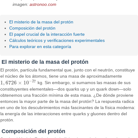
imagen:
astronoo.com
El misterio de la masa del protón
Composición del protón
El papel crucial de la interacción fuerte
Cálculos teóricos y verificaciones experimentales
Para explorar en esta categoría
El misterio de la masa del protón
El protón, partícula fundamental que, junto con el neutrón, constituye
el núcleo de los átomos, tiene una masa de aproximadamente
−
27
1
,
6726
×
10
kg. Sin embargo, si sumamos las masas de sus
1
,
6726
×
10
−
27
constituyentes elementales—dos quarks up y un quark down—solo
obtenemos una fracción mínima de esta masa. ¿De dónde proviene
entonces la mayor parte de la masa del protón? La respuesta radica
en uno de los descubrimientos más fascinantes de la física moderna:
la energía de las interacciones entre quarks y gluones dentro del
protón.
Composición del protón