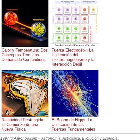
Calor y Temperatura: Dos
Fuerza Electrodébil: La
Conceptos Térmicos
Unificación del
Demasiado Confundidos
Electromagnetismo y la
Interacción Débil
Relatividad Restringida:
El Bosón de Higgs: La
El Comienzo de una
Unificación de las
Nueva Física
Fuerzas Fundamentales
1997 © Astronoo.com
− Astronomía, Astrofísica, Evolución y Ecología.