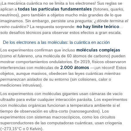
¡La mecánica cuántica no se limita a los electrones! Sus reglas se
todas las partículas fundamentales
aplican a
(fotones, quarks,
neutrinos), pero también a objetos mucho más grandes de lo que
imaginamos. Sin embargo, persiste una pregunta:
¿dónde termina el
no hay límite teórico
reino cuántico?
La respuesta sorprende:
…
solo desafíos técnicos para observar estos efectos a gran escala.
De los electrones a las moléculas: la cuántica en acción
moléculas complejas
Los experimentos confirman que incluso
(como el
fulereno
, una molécula de 60 átomos de carbono) pueden
mostrar comportamientos ondulatorios. En 2019, físicos observaron
2.000 átomos
interferencias con moléculas de
—¡un récord! Estos
objetos, aunque masivos, obedecen las leyes cuánticas
mientras
permanezcan aislados
de su entorno (sin colisiones, calor o
mediciones intrusivas).
Los experimentos con moléculas gigantes usan cámaras de vacío
ultraalto para evitar cualquier interacción parásita. Los experimentos
con moléculas orgánicas funcionan a temperatura ambiente si el
tiempo de observación es ultra-corto (nanosegundos). Los
experimentos con sistemas macroscópicos, como los circuitos
superconductores de las computadoras cuánticas, usan criogenia
(−273,15°C o 0 Kelvin).