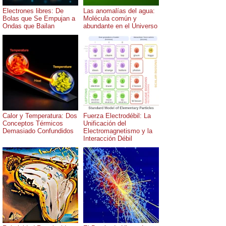
Electrones libres: De
Las anomalías del agua:
Bolas que Se Empujan a
Molécula común y
Ondas que Bailan
abundante en el Universo
Calor y Temperatura: Dos
Fuerza Electrodébil: La
Conceptos Térmicos
Unificación del
Demasiado Confundidos
Electromagnetismo y la
Interacción Débil