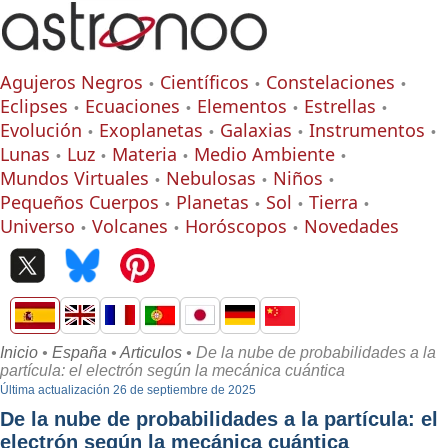
Agujeros Negros
Científicos
Constelaciones
Eclipses
Ecuaciones
Elementos
Estrellas
Evolución
Exoplanetas
Galaxias
Instrumentos
Lunas
Luz
Materia
Medio Ambiente
Mundos Virtuales
Nebulosas
Niños
Pequeños Cuerpos
Planetas
Sol
Tierra
Universo
Volcanes
Horóscopos
Novedades
Inicio
•
España
•
Articulos
• De la nube de probabilidades a la
partícula: el electrón según la mecánica cuántica
Última actualización 26 de septiembre de 2025
De la nube de probabilidades a la partícula: el
electrón según la mecánica cuántica