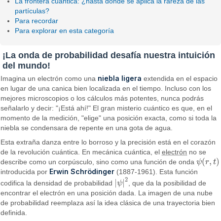
La frontera cuántica: ¿hasta dónde se aplica la rareza de las
partículas?
Para recordar
Para explorar en esta categoría
¡La onda de probabilidad desafía nuestra intuición
del mundo!
niebla ligera
Imagina un electrón como una
extendida en el espacio
en lugar de una canica bien localizada en el tiempo. Incluso con los
mejores microscopios o los cálculos más potentes, nunca podrás
señalarlo y decir: "¡Está ahí!" El gran misterio cuántico es que, en el
momento de la medición, "elige" una posición exacta, como si toda la
niebla se condensara de repente en una gota de agua.
Esta extraña danza entre lo borroso y la precisión está en el corazón
de la revolución cuántica. En mecánica cuántica, el
electrón
no se
(
,
)
describe como un corpúsculo, sino como una función de onda
ψ
r
t
ψ
(
r
,
t
)
Erwin Schrödinger
introducida por
(1887-1961). Esta función
2
|
|
codifica la densidad de probabilidad
ψ
, que da la posibilidad de
|
ψ
|
2
encontrar el electrón en una posición dada. La imagen de una nube
de probabilidad reemplaza así la idea clásica de una trayectoria bien
definida.