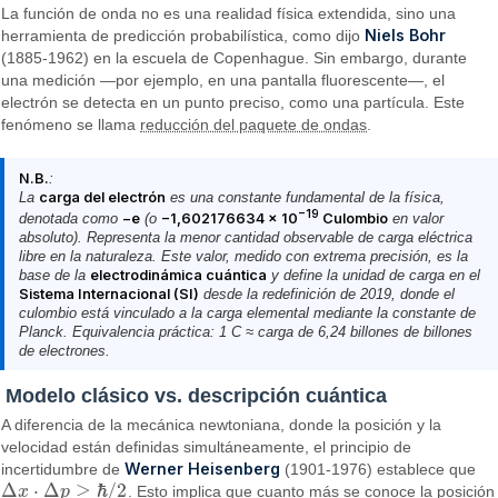
La función de onda no es una realidad física extendida, sino una
Niels Bohr
herramienta de predicción probabilística, como dijo
(1885-1962) en la escuela de Copenhague. Sin embargo, durante
una medición —por ejemplo, en una pantalla fluorescente—, el
electrón se detecta en un punto preciso, como una partícula. Este
fenómeno se llama
reducción del paquete de ondas
.
N.B.
:
La
carga del electrón
es una constante fundamental de la física,
−19
denotada como
−e
(o
−1,602176634 × 10
Culombio
en valor
absoluto). Representa la menor cantidad observable de carga eléctrica
libre en la naturaleza. Este valor, medido con extrema precisión, es la
base de la
electrodinámica cuántica
y define la unidad de carga en el
Sistema Internacional (SI)
desde la redefinición de 2019, donde el
culombio está vinculado a la carga elemental mediante la constante de
Planck. Equivalencia práctica: 1 C ≈ carga de 6,24 billones de billones
de electrones.
Modelo clásico vs. descripción cuántica
A diferencia de la mecánica newtoniana, donde la posición y la
velocidad están definidas simultáneamente, el principio de
Werner Heisenberg
incertidumbre de
(1901-1976) establece que
Δ
⋅
Δ
≥
ℏ
/
2
x
p
. Esto implica que cuanto más se conoce la posición
Δ
x
⋅
Δ
p
≥
ℏ
/
2