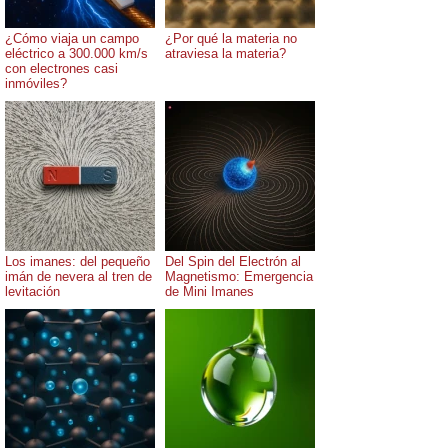
¿Cómo viaja un campo
¿Por qué la materia no
eléctrico a 300.000 km/s
atraviesa la materia?
con electrones casi
inmóviles?
Los imanes: del pequeño
Del Spin del Electrón al
imán de nevera al tren de
Magnetismo: Emergencia
levitación
de Mini Imanes