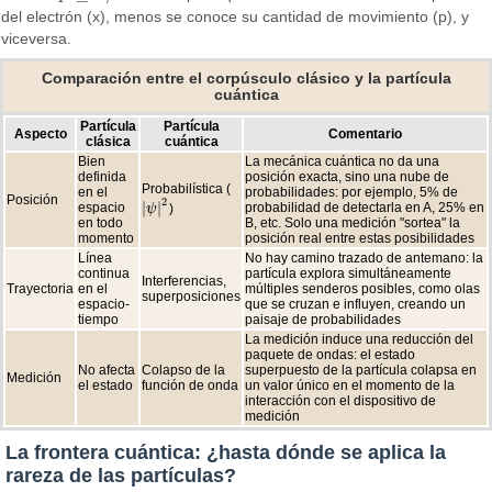
del electrón (x), menos se conoce su cantidad de movimiento (p), y
viceversa.
Comparación entre el corpúsculo clásico y la partícula
cuántica
Partícula
Partícula
Aspecto
Comentario
clásica
cuántica
Bien
La mecánica cuántica no da una
definida
posición exacta, sino una nube de
Probabilística (
en el
probabilidades: por ejemplo, 5% de
Posición
2
|
|
espacio
probabilidad de detectarla en A, 25% en
)
|
ψ
ψ
|
2
en todo
B, etc. Solo una medición "sortea" la
momento
posición real entre estas posibilidades
Línea
No hay camino trazado de antemano: la
continua
partícula explora simultáneamente
Interferencias,
Trayectoria
en el
múltiples senderos posibles, como olas
superposiciones
espacio-
que se cruzan e influyen, creando un
tiempo
paisaje de probabilidades
La medición induce una reducción del
paquete de ondas: el estado
No afecta
Colapso de la
superpuesto de la partícula colapsa en
Medición
el estado
función de onda
un valor único en el momento de la
interacción con el dispositivo de
medición
La frontera cuántica: ¿hasta dónde se aplica la
rareza de las partículas?