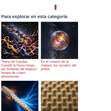
⬆
Para explorar en esta categoría
Teoría de Cuerdas:
En el corazón de la
Cuando la física rompe
materia: los secretos del
las fronteras del espacio-
protón
tiempo de cuatro
dimensiones