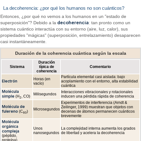
La decoherencia: ¿por qué los humanos no son cuánticos?
Entonces, ¿por qué no vemos a los humanos en un "estado de
decoherencia
superposición"? Debido a la
: tan pronto como un
sistema cuántico interactúa con su entorno (aire, luz, calor), sus
propiedades "mágicas" (superposición, entrelazamiento) desaparecen
casi instantáneamente.
Duración de la coherencia cuántica según la escala
Duración
Sistema
típica de
Comentario
coherencia
Partícula elemental casi aislada: bajo
Horas (en
Electrón
acoplamiento con el entorno, alta estabilidad
vacío)
cuántica
Molécula
Interacciones vibracionales y rotacionales
Milisegundos
simple
(H
, CO)
inducen una pérdida rápida de coherencia
2
Experimentos de interferencia (Arndt &
Molécula de
Zeilinger, 1999) muestran que objetos con
Microsegundos
fulereno
(C
)
decenas de átomos permanecen cuánticos
60
brevemente
Molécula
orgánica
Unos
La complejidad interna aumenta los grados
compleja
nanosegundos
de libertad y acelera la decoherencia
(péptido,
proteína)