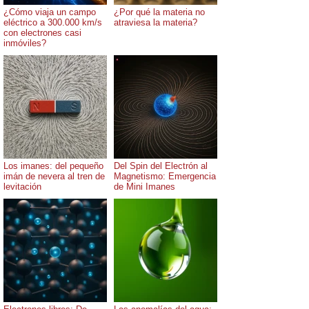
¿Cómo viaja un campo
¿Por qué la materia no
eléctrico a 300.000 km/s
atraviesa la materia?
con electrones casi
inmóviles?
Los imanes: del pequeño
Del Spin del Electrón al
imán de nevera al tren de
Magnetismo: Emergencia
levitación
de Mini Imanes