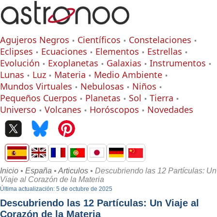
Agujeros Negros
Científicos
Constelaciones
Eclipses
Ecuaciones
Elementos
Estrellas
Evolución
Exoplanetas
Galaxias
Instrumentos
Lunas
Luz
Materia
Medio Ambiente
Mundos Virtuales
Nebulosas
Niños
Pequeños Cuerpos
Planetas
Sol
Tierra
Universo
Volcanes
Horóscopos
Novedades
Inicio
•
España
•
Articulos
• Descubriendo las 12 Partículas: Un
Viaje al Corazón de la Materia
Última actualización: 5 de octubre de 2025
Descubriendo las 12 Partículas: Un Viaje al
Corazón de la Materia