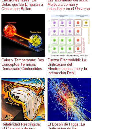
Electrones libres: De
Las anomalías del agua:
Bolas que Se Empujan a
Molécula común y
Ondas que Bailan
abundante en el Universo
Calor y Temperatura: Dos
Fuerza Electrodébil: La
Conceptos Térmicos
Unificación del
Demasiado Confundidos
Electromagnetismo y la
Interacción Débil
Relatividad Restringida:
El Bosón de Higgs: La
El Comienzo de una
Unificación de las