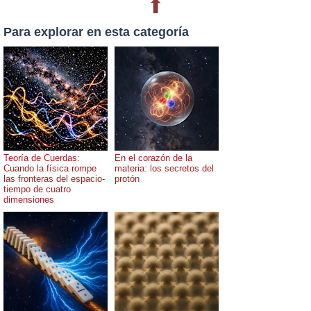
⬆
Para explorar en esta categoría
Teoría de Cuerdas:
En el corazón de la
Cuando la física rompe
materia: los secretos del
las fronteras del espacio-
protón
tiempo de cuatro
dimensiones