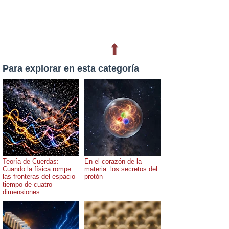
⬆
Para explorar en esta categoría
Teoría de Cuerdas:
En el corazón de la
Cuando la física rompe
materia: los secretos del
las fronteras del espacio-
protón
tiempo de cuatro
dimensiones