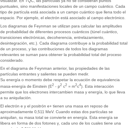
visualizar. En TQC, las partículas ya no se consideran puntos
puntuales, sino manifestaciones locales de un campo cuántico. Cada
tipo de partícula está asociada a un campo cuántico que llena todo el
espacio. Por ejemplo, el electrón está asociado al campo electrónico.
Los diagramas de Feynman se utilizan para calcular las amplitudes
de probabilidad de diferentes procesos cuánticos (túnel cuántico,
transiciones electrónicas, decoherencia, entrelazamiento,
desintegración, etc.). Cada diagrama contribuye a la probabilidad total
de un proceso, y las contribuciones de todos los diagramas
relevantes se suman para obtener la probabilidad total del proceso
considerado.
En el diagrama de Feynman anterior, las propiedades de las
partículas entrantes y salientes se pueden medir.
Su energía o momento debe respetar la ecuación de equivalencia
2
2
2
2
4
masa-energía de Einstein (E
- p
c
= m
c
). Esta interacción
permite que los electrones intercambien masa y energía, lo que lleva
a su aniquilación.
El electrón e y el positrón e+ tienen una masa en reposo de
aproximadamente 0,511 MeV. Cuando estas dos partículas se
aniquilan, su masa total se convierte en energía. Esta energía se
libera en forma de dos fotones γ, cada uno de los cuales tiene una