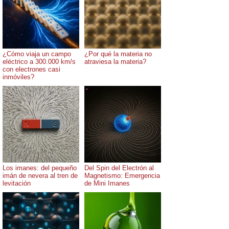
¿Cómo viaja un campo
¿Por qué la materia no
eléctrico a 300.000 km/s
atraviesa la materia?
con electrones casi
inmóviles?
Los imanes: del pequeño
Del Spin del Electrón al
imán de nevera al tren de
Magnetismo: Emergencia
levitación
de Mini Imanes