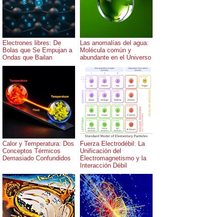
Electrones libres: De
Las anomalías del agua:
Bolas que Se Empujan a
Molécula común y
Ondas que Bailan
abundante en el Universo
Calor y Temperatura: Dos
Fuerza Electrodébil: La
Conceptos Térmicos
Unificación del
Demasiado Confundidos
Electromagnetismo y la
Interacción Débil