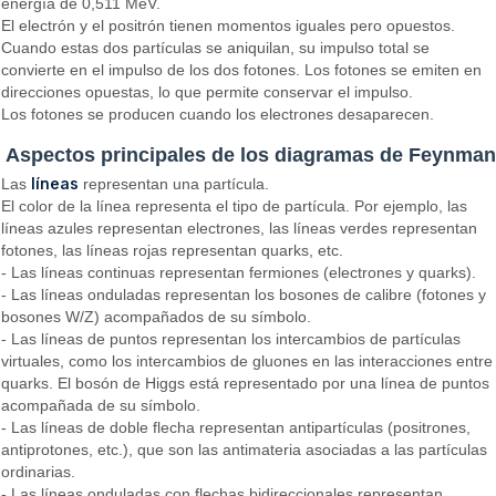
energía de 0,511 MeV.
El electrón y el positrón tienen momentos iguales pero opuestos.
Cuando estas dos partículas se aniquilan, su impulso total se
convierte en el impulso de los dos fotones. Los fotones se emiten en
direcciones opuestas, lo que permite conservar el impulso.
Los fotones se producen cuando los electrones desaparecen.
Aspectos principales de los diagramas de Feynman
líneas
Las
representan una partícula.
El color de la línea representa el tipo de partícula. Por ejemplo, las
líneas azules representan electrones, las líneas verdes representan
fotones, las líneas rojas representan quarks, etc.
- Las líneas continuas representan fermiones (electrones y quarks).
- Las líneas onduladas representan los bosones de calibre (fotones y
bosones W/Z) acompañados de su símbolo.
- Las líneas de puntos representan los intercambios de partículas
virtuales, como los intercambios de gluones en las interacciones entre
quarks. El bosón de Higgs está representado por una línea de puntos
acompañada de su símbolo.
- Las líneas de doble flecha representan antipartículas (positrones,
antiprotones, etc.), que son las antimateria asociadas a las partículas
ordinarias.
- Las líneas onduladas con flechas bidireccionales representan