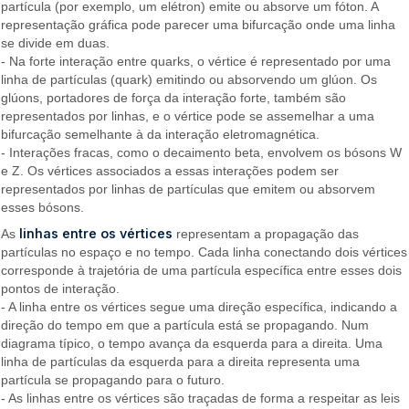
partícula (por exemplo, um elétron) emite ou absorve um fóton. A
representação gráfica pode parecer uma bifurcação onde uma linha
se divide em duas.
- Na forte interação entre quarks, o vértice é representado por uma
linha de partículas (quark) emitindo ou absorvendo um glúon. Os
glúons, portadores de força da interação forte, também são
representados por linhas, e o vértice pode se assemelhar a uma
bifurcação semelhante à da interação eletromagnética.
- Interações fracas, como o decaimento beta, envolvem os bósons W
e Z. Os vértices associados a essas interações podem ser
representados por linhas de partículas que emitem ou absorvem
esses bósons.
linhas entre os vértices
As
representam a propagação das
partículas no espaço e no tempo. Cada linha conectando dois vértices
corresponde à trajetória de uma partícula específica entre esses dois
pontos de interação.
- A linha entre os vértices segue uma direção específica, indicando a
direção do tempo em que a partícula está se propagando. Num
diagrama típico, o tempo avança da esquerda para a direita. Uma
linha de partículas da esquerda para a direita representa uma
partícula se propagando para o futuro.
- As linhas entre os vértices são traçadas de forma a respeitar as leis