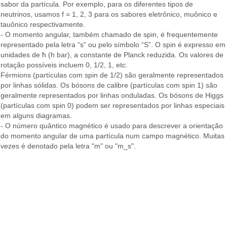
sabor da partícula. Por exemplo, para os diferentes tipos de
neutrinos, usamos f = 1, 2, 3 para os sabores eletrônico, muônico e
tauônico respectivamente.
- O momento angular, também chamado de spin, é frequentemente
representado pela letra “s” ou pelo símbolo “S”. O spin é expresso em
unidades de ħ (h bar), a constante de Planck reduzida. Os valores de
rotação possíveis incluem 0, 1/2, 1, etc.
Férmions (partículas com spin de 1/2) são geralmente representados
por linhas sólidas. Os bósons de calibre (partículas com spin 1) são
geralmente representados por linhas onduladas. Os bósons de Higgs
(partículas com spin 0) podem ser representados por linhas especiais
em alguns diagramas.
- O número quântico magnético é usado para descrever a orientação
do momento angular de uma partícula num campo magnético. Muitas
vezes é denotado pela letra "m" ou "m_s".