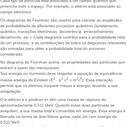
Cada tipo de partícula está associada a um campo quântico que
preenche todo o espaço. Por exemplo, o elétron está associado ao
campo eletrônico.
Os diagramas de Feynman são usados ​​para calcular as amplitudes
de probabilidade de diferentes processos quânticos (tunelamento
quântico, transições eletrônicas, decoerência, emaranhamento,
decaimento, etc.). Cada diagrama contribui para a probabilidade total
de um processo, e as contribuições de todos os diagramas relevantes
são somadas para obter a probabilidade total do processo
considerado.
No diagrama de Feynman acima, as propriedades das partículas que
entram e saem são mensuráveis.
Sua energia ou momento deve respeitar a equação de equivalência
2
2
2
2
4
massa-energia de Einstein (E
- p
c
= m
c
). Essa interação
permite que os elétrons troquem massa e energia, levando à sua
aniquilação.
O e-elétron e o pósitron e+ têm uma massa de repouso de
aproximadamente 0,511 MeV. Quando estas duas partículas se
aniquilam, a sua massa total é convertida em energia. Essa energia é
liberada na forma de dois fótons gama, cada um com energia de
0,511 MeV.