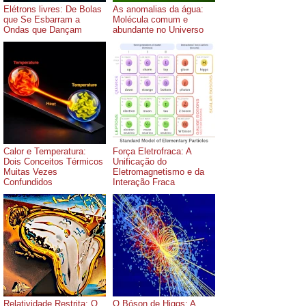
Elétrons livres: De Bolas
As anomalias da água:
que Se Esbarram a
Molécula comum e
Ondas que Dançam
abundante no Universo
Calor e Temperatura:
Força Eletrofraca: A
Dois Conceitos Térmicos
Unificação do
Muitas Vezes
Eletromagnetismo e da
Confundidos
Interação Fraca
Relatividade Restrita: O
O Bóson de Higgs: A