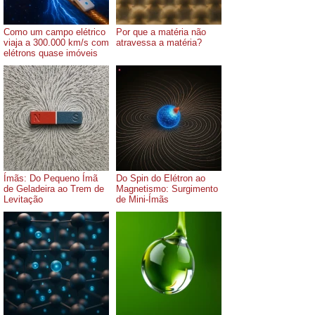
Como um campo elétrico
Por que a matéria não
viaja a 300.000 km/s com
atravessa a matéria?
elétrons quase imóveis
Ímãs: Do Pequeno Ímã
Do Spin do Elétron ao
de Geladeira ao Trem de
Magnetismo: Surgimento
Levitação
de Mini-Ímãs