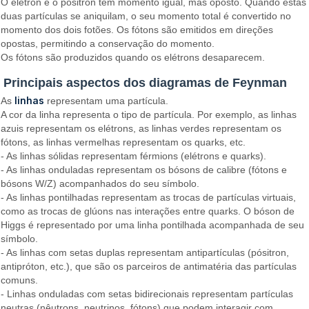
O elétron e o pósitron têm momento igual, mas oposto. Quando estas
duas partículas se aniquilam, o seu momento total é convertido no
momento dos dois fotões. Os fótons são emitidos em direções
opostas, permitindo a conservação do momento.
Os fótons são produzidos quando os elétrons desaparecem.
Principais aspectos dos diagramas de Feynman
linhas
As
representam uma partícula.
A cor da linha representa o tipo de partícula. Por exemplo, as linhas
azuis representam os elétrons, as linhas verdes representam os
fótons, as linhas vermelhas representam os quarks, etc.
- As linhas sólidas representam férmions (elétrons e quarks).
- As linhas onduladas representam os bósons de calibre (fótons e
bósons W/Z) acompanhados do seu símbolo.
- As linhas pontilhadas representam as trocas de partículas virtuais,
como as trocas de glúons nas interações entre quarks. O bóson de
Higgs é representado por uma linha pontilhada acompanhada de seu
símbolo.
- As linhas com setas duplas representam antipartículas (pósitron,
antipróton, etc.), que são os parceiros de antimatéria das partículas
comuns.
- Linhas onduladas com setas bidirecionais representam partículas
neutras (nêutrons, neutrinos, fótons) que podem interagir com