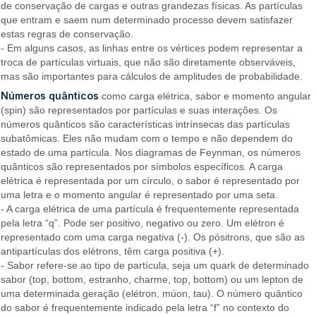
de conservação de cargas e outras grandezas físicas. As partículas
que entram e saem num determinado processo devem satisfazer
estas regras de conservação.
- Em alguns casos, as linhas entre os vértices podem representar a
troca de partículas virtuais, que não são diretamente observáveis,
mas são importantes para cálculos de amplitudes de probabilidade.
Números quânticos
como carga elétrica, sabor e momento angular
(spin) são representados por partículas e suas interações. Os
números quânticos são características intrínsecas das partículas
subatômicas. Eles não mudam com o tempo e não dependem do
estado de uma partícula. Nos diagramas de Feynman, os números
quânticos são representados por símbolos específicos. A carga
elétrica é representada por um círculo, o sabor é representado por
uma letra e o momento angular é representado por uma seta.
- A carga elétrica de uma partícula é frequentemente representada
pela letra “q”. Pode ser positivo, negativo ou zero. Um elétron é
representado com uma carga negativa (-). Os pósitrons, que são as
antipartículas dos elétrons, têm carga positiva (+).
- Sabor refere-se ao tipo de partícula, seja um quark de determinado
sabor (top, bottom, estranho, charme, top, bottom) ou um lepton de
uma determinada geração (elétron, múon, tau). O número quântico
do sabor é frequentemente indicado pela letra “f” no contexto do