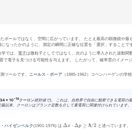
たボールではなく、空間に広がっています。 たとえ最高の顕微鏡や最
滴になったかのように、測定の瞬間に正確な位置を「選択」することで
力学では、
電子
は微粒子としてではなく、次のように導入された波動関
置で電子を見つける可能性を与えます。 したがって、確率雲のイメー
ニールス・ボーア
予測ツールです。
（1885-1962）コペンハーゲン
−19
34 × 10
クーロン
絶対値で)。 これは、自然界で自由に観察できる電荷の
再定義以来、クーロンはプランク定数を介して素電荷に関連付けられています。 実際の等価
Δ
⋅
Δ
≥
ℏ
/
2
ー・ハイゼンベルク
(1901-1976) は
x
p
と述べています。 こ
Δ
x
⋅
Δ
p
≥
ℏ
/
2