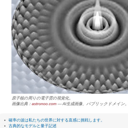
原子核の周りの電子雲の視覚化。
画像出典：
astronoo.com
— AI生成画像、パブリックドメイン
確率の波は私たちの世界に対する直感に挑戦します。
古典的なモデルと量子記述