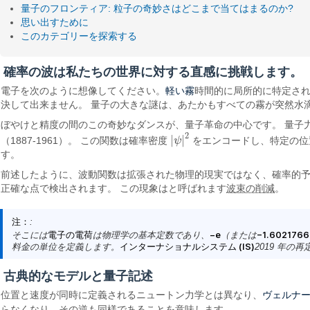
量子のフロンティア: 粒子の奇妙さはどこまで当てはまるのか?
思い出すために
このカテゴリーを探索する
確率の波は私たちの世界に対する直感に挑戦します。
軽い霧
電子を次のように想像してください。
時間的に局所的に特定され
決して出来ません。 量子の大きな謎は、あたかもすべての霧が突然水
ぼやけと精度の間のこの奇妙なダンスが、量子革命の中心です。 量子
2
|
|
（1887-1961）。 この関数は確率密度
ψ
をエンコードし、特定の位
|
ψ
|
2
す。
前述したように、波動関数は拡張された物理的現実ではなく、確率的
正確な点で検出されます。 この現象はと呼ばれます
波束の削減
。
注：
:
そこには
電子の電荷
は物理学の基本定数であり、
−e
（または
−1.6021766
料金の単位を定義します。
インターナショナルシステム (IS)
2019 年の
古典的なモデルと量子記述
ヴェルナ
位置と速度が同時に定義されるニュートン力学とは異なり、
らなくなり、その逆も同様であることを意味します。