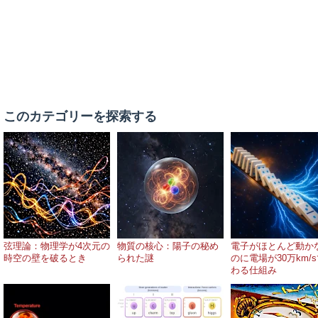
このカテゴリーを探索する
弦理論：物理学が4次元の
物質の核心：陽子の秘め
電子がほとんど動か
時空の壁を破るとき
られた謎
のに電場が30万km/
わる仕組み