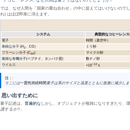
では、なぜ人間を「国家の重ね合わせ」の中に捉えてはいけないので
れ) はほぼ即座に消えます。
システム
典型的なコヒーレンス
電子
時間（真空中）
単純な分子
(H
、CO）
ミリ秒
2
フラーレン分子
(C
)
マイクロ秒
60
複雑な有機分子
(ペプチド、タンパク質)
数ナノ秒
ウイルス
−12
<10
s
注：
:
そこには
一貫性持続時間
量子は系のサイズと温度とともに急激に減少しま
思い出すために
普遍的な
量子記述は、
しかし、オブジェクトが複雑になりすぎたり、
護するか?
」