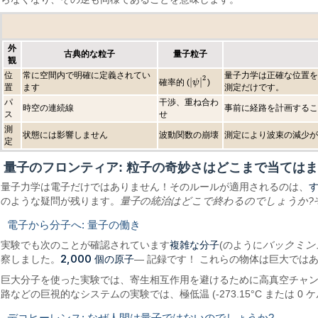
外
古典的な粒子
量子粒子
観
位
常に空間内で明確に定義されてい
量子力学は正確な位置を与
2
|
|
確率的 (
)
|
ψ
ψ
|
2
置
ます
測定だけです。
パ
干渉、重ね合わ
時空の連続線
事前に経路を計画するこ
ス
せ
測
状態には影響しません
波動関数の崩壊
測定により波束の減少が
定
量子のフロンティア: 粒子の奇妙さはどこまで当てはま
量子力学は電子だけではありません！そのルールが適用されるのは、
のような疑問が残ります。
量子の統治はどこで終わるのでしょうか?
電子から分子へ: 量子の働き
複雑な分子
実験でも次のことが確認されています
(のように
バックミン
2,000 個の原子
察しました。
— 記録です！ これらの物体は巨大では
巨大分子を使った実験では、寄生相互作用を避けるために高真空チャン
路などの巨視的なシステムの実験では、極低温 (-273.15°C または 0
デコヒーレンス: なぜ人間は量子ではないのでしょうか?