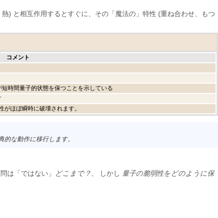
光、熱) と相互作用するとすぐに、その「魔法の」特性 (重ね合わせ、もつ
コメント
らなる物体が短時間量子的状態を保つことを示している
す
貫性がほぼ瞬時に破壊されます。
典的な動作に移行します。
質問は「ではない」
どこまで？
、 しかし
量子の脆弱性をどのように保