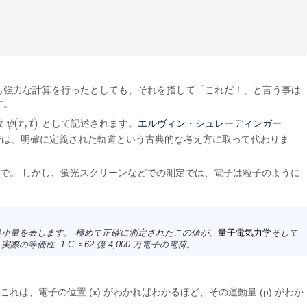
も強力な計算を行ったとしても、それを指して「これだ！」と言う事は
す。
(
,
)
エルヴィン・シュレーディンガー
数
ψ
r
t
として記述されます。
ψ
(
r
,
t
)
ジは、明確に定義された軌道という古典的な考え方に取って代わりま
の学校で。 しかし、蛍光スクリーンなどでの測定では、電子は粒子のように
最小量を表します。 極めて正確に測定されたこの値が、
量子電気力学
そして
性: 1 C ≈ 62 億 4,000 万電子の電荷。
れは、電子の位置 (x) がわかればわかるほど、その運動量 (p) がわか