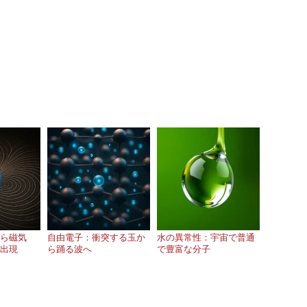
ら磁気
自由電子：衝突する玉か
水の異常性：宇宙で普通
出現
ら踊る波へ
で豊富な分子