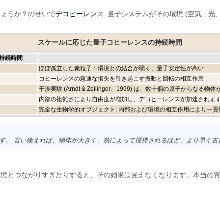
デコヒーレンス
しょうか？のせいで
: 量子システムがその環境 (空気、
スケールに応じた量子コヒーレンスの持続時間
持続時間
ほぼ孤立した素粒子：環境との結合が弱く、量子安定性が高い
コヒーレンスの急速な損失を引き起こす振動と回転の相互作用
干渉実験 (Arndt & Zeilinger、1999) は、数十個の原子か
内部の複雑さにより自由度が増加し、デコヒーレンスが加速されま
完全な生物学的オブジェクト: 内部および環境の相互作用により一
す。 言い換えれば、物体が大きく、熱によって撹拌されるほど、より早く古
環境とつながりすぎたりすると、その効果は見えなくなります。本当の