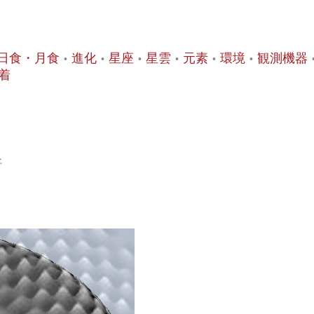
日食・月食
進化
星座
星雲
元素
環境
観測機器
着
子