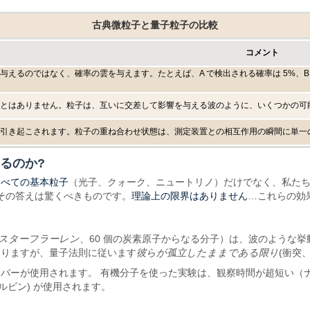
古典微粒子と量子粒子の比較
コメント
えるのではなく、確率の雲を与えます。たとえば、A で検出される確率は 5%、B 
とはありません。粒子は、互いに交差して影響を与える波のように、いくつかの可
引き起こされます。粒子の重ね合わせ状態は、測定装置との相互作用の瞬間に単一
るのか?
すべての基本粒子
（光子、クォーク、ニュートリノ）だけでなく、私た
理論上の限界はありません
その答えは驚くべきものです。
…これらの効
スターフラーレン
、60 個の炭素原子からなる分子）は、波のような挙
ありますが、量子法則に従います
彼らが孤立したままである限り
(衝突
バーが使用されます。 有機分子を使った実験は、観察時間が超短い（
 ケルビン) が使用されます。