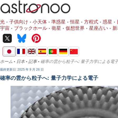
光
子供向け
小天体
準惑星
恒星
方程式
惑星
宇宙
ブラックホール
衛星
仮想世界
星座占い
新
ホーム
•
日本
•
記事
• 確率の雲から粒子へ: 量子力学による電
最終更新日: 2025 年 9 月 26 日
確率の雲から粒子へ: 量子力学による電子