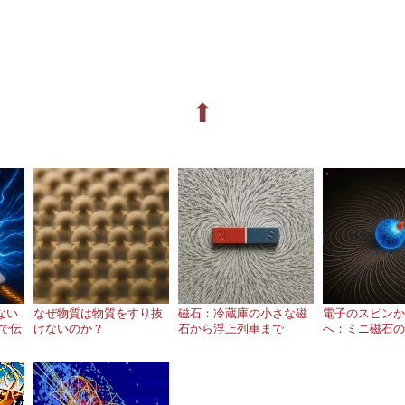
⬆
ない
なぜ物質は物質をすり抜
磁石：冷蔵庫の小さな磁
電子のスピンか
sで伝
けないのか？
石から浮上列車まで
へ：ミニ磁石の