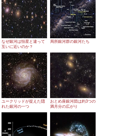
なぜ銀河は恒星と違って
局所銀河群の銀河たち
互いに近いのか？
ユークリッドが捉えた隠
おとめ座銀河団は約3つの
れた銀河の一つ
満月分の広がり