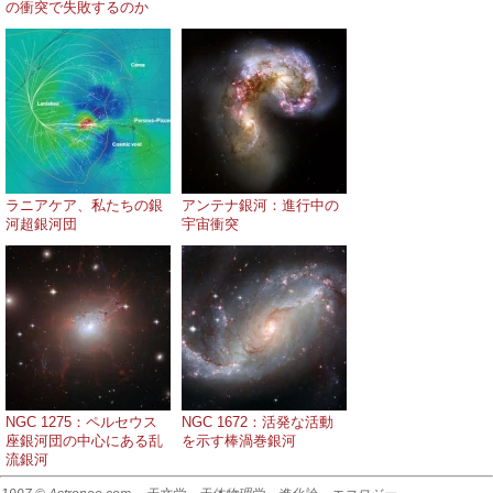
の衝突で失敗するのか
ラニアケア、私たちの銀
アンテナ銀河：進行中の
河超銀河団
宇宙衝突
NGC 1275：ペルセウス
NGC 1672：活発な活動
座銀河団の中心にある乱
を示す棒渦巻銀河
流銀河