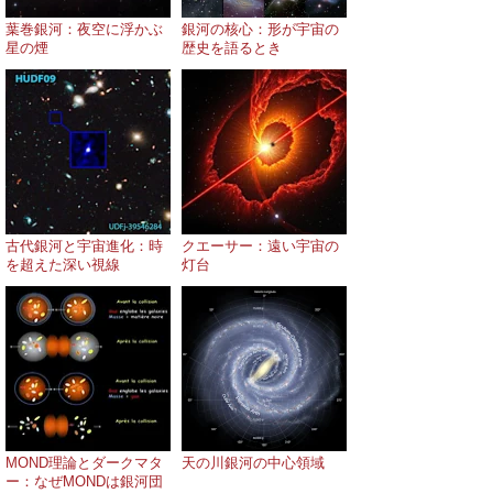
葉巻銀河：夜空に浮かぶ
銀河の核心：形が宇宙の
星の煙
歴史を語るとき
古代銀河と宇宙進化：時
クエーサー：遠い宇宙の
を超えた深い視線
灯台
MOND理論とダークマタ
天の川銀河の中心領域
ー：なぜMONDは銀河団