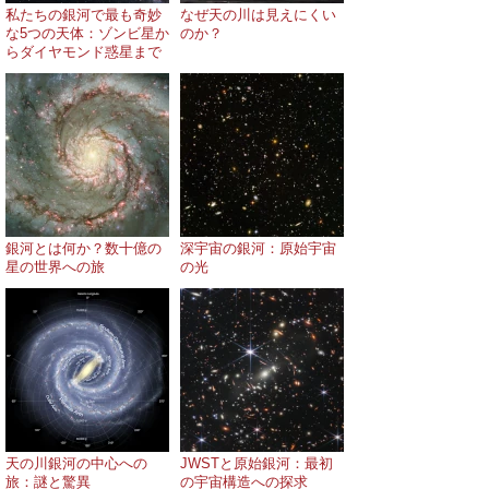
私たちの銀河で最も奇妙
なぜ天の川は見えにくい
な5つの天体：ゾンビ星か
のか？
らダイヤモンド惑星まで
銀河とは何か？数十億の
深宇宙の銀河：原始宇宙
星の世界への旅
の光
天の川銀河の中心への
JWSTと原始銀河：最初
旅：謎と驚異
の宇宙構造への探求