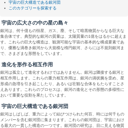
宇宙の巨大構造である銀河団
このカテゴリーを探索する
宇宙の広大さの中の星の島々
銀河は、何十億もの恒星、ガス、塵、そして暗黒物質からなる巨大な
集合体です。典型的な銀河の質量は、太陽質量の1億をはるかに超えま
す。これらの巨大な構造は、観測可能な宇宙の基本的な構成要素であ
り、優雅な渦巻き銀河から大規模な楕円銀河、さらには不規則銀河ま
で、さまざまな形態をしています。
進化を形作る相互作用
銀河は孤立して進化するわけではありません。銀河は隣接する銀河と
相互作用します。これらの重力相互作用は、銀河の渦状腕を歪め、星
形成の急増を引き起こしたり、あるいは壮観な合体をもたらすことさ
えあります。これらのプロセスは、銀河の進化とその形態の多様性に
おいて重要な役割を果たしています。
宇宙の巨大構造である銀河団
銀河はしばしば、重力によって結びつけられた何百、時には何千もの
メンバーを含む銀河団に集まります。これらの銀河団は、宇宙におけ
る最大の一貫した構造の一つです。銀河団の研究は、目に見える物質