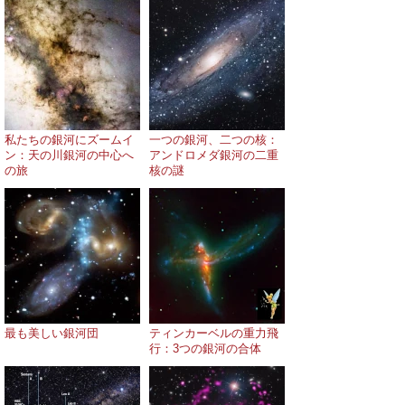
私たちの銀河にズームイ
一つの銀河、二つの核：
ン：天の川銀河の中心へ
アンドロメダ銀河の二重
の旅
核の謎
最も美しい銀河団
ティンカーベルの重力飛
行：3つの銀河の合体