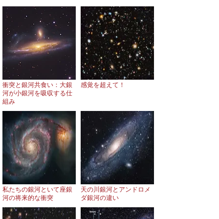
衝突と銀河共食い：大銀
感覚を超えて！
河が小銀河を吸収する仕
組み
私たちの銀河といて座銀
天の川銀河とアンドロメ
河の将来的な衝突
ダ銀河の違い