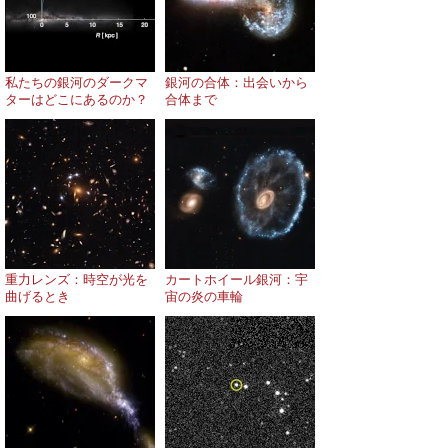
私たちの銀河のダークマ
銀河の合体：出会いから
ターはどこにあるのか？
合体まで
重力レンズ：時空が光を
カートホイール銀河：宇
曲げるとき
宙の炎の車輪