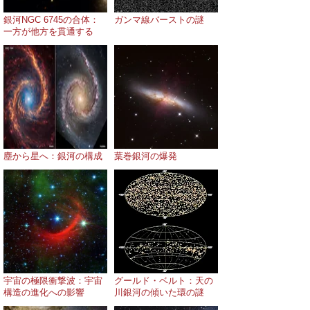
銀河NGC 6745の合体：
ガンマ線バーストの謎
一方が他方を貫通する
塵から星へ：銀河の構成
葉巻銀河の爆発
宇宙の極限衝撃波：宇宙
グールド・ベルト：天の
構造の進化への影響
川銀河の傾いた環の謎