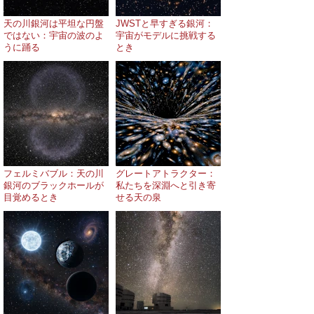
天の川銀河は平坦な円盤
JWSTと早すぎる銀河：
ではない：宇宙の波のよ
宇宙がモデルに挑戦する
うに踊る
とき
フェルミバブル：天の川
グレートアトラクター：
銀河のブラックホールが
私たちを深淵へと引き寄
目覚めるとき
せる天の泉