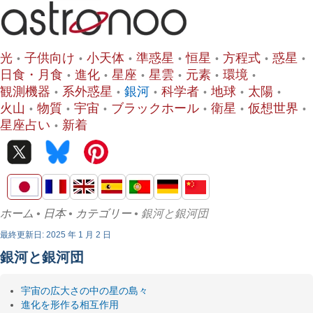
光
子供向け
小天体
準惑星
恒星
方程式
惑星
日食・月食
進化
星座
星雲
元素
環境
観測機器
系外惑星
銀河
科学者
地球
太陽
火山
物質
宇宙
ブラックホール
衛星
仮想世界
星座占い
新着
ホーム
•
日本
•
カテゴリー
• 銀河と銀河団
最終更新日: 2025 年 1 月 2 日
銀河と銀河団
宇宙の広大さの中の星の島々
進化を形作る相互作用