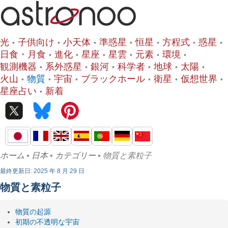
光
子供向け
小天体
準惑星
恒星
方程式
惑星
日食・月食
進化
星座
星雲
元素
環境
観測機器
系外惑星
銀河
科学者
地球
太陽
火山
物質
宇宙
ブラックホール
衛星
仮想世界
星座占い
新着
ホーム
•
日本
•
カテゴリー
• 物質と素粒子
最終更新日: 2025 年 8 月 29 日
物質と素粒子
物質の起源
初期の不透明な宇宙