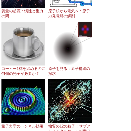
質量の起源：慣性と重力
原子核から電気へ：原子
の間
力発電所の解剖
コーヒー1杯を温めるのに
原子を見る：原子構造の
何個の光子が必要か？
探求
量子力学のトンネル効果
物質の12の粒子：サブア