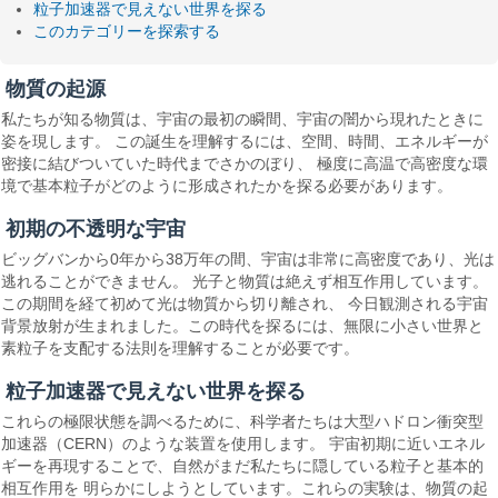
粒子加速器で見えない世界を探る
このカテゴリーを探索する
物質の起源
私たちが知る物質は、宇宙の最初の瞬間、宇宙の闇から現れたときに
姿を現します。 この誕生を理解するには、空間、時間、エネルギーが
密接に結びついていた時代までさかのぼり、 極度に高温で高密度な環
境で基本粒子がどのように形成されたかを探る必要があります。
初期の不透明な宇宙
ビッグバンから0年から38万年の間、宇宙は非常に高密度であり、光は
逃れることができません。 光子と物質は絶えず相互作用しています。
この期間を経て初めて光は物質から切り離され、 今日観測される宇宙
背景放射が生まれました。この時代を探るには、無限に小さい世界と
素粒子を支配する法則を理解することが必要です。
粒子加速器で見えない世界を探る
これらの極限状態を調べるために、科学者たちは大型ハドロン衝突型
加速器（CERN）のような装置を使用します。 宇宙初期に近いエネル
ギーを再現することで、自然がまだ私たちに隠している粒子と基本的
相互作用を 明らかにしようとしています。これらの実験は、物質の起