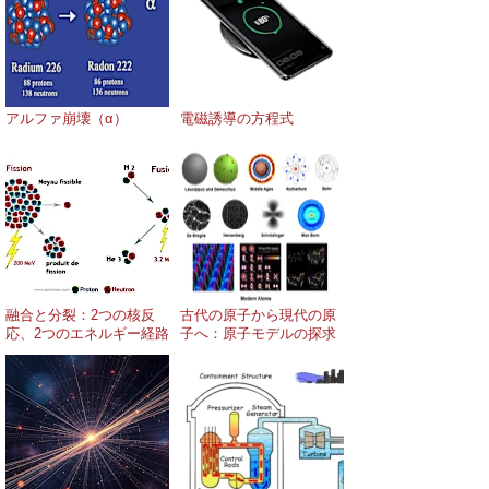
アルファ崩壊（α）
電磁誘導の方程式
融合と分裂：2つの核反
古代の原子から現代の原
応、2つのエネルギー経路
子へ：原子モデルの探求