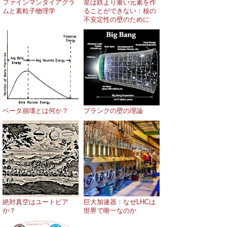
ファインマンダイアグラ
星は鉄より重い元素を作
ムと素粒子物理学
ることができない：核の
不安定性の壁のために
ベータ崩壊とは何か？
プランクの壁の理論
絶対真空はユートピア
巨大加速器：なぜLHCは
か？
世界で唯一なのか