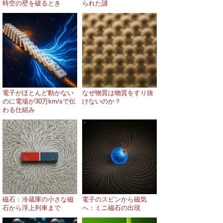
時空の壁を破るとき
られた謎
電子がほとんど動かない
なぜ物質は物質をすり抜
のに電場が30万km/sで伝
けないのか？
わる仕組み
磁石：冷蔵庫の小さな磁
電子のスピンから磁気
石から浮上列車まで
へ：ミニ磁石の出現