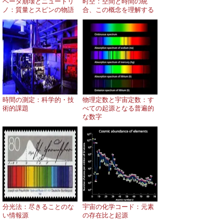
ベータ崩壊とニュートリ
时空：空間と時間の統
ノ：質量とスピンの物語
合、この概念を理解する
時間の測定：科学的・技
物理定数と宇宙定数：す
術的課題
べての起源となる普遍的
な数字
分光法：尽きることのな
宇宙の化学コード：元素
い情報源
の存在比と起源