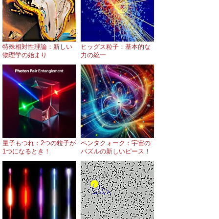
特殊相対性理論：新しい
ヒッグス粒子：基本的な
物理学の始まり
力の統一
量子もつれ：2つの粒子が
ペンタクォーク：宇宙の
1つになるとき！
パズルの新しいピース！