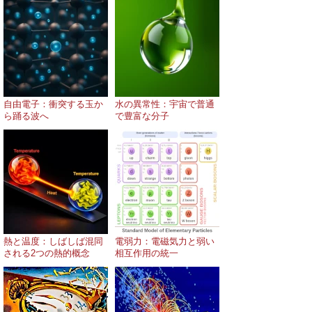
自由電子：衝突する玉か
水の異常性：宇宙で普通
ら踊る波へ
で豊富な分子
熱と温度：しばしば混同
電弱力：電磁気力と弱い
される2つの熱的概念
相互作用の統一