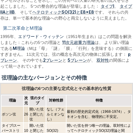
ャンセルされることを示し、この分野への大量の研究者の流入を引き
タイプI
タイプ
起こしました。 5つの整合的な理論が登場しました：
、
IIAとIIB
ヘテロティックSO(32)とE8×E8
、 そして
です。 それらの共
存は、単一で基本的な理論への野心と両立しないように見えました。
第二次革命とM理論
エドワード・ウィッテン
1995年、
（1951年生まれ）はこの問題を解決
11次元超重力理論
しました：これらの5つの理論と
は、 より深い理論
M理論
である
（Mは「母」「謎」「膜」「行列」を意味する）の側面に
p
すぎません。 11次元では、弦の概念を高次元の物体に拡張します：
ブレーン
2ブレーン
5ブレーン
双対性
、 その中でも
と
が、
の関係によ
って統一されています。
弦理論の主なバージョンとその特徴
弦理論の6つの主要な定式化とその基本的な性質
次
弦のタイ
理論
対称性群
特徴
元
プ
開いた弦
なし（フェ
最初の歴史的定式化（1968-1974）。タ
ボソン弦
26
と閉じた
ルミオンな
キオンを含む、物理的に不安定。
弦
し）
タイプIスー
開いた弦
開いた弦を持つ唯一の理論。双対性によ
パーストリ
10
と閉じた
SO(32)
ってヘテロティックSO(32)理論と関