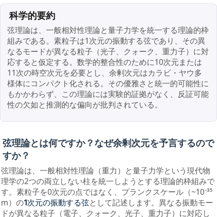
科学的要約
弦理論は、一般相対性理論と量子力学を統一する理論的枠
組みである。素粒子は1次元の振動する弦であり、その異
なるモードが異なる粒子（光子、クォーク、重力子）に対
応すると仮定する。数学的整合性のために10次元または
11次の時空次元を必要とし、余剰次元はカラビ・ヤウ多
様体にコンパクト化される。その優雅さと統一的可能性に
もかかわらず、この理論には実験的証拠がなく、反証可能
性の欠如と推測的な偏向が批判されている。
弦理論とは何ですか？なぜ余剰次元を予言するので
すか？
弦理論は、一般相対性理論（重力）と量子力学という現代物
理学の2つの両立しない柱を統一しようとする理論的枠組みで
す。素粒子を0次元の点ではなく、プランクスケール（~10⁻³⁵
m）の
として記述します。異なる振動モー
1次元の振動する弦
ドが異なる粒子（電子、クォーク、光子、重力子）に対応し