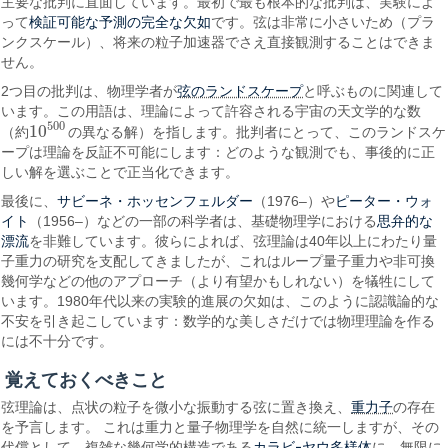
主要な批判に直面しています。最初で最も根本的な批判は、実験によ
検証可能な予測の完全な欠如
って
です。弦は非常に小さいため（プラ
ンクスケール）、将来の粒子加速器でさえ直接観測することはできま
せん。
弦のランドスケープ
2つ目の批判は、物理学者が
と呼ぶものに関連して
います。この用語は、理論によって許容される宇宙の天文学的な数
500
10
（約
の異なる解）を指します。批判者にとって、このランドスケ
10
500
ープは理論を反証不可能にします：どのような観測でも、事後的に正
しい解を選ぶことで正当化できます。
サビーネ・ホッセンフェルダー
ピーター・ウォ
最後に、
（1976–）や
イト
思弁的な
（1956–）などの一部の科学者は、基礎物理学における
漂流
を非難しています。彼らによれば、弦理論は40年以上にわたり量
子重力の研究を支配してきましたが、これはループ量子重力や非可換
幾何学などの他のアプローチ（より有望かもしれない）を犠牲にして
います。1980年代以来の実験的進展の欠如は、このように認識論的な
不安を引き起こしています：数学的な美しさだけでは物理理論を作る
には不十分です。
覚えておくべきこと
重力子
弦理論は、点状の粒子を微小な振動する弦に置き換え、
の存在
を予言します。 これは重力と量子物理学を自然に統一しますが、その
カラビ-ヤウ多様体
代償として、複雑な幾何学的構造である
に、無限に