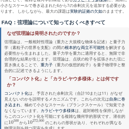
小さなスケールで巻き込まれた6から7の余剰次元を追加する必要があ
実験的証拠の欠如
ります。 しかしながら、最大の課題は
のままです。
FAQ：弦理論について知っておくべきすべて
なぜ弦理論は発明されたのですか？
弦理論は、一般相対性理論（重力と大規模な物体を記述）と量子力
学（素粒子の世界を支配）の間の
を解決する
根本的な両立不可能性
必要性から生まれました。量子力学を重力に適用すると、無限で非
合理的な結果が生じます。弦理論は、点状の粒子を拡張された弦に
置き換えることで、
（重力の仮想的粒子）を量子物理学と整
重力子
合的に記述できるようにします。
「コンパクト化」と「カラビ-ヤウ多様体」とは何です
か？
は、予言された余剰次元（合計10または11）がなぜ
コンパクト化
見えないのかを説明するメカニズムです。これらの次元は
自身に巻
、極めて小さなスケール（プランクスケール）で知覚でき
き込まれ
なくなっています。
は、超対称性を保持しなが
カラビ-ヤウ多様体
らこのコンパクト化を可能にする複雑な幾何学的形状です。潜在的
500
272
,
000
10
10
に
から
のこれらの形状があり、それぞれが異なる
10
500
10
272
,
000
物理法則を持つ宇宙を生成します。