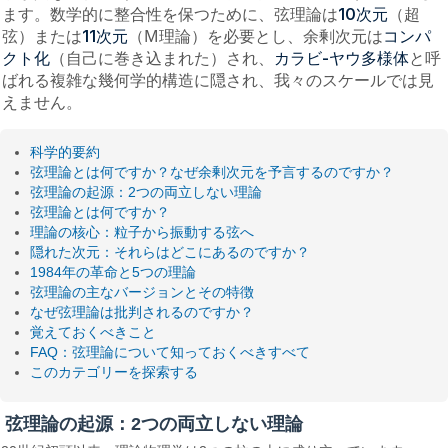
ます。数学的に整合性を保つために、弦理論は
（超
10次元
弦）または
（M理論）を必要とし、余剰次元は
11次元
コンパ
（自己に巻き込まれた）され、
と呼
クト化
カラビ-ヤウ多様体
ばれる複雑な幾何学的構造に隠され、我々のスケールでは見
えません。
科学的要約
弦理論とは何ですか？なぜ余剰次元を予言するのですか？
弦理論の起源：2つの両立しない理論
弦理論とは何ですか？
理論の核心：粒子から振動する弦へ
隠れた次元：それらはどこにあるのですか？
1984年の革命と5つの理論
弦理論の主なバージョンとその特徴
なぜ弦理論は批判されるのですか？
覚えておくべきこと
FAQ：弦理論について知っておくべきすべて
このカテゴリーを探索する
弦理論の起源：2つの両立しない理論