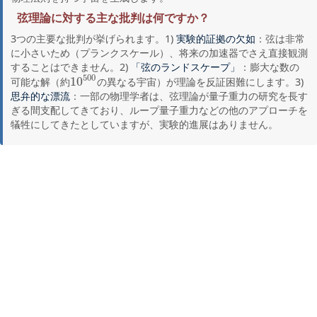
弦理論に対する主な批判は何ですか？
3つの主要な批判が挙げられます。1)
：弦は非常
実験的証拠の欠如
に小さいため（プランクスケール）、将来の加速器でさえ直接観測
することはできません。2)
：膨大な数の
「弦のランドスケープ」
500
10
可能な解（約
の異なる宇宙）が理論を反証困難にします。3)
10
500
：一部の物理学者は、弦理論が量子重力の研究を長す
思弁的な漂流
ぎる間支配してきており、ループ量子重力などの他のアプローチを
犠牲にしてきたとしていますが、実験的進展はありません。