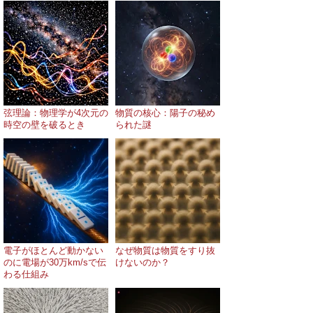
弦理論：物理学が4次元の
物質の核心：陽子の秘め
時空の壁を破るとき
られた謎
電子がほとんど動かない
なぜ物質は物質をすり抜
のに電場が30万km/sで伝
けないのか？
わる仕組み