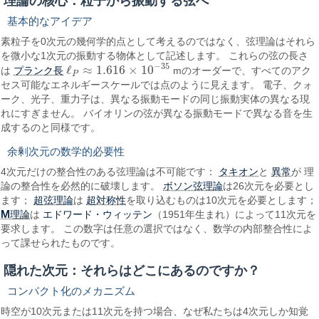
理論の核心：粒子から振動する弦へ
基本的なアイデア
素粒子を0次元の幾何学的点として考えるのではなく、弦理論はそれら
を微小な1次元の振動する物体として記述します。 これらの弦の長さ
−
35
ℓ
≈
1.616
×
10
プランク長
は
mのオーダーで、すべてのアク
ℓ
P
≈
1.616
×
10
−
35
P
セス可能なエネルギースケールでは点のように見えます。 電子、クォ
ーク、光子、重力子は、異なる振動モードの同じ振動実体の異なる現
れにすぎません。 バイオリンの弦が異なる振動モードで異なる音を生
成するのと同様です。
余剰次元の数学的必要性
タキオン
異常
4次元だけの整合性のある弦理論は不可能です：
と
が 理
ボソン弦理論
論の整合性を必然的に破壊します。
は26次元を必要とし
超弦理論
超対称性
ます；
は
を取り込むものは10次元を必要とします；
M理論
エドワード・ウィッテン
は
（1951年生まれ）によって11次元を
要求します。 この数字は任意の選択ではなく、数学の内部整合性によ
って課せられたものです。
隠れた次元：それらはどこにあるのですか？
コンパクト化のメカニズム
時空が10次元または11次元を持つ場合、なぜ私たちは4次元しか知覚