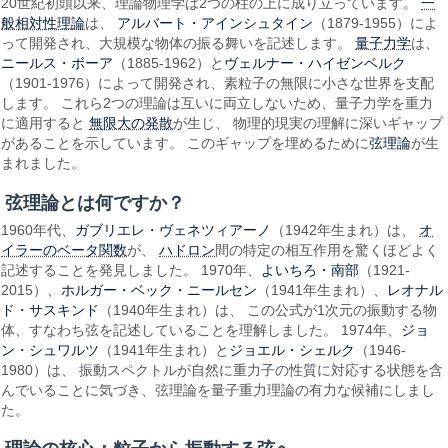
一
20世紀初頭以来、理論物理学は2つの柱の上に成り立っています。
般相対性理論
アルバート・アインシュタイン
は、
（1879-1955）によ
量子力学
って開発され、大規模な物体の振る舞いを記述します。
は、
ニールス・ボーア
ヴェルナー・ハイゼンベルク
（1885-1962）と
（1901-1976）によって開発され、素粒子の無限に小さな世界を支配
します。 これら2つの理論は互いに両立しないため、量子力学を重力
無限大の発散
に適用すると
が生じ、 物理的現実の理解に深いギャップ
弦理論
があることを示しています。 このギャップを埋めるために
が生
まれました。
弦理論とは何ですか？
ガブリエレ・ヴェネツィアーノ
オ
1960年代、
（1942年生まれ）は、
イラーのベータ関数
ハドロン
が、
間の特定の相互作用を驚くほどよく
よいちろ・南部
記述することを発見しました。 1970年、
（1921-
ホルガー・ベック・ニールセン
レオナル
2015）、
（1941年生まれ）、
ド・サスキンド
（1940年生まれ）は、 この公式が1次元の振動する物
ジョ
体、すなわち弦を記述していることを理解しました。 1974年、
ン・シュワルツ
ジョエル・シェルク
（1941年生まれ）と
（1946-
1980）は、 振動スペクトルが自然に重力子の性質に対応する状態を含
んでいることに気づき、弦理論を量子重力理論の有力な候補にしまし
た。