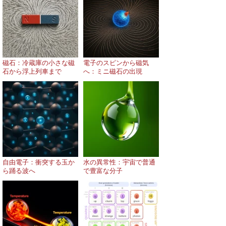
磁石：冷蔵庫の小さな磁
電子のスピンから磁気
石から浮上列車まで
へ：ミニ磁石の出現
自由電子：衝突する玉か
水の異常性：宇宙で普通
ら踊る波へ
で豊富な分子