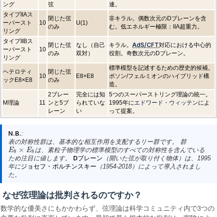
ング
弦
連。
タイプIIAス
閉じた弦
非キラル。偶数次元のDブレーンを含
ーパースト
10
U(1)
のみ
む。低エネルギー極限：IIA超重力。
リング
タイプIIBス
AdS/CFT
閉じた弦
なし（自己
キラル。
対応における中心的
ーパースト
10
のみ
双対）
役割。奇数次元のDブレーン。
リング
標準模型を記述するための歴史的候補。
ヘテロティ
閉じた弦
10
E8×E8
ボソン/フェルミオンのハイブリッド構
ックE8×E8
のみ
造。
2ブレー
完全には知
5つのスーパーストリング理論の統一。
エドワード・ウィッテン
M理論
11
ンと5ブ
られていな
1995年に
によ
レーン
い
って提案。
N.B.
:
表の対称性群は、基本的な相互作用を支配するリー群です。 群
×
は、素粒子物理学の標準模型のすべての対称性を含んでいる
E
E
8
×
E
8
E
8
8
ため注目に値します。
Dブレーン
（開いた弦が取り付く物体）は、1995
年に
ジョセフ・ポルチンスキー
（1954-2018）によって導入されまし
た。
なぜ弦理論は批判されるのですか？
数学的な優美さにもかかわらず、弦理論は科学コミュニティ内で3つの