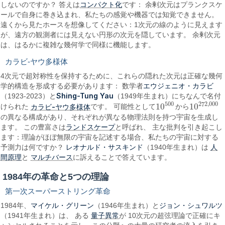
コンパクト化
しないのですか？ 答えは
です： 余剰次元はプランクスケ
ールで自身に巻き込まれ、私たちの感覚や機器では知覚できません。
遠くから見たホースを想像してください：1次元の線のように見えます
が、遠方の観測者には見えない円形の次元を隠しています。 余剰次元
は、はるかに複雑な幾何学で同様に機能します。
カラビ-ヤウ多様体
4次元で超対称性を保持するために、これらの隠れた次元は正確な幾何
エウジェニオ・カラビ
学的構造を形成する必要があります： 数学者
Shing-Tung Yau
（1923-2023）と
（1949年生まれ）にちなんで名付
500
272
,
000
10
10
カラビ-ヤウ多様体
けられた
です。 可能性として
から
10
500
10
272
,
000
の異なる構成があり、それぞれが異なる物理法則を持つ宇宙を生成し
ランドスケープ
ます。 この豊富さは
と呼ばれ、 主な批判を引き起こし
ます：理論がほぼ無限の宇宙を記述する場合、私たちの宇宙に対する
レオナルド・サスキンド
人
予測力は何ですか？
（1940年生まれ）は
間原理
マルチバース
と
に訴えることで答えています。
1984年の革命と5つの理論
第一次スーパーストリング革命
マイケル・グリーン
ジョン・シュワルツ
1984年、
（1946年生まれ）と
量子異常
（1941年生まれ）は、 ある
が 10次元の超弦理論で正確にキ