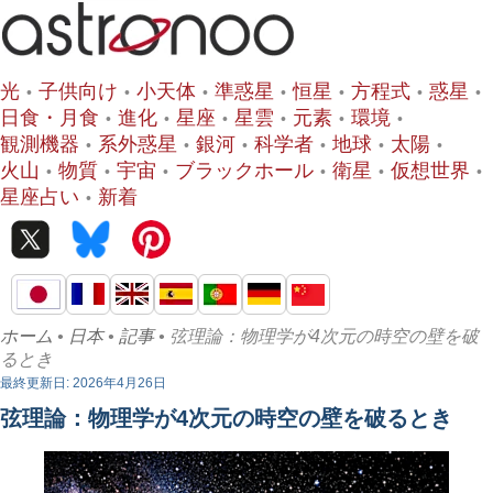
光
子供向け
小天体
準惑星
恒星
方程式
惑星
日食・月食
進化
星座
星雲
元素
環境
観測機器
系外惑星
銀河
科学者
地球
太陽
火山
物質
宇宙
ブラックホール
衛星
仮想世界
星座占い
新着
ホーム
•
日本
•
記事
• 弦理論：物理学が4次元の時空の壁を破
るとき
最終更新日: 2026年4月26日
弦理論：物理学が4次元の時空の壁を破るとき