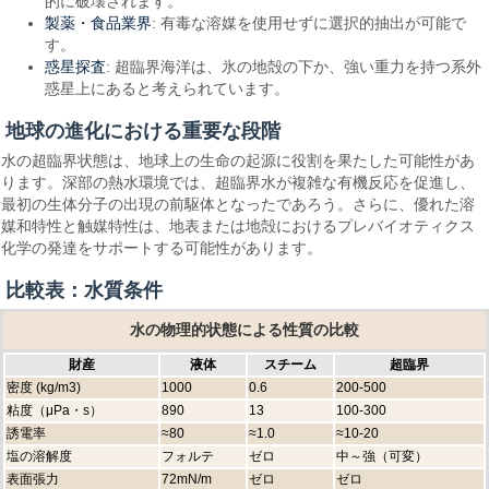
的に破壊されます。
製薬・食品業界
: 有毒な溶媒を使用せずに選択的抽出が可能で
す。
惑星探査
: 超臨界海洋は、氷の地殻の下か、強い重力を持つ系外
惑星上にあると考えられています。
地球の進化における重要な段階
水の超臨界状態は、地球上の生命の起源に役割を果たした可能性があ
ります。深部の熱水環境では、超臨界水が複雑な有機反応を促進し、
最初の生体分子の出現の前駆体となったであろう。さらに、優れた溶
媒和特性と触媒特性は、地表または地殻におけるプレバイオティクス
化学の発達をサポートする可能性があります。
比較表：水質条件
水の物理的状態による性質の比較
財産
液体
スチーム
超臨界
密度 (kg/m3)
1000
0.6
200-500
粘度（μPa・s）
890
13
100-300
誘電率
≈80
≈1.0
≈10-20
塩の溶解度
フォルテ
ゼロ
中～強（可変）
表面張力
72mN/m
ゼロ
ゼロ