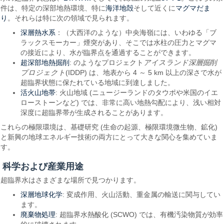
海洋地殻
マグマだま
件は、特定の深部地熱環境、特に
そして近くに
り
。それらは特に次の領域で見られます。
深層熱水系
：（大西洋のような）中央海嶺には、いわゆる「ブ
ラックスモーカー」煙突があり、そこでは水柱の圧力とマグマ
の接近により、水が臨界点を通過することができます。
超深部地熱掘削
: のようなプロジェクト
アイスランド深層掘削
プロジェクト
(IDDP) は、地表から 4 ～ 5 km 以上の深さで水が
超臨界状態に保たれている地域に到達しました。
活火山地帯
: 火山地域 (ニュージーランドのタウポや米国のイエ
ローストーンなど) では、非常に高い地熱勾配により、浅い相対
深度に超臨界帯が生成されることがあります。
これらの極限環境は、基礎研究 (生命の起源、極限環境微生物、鉱化)
と新興の地球エネルギー技術の両方にとって大きな関心を集めていま
す。
科学および産業用途
超臨界水はさまざまな場所で見つかります。
深層地球化学
: 変成作用、火山活動、重金属の輸送に関与してい
ます。
廃棄物処理
: 超臨界水熱酸化 (SCWO) では、有機汚染物質が効率