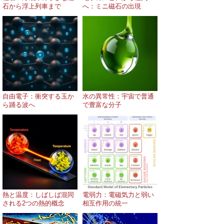
石から浮上列車まで
へ：ミニ磁石の出現
自由電子：衝突する玉か
水の異常性：宇宙で普通
ら踊る波へ
で豊富な分子
熱と温度：しばしば混同
電弱力：電磁気力と弱い
される2つの熱的概念
相互作用の統一