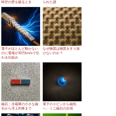
時空の壁を破るとき
られた謎
電子がほとんど動かない
なぜ物質は物質をすり抜
のに電場が30万km/sで伝
けないのか？
わる仕組み
磁石：冷蔵庫の小さな磁
電子のスピンから磁気
石から浮上列車まで
へ：ミニ磁石の出現