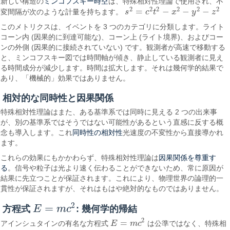
ミンコフスキー時空
新しい構造の
は、特殊相対性理論で使用され、不
2
2
2
2
2
2
=
−
−
−
変間隔が次のような計量を持ちます。
s
c
t
x
y
z
s
2
=
c
2
t
2
−
x
2
−
y
2
−
z
2
このメトリクスは、イベントを 3 つのカテゴリに分類します。ライト
コーン内 (因果的に到達可能な)、コーン上 (ライト境界)、およびコー
ンの外側 (因果的に接続されていない) です。観測者が高速で移動する
と、ミンコフスキー図では時間軸が傾き、静止している観測者に見え
る時間成分が減少します。時間は拡大します。それは幾何学的結果で
あり、「機械的」効果ではありません。
相対的な同時性と因果関係
特殊相対性理論はまた、ある基準系では同時に見える 2 つの出来事
が、別の基準系ではそうではない可能性があるという直感に反する概
同時性の相対性
念も導入します。これ
光速度の不変性から直接導かれ
ます。
因果関係を尊重す
これらの効果にもかかわらず、特殊相対性理論は
る
。信号や粒子は光より速く伝わることができないため、常に原因が
結果に先立つことが保証されます。これにより、物理世界の論理的一
貫性が保証されますが、それはもはや絶対的なものではありません。
2
=
方程式
E
m
c
: 幾何学的帰結
E
=
m
c
2
2
=
アインシュタインの有名な方程式
E
m
c
は公準ではなく、特殊相
E
=
m
c
2