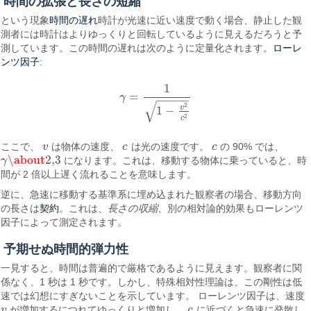
時間の拡張と長さの短縮
時間の遅れ
という現象
時計が光速に近い速度で動く場合、静止した観
測者には時計はよりゆっくりと回転しているように見えるだろうと予
ローレ
測しています。この時間の遅れは次のように定量化されます。
ンツ因子
:
1
=
γ
γ
=
1
1
−
v
2
c
2
−
−
−
−
−
√
2
v
1
−
2
c
ここで、
v
は物体の速度、
c
は光の速度です。
c
の 90% では、
v
c
c
\about
2
,
3
γ
になります。これは、移動する物体に乗っていると、時
γ
\about
2
,
3
間が 2 倍以上遅く流れることを意味します。
逆に、急速に移動する基準系に埋め込まれた観察者の場合、移動方向
契約
の長さは
。これは、
長さの収縮
、別の相対論的効果もローレンツ
因子によって測定されます。
予期せぬ時間的弾力性
一見すると、時間は普遍的で厳格であるように見えます。観察者に関
係なく、1 秒は 1 秒です。しかし、特殊相対性理論は、この剛性は低
速では幻想にすぎないことを示しています。 ローレンツ因子は、速度
v
が増加するにつれてゆっくりと増加し、
c
に近づくと急速に発散し
v
c