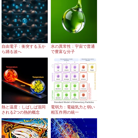
自由電子：衝突する玉か
水の異常性：宇宙で普通
ら踊る波へ
で豊富な分子
熱と温度：しばしば混同
電弱力：電磁気力と弱い
される2つの熱的概念
相互作用の統一