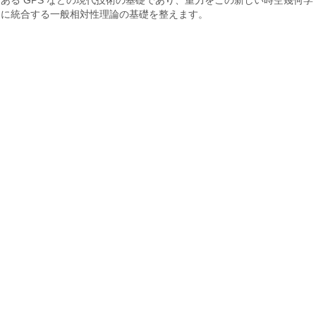
ある GPS などの現代技術の基礎であり、重力をこの新しい時空幾何学
に統合する一般相対性理論の基礎を整えます。