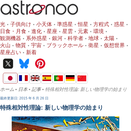
光
子供向け
小天体
準惑星
恒星
方程式
惑星
日食・月食
進化
星座
星雲
元素
環境
観測機器
系外惑星
銀河
科学者
地球
太陽
火山
物質
宇宙
ブラックホール
衛星
仮想世界
星座占い
新着
ホーム
•
日本
•
記事
• 特殊相対性理論: 新しい物理学の始まり
最終更新日: 2015 年 6 月 26 日
特殊相対性理論: 新しい物理学の始まり