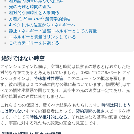
相対論的効果の緩やかな上昇
光の円錐と時間の歪み
相対的な同時性と因果関係
2
=
方程式
E
m
c
: 幾何学的帰結
E
=
m
c
2
4 ベクトルの位置からエネルギーへ
静止エネルギー：凝縮エネルギーとしての質量
エネルギーと質量はリンクしている
このカテゴリーを探索する
絶対ではない時空
アインシュタイン以前は、空間と時間は観察者の動きとは独立した絶
対的な存在であると考えられていました。 1905 年にアルバート アイ
特殊相対性理論
ンシュタインは、
、このニュートンの概念を覆しま
す。彼の理論は 2 つの基本的な公準に基づいています。物理法則はす
べての慣性座標系で同じであり、真空中の光の速度は一定であり、光
源や観測者の速度に依存しません。
時間は同じよう
これら 2 つの仮説は、驚くべき結果をもたらします。
には流れない
契約期間の長さ
すべての観察者にとって、
スピードを持
同時性が相対的になる
って、そして
。それは単なる基準の変更ではな
く、宇宙に対する私たちの認識の完全な見直しです。