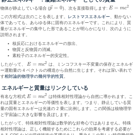
2
⃗
=
0
=
物体が静止している場合 (
p
)、次を直接取得します:
E
m
c
p
→
=
0
E
=
m
c
2
レストマスエネルギー
この方程式は次のことを表します。
、動かない
体であっても、あらゆる体に固有のエネルギーです。これにより、質
量がエネルギーの集中した形であることが明らかになり、次のように
説明されます。
核反応におけるエネルギーの放出、
物質と反物質の消滅、
素粒子のエネルギー的安定性。
2
=
したがって、
E
m
c
は、ミンコフスキー不変量の保存とエネルギ
E
=
m
c
2
ー運動量の 4 ベクトルの構造から自然に生じます。それは深い表れで
相対論的物理学の幾何学的性質
す
。
エネルギーと質量はリンクしている
2
=
有名な方程式
E
m
c
は特殊相対性理論から自然に導かれます。こ
E
=
m
c
2
れは質量とエネルギーの等価性を表します。つまり、静止している質
量の固有エネルギーは光速の 2 乗に比例します。この関係は核物理学
と宇宙論に大きな影響を及ぼします。
したがって、特殊相対性理論は数学的な好奇心ではありません。特殊
相対性理論は、正しく機能するためにこれらの効果を考慮する必要が