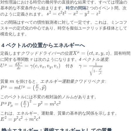
対性理論における時空の幾何学の直接的な結果です。すべては理論の
時空の間隔
基本的な不変条件から始まります。
2 つのイベント間。次
2
2
2
2
2
2
=
−
−
−
のように定義されます。
s
c
t
x
y
z
s
2
=
c
2
t
2
−
x
2
−
y
2
−
z
2
この間隔はすべての慣性観測者に対して一定です。これは、ミンコフ
スキーの定式化の中心であり、時空を擬似ユークリッド多様体として
構造化します。
4 ベクトルの位置からエネルギーへ
=
(
,
,
,
)
μ
定義します
クワッドドライバーの位置
X
c
t
x
y
z
、固有時間
X
μ
=
(
c
t
,
x
,
y
,
z
)
に関する導関数
τ
は次のようになります。
4 ベクトル速度
:
τ
μ
1
d
X
=
=
(
,
,
,
)
=
μ
U
γ
c
v
v
v
付
き
γ
U
μ
=
d
X
μ
d
τ
=
γ
(
c
,
v
x
,
v
y
,
v
z
)
付き
γ
=
1
1
−
v
2
c
2
x
y
z
d
τ
√
2
v
1
−
2
c
質量
m
を掛けると、
エネルギー運動量クワドリベクタ
:
m
⃗
E
=
=
,
μ
μ
(
)
P
m
U
p
P
μ
=
m
U
μ
=
(
E
c
,
p
→
)
c
このベクトルには不変の相対論的ノルムがあります。
2
2
2
2
E
=
−
=
μ
(
)
P
P
p
m
c
P
μ
P
μ
=
(
E
c
)
2
−
p
2
=
m
2
c
2
μ
c
これは、エネルギー、運動量、質量の基本的な関係を示します。
2
2
2
2
4
=
+
E
p
c
m
c
E
2
=
p
2
c
2
+
m
2
c
4
静止エネルギー：凝縮エネルギーとしての質量