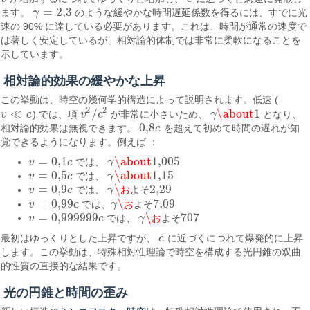
=
2
,
3
ます。
γ
のような緩やかな時間遅延係数を得るには、すでに光
γ
=
2
,
3
速の 90% に達している必要があります。これは、時間が通常の速度で
は著しく安定しているが、相対論的体制では非常に柔軟になることを
示しています。
相対論的効果の緩やかな上昇
この挙動は、時空の幾何学的構造によって説明されます。低速 (
2
2
≪
/
\about
1
v
c
) では、項
v
c
が非常に小さいため、
γ
となり、
v
2
/
c
2
γ
\about
1
v
≪
c
0
,
8
相対論的効果は無視できます。
c
を超えて初めて時間の遅れが知
0
,
8
c
覚できるようになります。例えば ​​：
=
0
,
1
\about
1,005
v
c
では、
γ
v
=
0
,
1
c
γ
\about
1,005
=
0
,
5
\about
1
,
15
v
c
では、
γ
v
=
0
,
5
c
γ
\about
1
,
15
=
0
,
9
\
2
,
29
v
c
では、
γ
お
よ
そ
v
=
0
,
9
c
γ
\お
よ
そ
2
,
29
=
0
,
99
\
7
,
09
v
c
では、
γ
お
よ
そ
v
=
0
,
99
c
γ
\お
よ
そ
7
,
09
=
0,999
999
\
707
v
c
では、
γ
お
よ
そ
v
=
0,999
999
c
γ
\お
よ
そ
707
最初はゆっくりとした上昇ですが、
c
に近づくにつれて爆発的に上昇
c
します。この挙動は、特殊相対性理論で時空を構成する光円錐の双曲
的性質の直接的な結果です。
光の円錐と時間の歪み