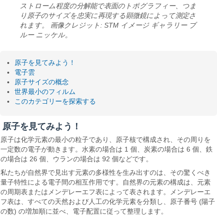
ストローム程度の分解能で表面のトポグラフィー、つま
り原子のサイズを忠実に再現する顕微鏡によって測定さ
れます。 画像クレジット: STM イメージ ギャラリー ブ
ルー ニッケル。
原子を見てみよう！
電子雲
原子サイズの概念
世界最小のフィルム
このカテゴリーを探索する
原子を見てみよう！
原子は化学元素の最小の粒子であり、原子核で構成され、その周りを
一定数の電子が動きます。水素の場合は 1 個、炭素の場合は 6 個、鉄
の場合は 26 個、ウランの場合は 92 個などです。
私たちが自然界で見出す元素の多様性を生み出すのは、その驚くべき
量子特性による電子間の相互作用です。自然界の元素の構成は、元素
の周期表またはメンデレーエフ表によって表されます。メンデレーエ
フ表は、すべての天然および人工の化学元素を分類し、原子番号 (陽子
の数) の増加順に並べ、電子配置に従って整理します。