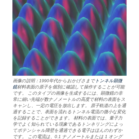
トンネル顕微
画像の説明：1990年代からおかげさまで
鏡
材料表面の原子を個別に確認して操作することが可能
です。 このタイプの画像を生成するには、顕微鏡の非
常に細い先端が数ナノメートルの高度で材料の表面をス
キャンし、一定の電圧を放出します。 原子軌道の上を通
過することで、表面を流れるトンネル電流の微小な変化
を記録することができます。 材料の表面では、量子力
学でよく知られている現象であるトンネリングによっ
てポテンシャル障壁を通過できる電子はほんのわずか
です。 この電流は、0.1 ナノメートルまたは 1 オング