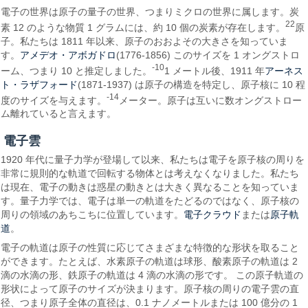
電子の世界は原子の量子の世界、つまりミクロの世界に属します。炭
22
素 12 のような物質 1 グラムには、約 10 個の炭素が存在します。
原
子。私たちは 1811 年以来、原子のおおよその大きさを知っていま
アメデオ・アボガドロ
す。
(1776-1856) このサイズを 1 オングストロ
-10
アーネス
ーム、つまり 10 と推定しました。
1 メートル後、1911 年
ト・ラザフォード
(1871-1937) は原子の構造を特定し、原子核に 10 程
-14
度のサイズを与えます。
メーター。原子は互いに数オングストロー
ム離れていると言えます。
電子雲
1920 年代に量子力学が登場して以来、私たちは電子を原子核の周りを
非常に規則的な軌道で回転する物体とは考えなくなりました。私たち
は現在、電子の動きは惑星の動きとは大きく異なることを知っていま
す。量子力学では、電子は単一の軌道をたどるのではなく、原子核の
電子クラウド
原子軌
周りの領域のあちこちに位置しています。
または
道
。
電子の軌道は原子の性質に応じてさまざまな特徴的な形状を取ること
ができます。たとえば、水素原子の軌道は球形、酸素原子の軌道は 2
滴の水滴の形、鉄原子の軌道は 4 滴の水滴の形です。 この原子軌道の
形状によって原子のサイズが決まります。原子核の周りの電子雲の直
径、つまり原子全体の直径は、0.1 ナノメートルまたは 100 億分の 1