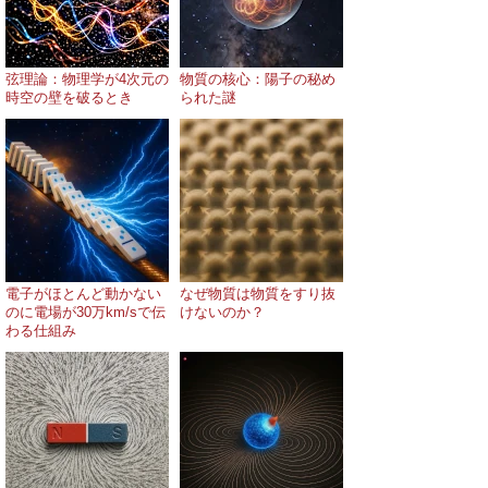
弦理論：物理学が4次元の
物質の核心：陽子の秘め
時空の壁を破るとき
られた謎
電子がほとんど動かない
なぜ物質は物質をすり抜
のに電場が30万km/sで伝
けないのか？
わる仕組み