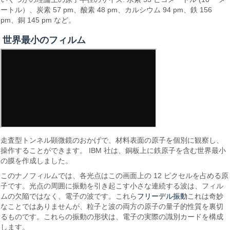
ートル）、炭素 57 pm、酸素 48 pm、カルシウム 94 pm、鉄 156
pm、銅 145 pm など。
世界最小のフィルム
走査型トンネル顕微鏡のおかげで、材料表面の原子を個別に観察し、
操作することができます。 IBM 社は、銅板上に鉄原子を含む世界最小
の膜を作成しました。
このナノフィルムでは、各光点はこの画面上の 12 ピクセルを占める原
子です。光点の周囲に振動を引き起こす小さな連続する波は、フィル
フリーデル振動
ムの欠陥ではなく、電子の波です。これら
これは奇妙
なことではありませんが、粒子と波の両方の原子の量子的性質を裏切
るものです。これらの振動の形状は、電子の実際の識別カードを構成
します。