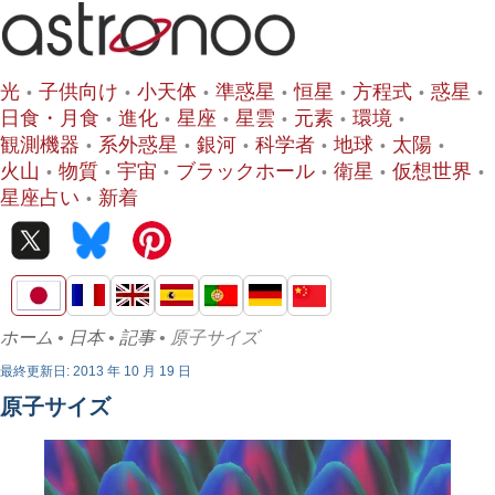
光
子供向け
小天体
準惑星
恒星
方程式
惑星
日食・月食
進化
星座
星雲
元素
環境
観測機器
系外惑星
銀河
科学者
地球
太陽
火山
物質
宇宙
ブラックホール
衛星
仮想世界
星座占い
新着
ホーム
•
日本
•
記事
• 原子サイズ
最終更新日: 2013 年 10 月 19 日
原子サイズ