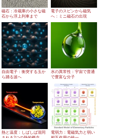
磁石：冷蔵庫の小さな磁
電子のスピンから磁気
石から浮上列車まで
へ：ミニ磁石の出現
自由電子：衝突する玉か
水の異常性：宇宙で普通
ら踊る波へ
で豊富な分子
熱と温度：しばしば混同
電弱力：電磁気力と弱い
される2つの熱的概念
相互作用の統一