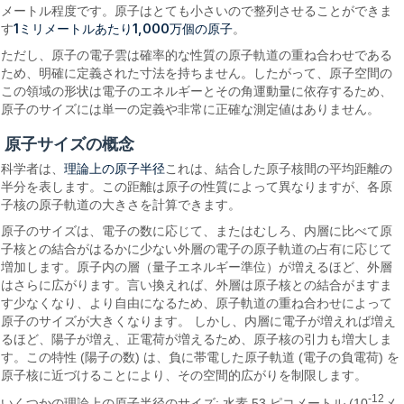
メートル程度です。原子はとても小さいので整列させることができま
1ミリメートルあたり1,000万個の原子
す
。
ただし、原子の電子雲は確率的な性質の原子軌道の重ね合わせである
ため、明確に定義された寸法を持ちません。したがって、原子空間の
この領域の形状は電子のエネルギーとその角運動量に依存するため、
原子のサイズには単一の定義や非常に正確な測定値はありません。
原子サイズの概念
理論上の原子半径
科学者は、
これは、結合した原子核間の平均距離の
半分を表します。この距離は原子の性質によって異なりますが、各原
子核の原子軌道の大きさを計算できます。
原子のサイズは、電子の数に応じて、またはむしろ、内層に比べて原
子核との結合がはるかに少ない外層の電子の原子軌道の占有に応じて
増加します。原子内の層（量子エネルギー準位）が増えるほど、外層
はさらに広がります。言い換えれば、外層は原子核との結合がますま
す少なくなり、より自由になるため、原子軌道の重ね合わせによって
原子のサイズが大きくなります。 しかし、内層に電子が増えれば増え
るほど、陽子が増え、正​​電荷が増えるため、原子核の引力も増大しま
す。この特性 (陽子の数) は、負に帯電した原子軌道 (電子の負電荷) を
原子核に近づけることにより、その空間的広がりを制限します。
-12
いくつかの理論上の原子半径のサイズ: 水素 53 ピコメートル (10
メ