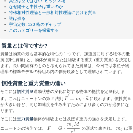
真空は空ではない: ヒッグス場
なぜ陽子と中性子は重いのか
特殊相対性理論と一般相対性理論における質量
謎は残る
宇宙定数: 120 桁のギャップ
このカテゴリーを探索する
質量とは何ですか?
質量は物質の最も基本的な特性の 1 つです。加速度に対する物体の抵
抗 (慣性質量) と、物体が発揮または経験する重力 (重力質量) を決定し
ます。長い間固有のものと考えられてきた質量は、今日では素粒子物
理学の標準モデルの枠組み内の創発現象として理解されています。
慣性質量と重力質量の違い
慣性質量
そこには
運動状態の変化に対する物体の抵抗を定量化しま
⃗
⃗
=
⋅
す。これはニュートンの第 2 法則
F
m
a
に現れます。慣性質量
F
→
=
m
i
⋅
a
→
i
が大きいほど、同じ加速度を生み出すためにより多くの力が必要にな
ります。
重力質量
そこには
物体が経験または及ぼす重力の強さを決定します。
m
M
g
=
⋅
ニュートンの法則では、
F
G
の形式で表され、
m
は重
F
=
G
⋅
m
g
M
r
2
m
g
g
2
r