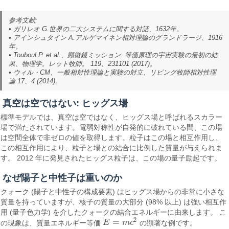
参考文献:
• ガリレオ G.
世界の二大システムに関する対話
、1632年。
• アインシュタイン A.
アルゲマイネン相対理論のグランドラージ
、1916
年。
• Touboul P. et al.、
顕微鏡ミッション: 等価原理の宇宙実験の最初の結
果
、物理学。レット牧師。 119、231101 (2017)。
• ウィル・CM、
一般相対性理論と実験の対立
、リビング牧師相対性理
論 17、4 (2014)。
真空は空ではない: ヒッグス場
標準モデルでは、真空は空ではなく、ヒッグス場と呼ばれるスカラー
場で満たされています。電弱対称性が自発的に破れている間、この場
は空間全体で非ゼロの値を取得します。粒子はこの場と相互作用し、
この相互作用により、粒子と場との結合に比例した質量が与えられま
す。 2012 年に発見されたヒッグス粒子は、この場の量子励起です。
なぜ陽子と中性子は重いのか
クォーク (陽子と中性子の構成要素) はヒッグス場からの非常に小さな
質量を持っていますが、核子の質量の大部分 (98% 以上) は強い相互作
用 (量子色力学) を介したクォークの結合エネルギーに由来します。 こ
2
=
の現象は、質量エネルギー等価
E
m
c
の顕著な例です。
E
=
m
c
2