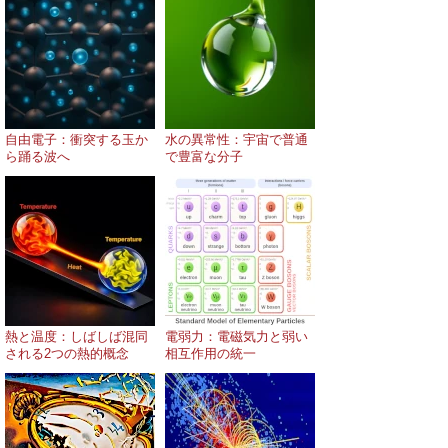
自由電子：衝突する玉か
水の異常性：宇宙で普通
ら踊る波へ
で豊富な分子
熱と温度：しばしば混同
電弱力：電磁気力と弱い
される2つの熱的概念
相互作用の統一