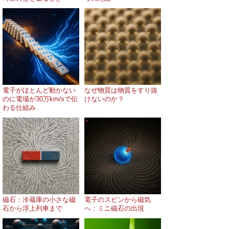
電子がほとんど動かない
なぜ物質は物質をすり抜
のに電場が30万km/sで伝
けないのか？
わる仕組み
磁石：冷蔵庫の小さな磁
電子のスピンから磁気
石から浮上列車まで
へ：ミニ磁石の出現