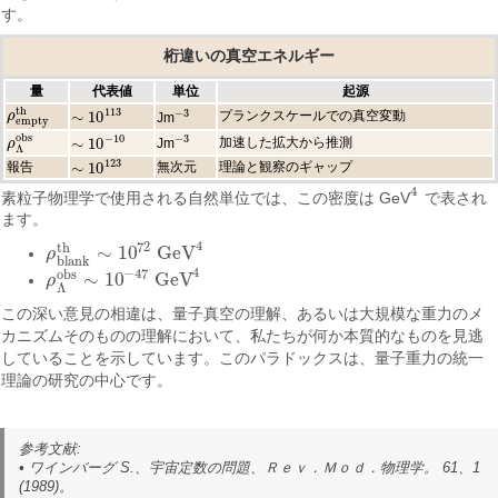
す。
桁違いの真空エネルギー
量
代表値
単位
起源
t
h
113
−
3
∼
10
プランクスケールでの真空変動
ρ
ρ
empty
t
h
Jm
−
3
∼
10
113
empty
o
b
s
−
10
−
3
∼
10
加速した拡大から推測
Jm
ρ
ρ
Λ
o
b
s
−
3
∼
10
−
10
Λ
123
∼
10
報告
無次元
理論と観察のギャップ
∼
10
123
4
素粒子物理学で使用される自然単位では、この密度は GeV
で表され
4
ます。
4
72
t
h
∼
10
GeV
ρ
ρ
blank
t
h
∼
10
72
GeV
4
blank
4
−
47
o
b
s
∼
10
GeV
ρ
ρ
Λ
o
b
s
∼
10
−
47
GeV
4
Λ
この深い意見の相違は、量子真空の理解、あるいは大規模な重力のメ
カニズムそのものの理解において、私たちが何か本質的なものを見逃
していることを示しています。このパラドックスは、量子重力の統一
理論の研究の中心です。
参考文献:
• ワインバーグ S.、
宇宙定数の問題
、Ｒｅｖ．Ｍｏｄ．物理学。 61、1
(1989)。