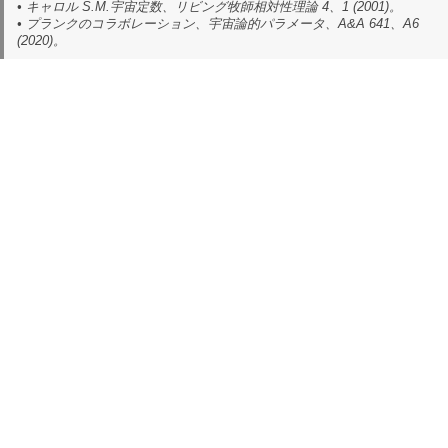
• キャロル S.M.
宇宙定数
、リビング牧師相対性理論 4、1 (2001)。
• プランクのコラボレーション、
宇宙論的パラメータ
、A&A 641、A6
(2020)。