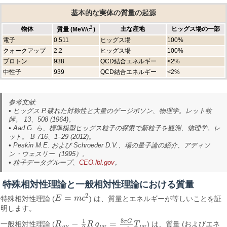
基本的な実体の質量の起源
2
物体
主な産地
ヒッグス場の一部
質量 (MeV/
)
c
c
2
電子
0.511
ヒッグス場
100%
クォークアップ
2.2
ヒッグス場
100%
プロトン
938
QCD結合エネルギー
<2%
中性子
939
QCD結合エネルギー
<2%
参考文献:
• ヒッグス P.
破れた対称性と大量のゲージボソン
、物理学。レット牧
師。 13、508 (1964)。
• Aad G. ら、
標準模型ヒッグス粒子の探索で新粒子を観測
、物理学。レ
ット。 B 716、1–29 (2012)。
• Peskin M.E. および Schroeder D.V.、
場の量子論の紹介
、アディソ
ン・ウェスリー（1995）。
• 粒子データグループ、
CEO.lbl.gov
。
特殊相対性理論と一般相対性理論における質量
2
=
特殊相対性理論 (
E
m
c
) は、質量とエネルギーが等しいことを証
E
=
m
c
2
明します。
8
1
π
G
−
=
一般相対性理論 (
R
R
g
T
) は、質量 (およびエネ
R
μ
ν
−
1
2
R
g
μ
ν
=
8
π
G
c
4
T
μ
ν
μ
ν
μ
ν
μ
ν