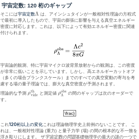
宇宙定数: 120 桁のギャップ
Λ
宇宙定数
そこには
は、アインシュタインが一般相対性理論の方程式
Λ
で最初に導入したもので、宇宙の膨張に影響を与える真空エネルギー
密度に対応します。これは、以下によって有効エネルギー密度に関連
付けられます。
2
Λ
c
o
b
s
=
ρ
ρ
Λ
o
b
s
=
Λ
c
2
8
π
G
Λ
8
π
G
宇宙論的観測、特に宇宙マイクロ波背景放射からの観測は、この密度
が非常に低いことを示しています。しかし、高エネルギーカットオフ
（多くの場合プランクスケール）までのすべての真空変動の寄与を考
慮する場の量子理論では、膨大な真空密度が予測されます。
o
b
s
t
h
理論的な予測
ρ
と測定値
ρ
の間のギャップは次のオーダーで
ρ
vide
t
h
ρ
Λ
o
b
s
vide
Λ
す。
\frac}
\frac}
120桁以上の変化
これ
これは理論物理学史上前例のないことです。 こ
れは、一般相対性理論 (重力) と量子力学 (場) の間の根本的な不一致を
浮き彫りにします。 ザ
宇宙定数の問題
基礎物理学の最大の謎の一つで