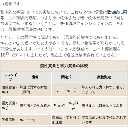
力質量です。
数値的に同
基本的な事実: すべての実験において、これら 2 つの質量は
等
。この実験的観察、つまり重い物体または軽い物体が真空中で同じ
等価原理
加速度で落下するということは、
アインシュタインの。それ
は一般相対性理論の中心です。
ただし、この同等性は仮説であり、理論的必然性ではありません。
m
と
m
の違いがたとえ小さくても、新しい物理学が明らかになる
m
i
m
g
i
g
可能性があります。のようなミッション
顕微鏡
は、この 1 部原理を
15
10
でテストしましたが、現在まで逸脱は検出されていません。
10
15
慣性質量と重力質量の比較
マスタイ
意味
関連式
実験測定
プ
加速に対する耐性
加えられる力（押す、引く）
慣性質量 (
⃗
⃗
=
⋅
F
F
→
=
m
m
i
⋅
a
→
a
)
（動的）
によって
i
m
m
i
i
m
M
重力質量 (
g
=
⋅
重力場との相互作用
重りまたは自由落下による
F
F
=
G
G
⋅
m
g
M
r
2
)
m
m
g
2
r
g
自由落下でも同じ
非常に高い精度で検証されて
=
等価原理
m
m
i
=
m
g
m
i
g
加速度
います