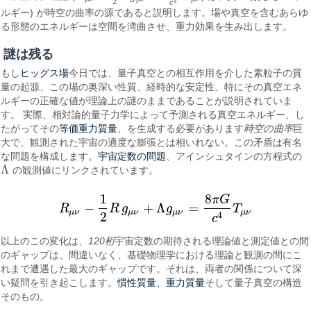
2
4
c
ルギー) が時空の曲率の源であると説明します。場や真空を含むあらゆ
る形態のエネルギーは空間を湾曲させ、重力効果を生み出します。
謎は残る
ヒッグス場
もし
今日では、量子真空との相互作用を介した素粒子の質
量の起源、この場の奥深い性質、経時的な安定性、特にその真空エネ
ルギーの正確な値が理論上の謎のままであることが説明されていま
す。 実際、相対論的量子力学によって予測される真空エネルギー、し
等価重力質量
たがってその
、を生成する必要があります
時空の曲率
巨
大で、観測された宇宙の適度な膨張とは相いれない。この矛盾は有名
宇宙定数の問題
な問題を構成します。
、アインシュタインの方程式の
Λ
の観測値にリンクされています。
Λ
1
8
π
G
−
+
Λ
=
R
R
g
g
T
R
μ
ν
−
1
2
R
g
μ
ν
+
Λ
g
μ
ν
=
8
π
G
c
4
T
μ
ν
μ
ν
μ
ν
μ
ν
μ
ν
2
4
c
以上のこの変化は、
120桁
宇宙定数の期待される理論値と測定値との間
のギャップは、間違いなく、基礎物理学における理論と観測の間にこ
れまで遭遇した最大のギャップです。それは、両者の関係について深
慣性質量、重力質量
い疑問を引き起こします。
そして量子真空の構造
そのもの。