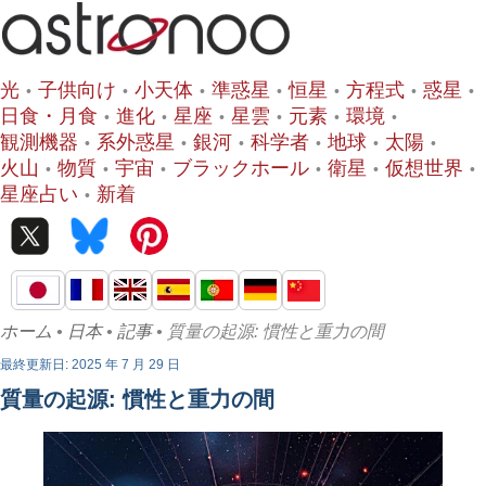
光
子供向け
小天体
準惑星
恒星
方程式
惑星
日食・月食
進化
星座
星雲
元素
環境
観測機器
系外惑星
銀河
科学者
地球
太陽
火山
物質
宇宙
ブラックホール
衛星
仮想世界
星座占い
新着
ホーム
•
日本
•
記事
• 質量の起源: 慣性と重力の間
最終更新日: 2025 年 7 月 29 日
質量の起源: 慣性と重力の間