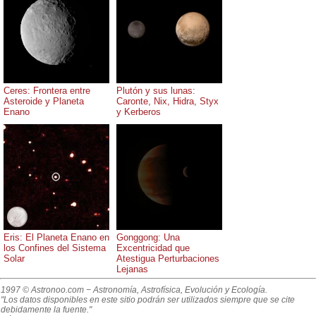
Ceres: Frontera entre
Plutón y sus lunas:
Asteroide y Planeta
Caronte, Nix, Hidra, Styx
Enano
y Kerberos
Eris: El Planeta Enano en
Gonggong: Una
los Confines del Sistema
Excentricidad que
Solar
Atestigua Perturbaciones
Lejanas
1997 © Astronoo.com
− Astronomía, Astrofísica, Evolución y Ecología.
"Los datos disponibles en este sitio podrán ser utilizados siempre que se cite
debidamente la fuente."