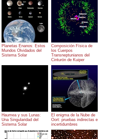
Planetas Enanos: Estos
Composición Física de
Mundos Olvidados del
los Cuerpos
Sistema Solar
Transneptunianos del
Cinturón de Kuiper
Haumea y sus Lunas:
El enigma de la Nube de
Una Singularidad del
Oort: pruebas indirectas e
Sistema Solar
incertidumbres