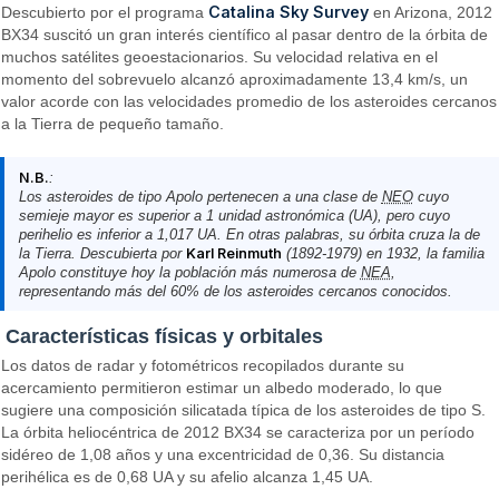
Catalina Sky Survey
Descubierto por el programa
en Arizona, 2012
BX34 suscitó un gran interés científico al pasar dentro de la órbita de
muchos satélites geoestacionarios. Su velocidad relativa en el
momento del sobrevuelo alcanzó aproximadamente 13,4 km/s, un
valor acorde con las velocidades promedio de los asteroides cercanos
a la Tierra de pequeño tamaño.
N.B.
:
Los asteroides de tipo
Apolo
pertenecen a una clase de
NEO
cuyo
semieje mayor es superior a 1 unidad astronómica (UA), pero cuyo
perihelio es inferior a 1,017 UA. En otras palabras, su órbita cruza la de
la Tierra. Descubierta por
Karl Reinmuth
(1892-1979) en 1932, la familia
Apolo
constituye hoy la población más numerosa de
NEA
,
representando más del 60% de los asteroides cercanos conocidos.
Características físicas y orbitales
Los datos de radar y fotométricos recopilados durante su
acercamiento permitieron estimar un albedo moderado, lo que
sugiere una composición silicatada típica de los asteroides de tipo S.
La órbita heliocéntrica de 2012 BX34 se caracteriza por un período
sidéreo de 1,08 años y una excentricidad de 0,36. Su distancia
perihélica es de 0,68 UA y su afelio alcanza 1,45 UA.