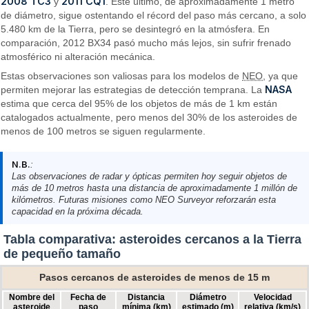
2008 TC3
2011 CQ1
y
. Este último, de aproximadamente 1 metro
de diámetro, sigue ostentando el récord del paso más cercano, a solo
5.480 km de la Tierra, pero se desintegró en la atmósfera. En
comparación, 2012 BX34 pasó mucho más lejos, sin sufrir frenado
atmosférico ni alteración mecánica.
Estas observaciones son valiosas para los modelos de
NEO
, ya que
NASA
permiten mejorar las estrategias de detección temprana. La
estima que cerca del 95% de los objetos de más de 1 km están
catalogados actualmente, pero menos del 30% de los asteroides de
menos de 100 metros se siguen regularmente.
N.B.
:
Las observaciones de radar y ópticas permiten hoy seguir objetos de
más de 10 metros hasta una distancia de aproximadamente 1 millón de
kilómetros. Futuras misiones como
NEO Surveyor
reforzarán esta
capacidad en la próxima década.
Tabla comparativa: asteroides cercanos a la Tierra
de pequeño tamaño
Pasos cercanos de asteroides de menos de 15 m
Nombre del
Fecha de
Distancia
Diámetro
Velocidad
asteroide
paso
mínima (km)
estimado (m)
relativa (km/s)