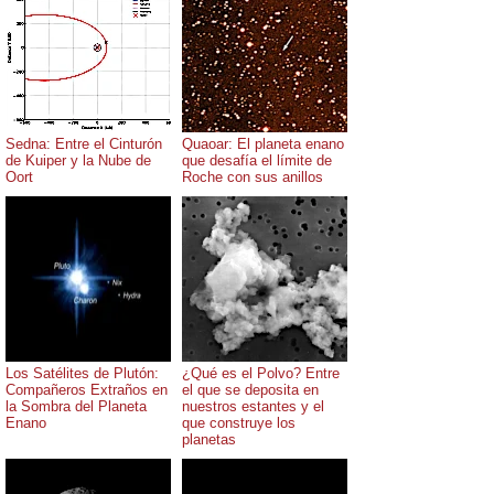
Sedna: Entre el Cinturón
Quaoar: El planeta enano
de Kuiper y la Nube de
que desafía el límite de
Oort
Roche con sus anillos
Los Satélites de Plutón:
¿Qué es el Polvo? Entre
Compañeros Extraños en
el que se deposita en
la Sombra del Planeta
nuestros estantes y el
Enano
que construye los
planetas