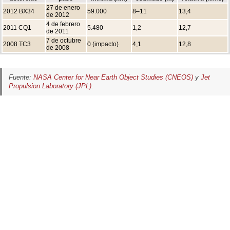
27 de enero
2012 BX34
59.000
8–11
13,4
de 2012
4 de febrero
2011 CQ1
5.480
1,2
12,7
de 2011
7 de octubre
2008 TC3
0 (impacto)
4,1
12,8
de 2008
Fuente:
NASA Center for Near Earth Object Studies (CNEOS)
y
Jet
Propulsion Laboratory (JPL)
.