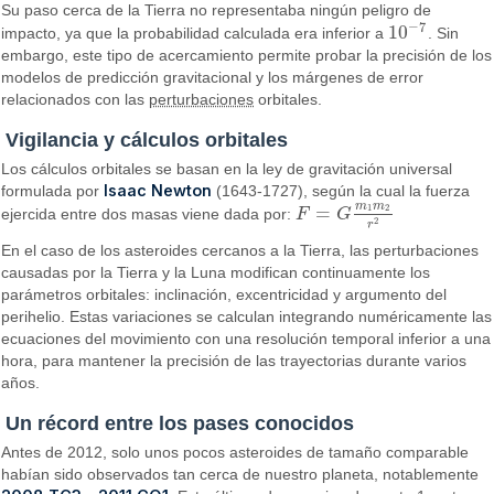
Su paso cerca de la Tierra no representaba ningún peligro de
−
7
10
impacto, ya que la probabilidad calculada era inferior a
. Sin
10
−
7
embargo, este tipo de acercamiento permite probar la precisión de los
modelos de predicción gravitacional y los márgenes de error
relacionados con las
perturbaciones
orbitales.
Vigilancia y cálculos orbitales
Los cálculos orbitales se basan en la ley de gravitación universal
Isaac Newton
formulada por
(1643-1727), según la cual la fuerza
m
m
=
1
2
ejercida entre dos masas viene dada por:
F
G
F
=
G
m
1
m
2
r
2
2
r
En el caso de los asteroides cercanos a la Tierra, las perturbaciones
causadas por la Tierra y la Luna modifican continuamente los
parámetros orbitales: inclinación, excentricidad y argumento del
perihelio. Estas variaciones se calculan integrando numéricamente las
ecuaciones del movimiento con una resolución temporal inferior a una
hora, para mantener la precisión de las trayectorias durante varios
años.
Un récord entre los pases conocidos
Antes de 2012, solo unos pocos asteroides de tamaño comparable
habían sido observados tan cerca de nuestro planeta, notablemente