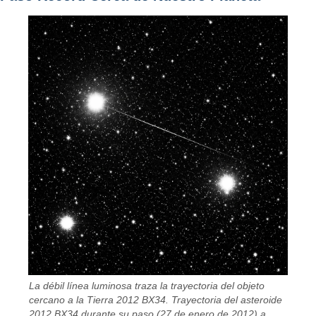
La débil línea luminosa traza la trayectoria del objeto
cercano a la Tierra 2012 BX34. Trayectoria del asteroide
2012 BX34 durante su paso (27 de enero de 2012) a