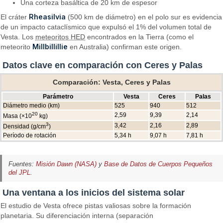
Una corteza basáltica de 20 km de espesor
Rheasilvia
El cráter
(500 km de diámetro) en el polo sur es evidencia
de un impacto cataclísmico que expulsó el 1% del volumen total de
Vesta. Los
meteoritos HED
encontrados en la Tierra (como el
Millbillillie
meteorito
en Australia) confirman este origen.
Datos clave en comparación con Ceres y Palas
Comparación: Vesta, Ceres y Palas
Parámetro
Vesta
Ceres
Palas
Diámetro medio (km)
525
940
512
20
2,59
9,39
2,14
Masa (×10
kg)
3
3,42
2,16
2,89
Densidad (g/cm
)
Período de rotación
5,34 h
9,07 h
7,81 h
Fuentes:
Misión Dawn (NASA)
y
Base de Datos de Cuerpos Pequeños
del JPL
.
Una ventana a los inicios del sistema solar
El estudio de Vesta ofrece pistas valiosas sobre la formación
planetaria. Su diferenciación interna (separación