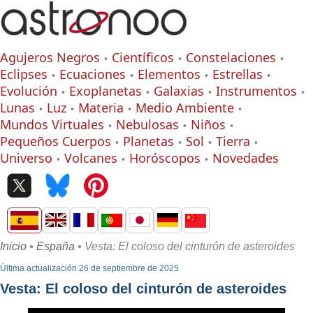
Agujeros Negros
Científicos
Constelaciones
Eclipses
Ecuaciones
Elementos
Estrellas
Evolución
Exoplanetas
Galaxias
Instrumentos
Lunas
Luz
Materia
Medio Ambiente
Mundos Virtuales
Nebulosas
Niños
Pequeños Cuerpos
Planetas
Sol
Tierra
Universo
Volcanes
Horóscopos
Novedades
Inicio
•
España
• Vesta: El coloso del cinturón de asteroides
Última actualización 26 de septiembre de 2025
Vesta: El coloso del cinturón de asteroides