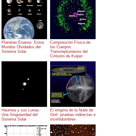
Planetas Enanos: Estos
Composición Física de
Mundos Olvidados del
los Cuerpos
Sistema Solar
Transneptunianos del
Cinturón de Kuiper
Haumea y sus Lunas:
El enigma de la Nube de
Una Singularidad del
Oort: pruebas indirectas e
Sistema Solar
incertidumbres