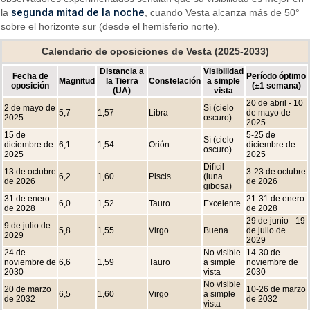
segunda mitad de la noche
la
, cuando Vesta alcanza más de 50°
sobre el horizonte sur (desde el hemisferio norte).
Calendario de oposiciones de Vesta (2025-2033)
Distancia a
Visibilidad
Fecha de
Período óptimo
Magnitud
la Tierra
Constelación
a simple
oposición
(±1 semana)
(UA)
vista
20 de abril - 10
2 de mayo de
Sí (cielo
5,7
1,57
Libra
de mayo de
2025
oscuro)
2025
15 de
5-25 de
Sí (cielo
diciembre de
6,1
1,54
Orión
diciembre de
oscuro)
2025
2025
Difícil
13 de octubre
3-23 de octubre
6,2
1,60
Piscis
(luna
de 2026
de 2026
gibosa)
31 de enero
21-31 de enero
6,0
1,52
Tauro
Excelente
de 2028
de 2028
29 de junio - 19
9 de julio de
5,8
1,55
Virgo
Buena
de julio de
2029
2029
24 de
No visible
14-30 de
noviembre de
6,6
1,59
Tauro
a simple
noviembre de
2030
vista
2030
No visible
20 de marzo
10-26 de marzo
6,5
1,60
Virgo
a simple
de 2032
de 2032
vista