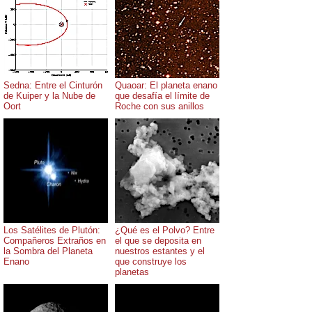
Sedna: Entre el Cinturón
Quaoar: El planeta enano
de Kuiper y la Nube de
que desafía el límite de
Oort
Roche con sus anillos
Los Satélites de Plutón:
¿Qué es el Polvo? Entre
Compañeros Extraños en
el que se deposita en
la Sombra del Planeta
nuestros estantes y el
Enano
que construye los
planetas