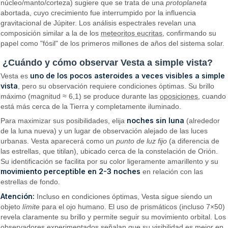
núcleo/manto/corteza) sugiere que se trata de una
protoplaneta
abortada, cuyo crecimiento fue interrumpido por la influencia
gravitacional de Júpiter. Los análisis espectrales revelan una
composición similar a la de los
meteoritos eucritas
, confirmando su
papel como "fósil" de los primeros millones de años del sistema solar.
¿Cuándo y cómo observar Vesta a simple vista?
uno de los pocos asteroides a veces visibles a simple
Vesta es
vista
, pero su observación requiere condiciones óptimas. Su brillo
máximo (magnitud ≈ 6,1) se produce durante las
oposiciones
, cuando
está más cerca de la Tierra y completamente iluminado.
noches sin luna
Para maximizar sus posibilidades, elija
(alrededor
de la luna nueva) y un lugar de observación alejado de las luces
urbanas. Vesta aparecerá como un
punto de luz fijo
(a diferencia de
las estrellas, que titilan), ubicado cerca de la constelación de Orión.
Su identificación se facilita por su color ligeramente amarillento y su
movimiento perceptible en 2-3 noches
en relación con las
estrellas de fondo.
Atención:
Incluso en condiciones óptimas, Vesta sigue siendo un
objeto
límite
para el ojo humano. El uso de prismáticos (incluso 7×50)
revela claramente su brillo y permite seguir su movimiento orbital. Los
observadores experimentados señalan que su visibilidad es mejor en