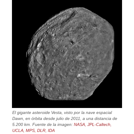
El gigante asteroide Vesta, visto por la nave espacial
Dawn, en órbita desde julio de 2011, a una distancia de
5.200 km. Fuente de la imagen:
NASA, JPL-Caltech,
UCLA, MPS, DLR, IDA