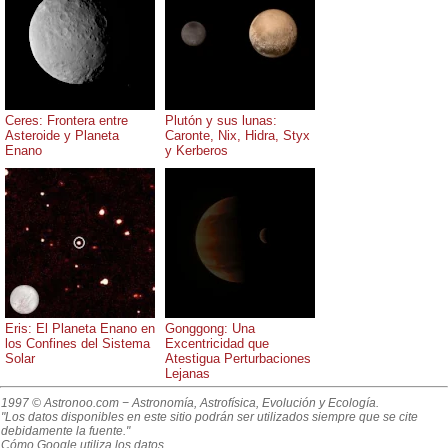
Ceres: Frontera entre
Plutón y sus lunas:
Asteroide y Planeta
Caronte, Nix, Hidra, Styx
Enano
y Kerberos
Eris: El Planeta Enano en
Gonggong: Una
los Confines del Sistema
Excentricidad que
Solar
Atestigua Perturbaciones
Lejanas
1997 © Astronoo.com
− Astronomía, Astrofísica, Evolución y Ecología.
"Los datos disponibles en este sitio podrán ser utilizados siempre que se cite
debidamente la fuente."
Cómo Google utiliza los datos