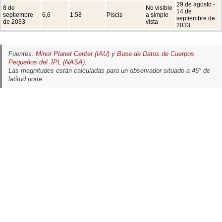
29 de agosto -
8 de
No visible
14 de
septiembre
6,6
1,58
Piscis
a simple
septiembre de
de 2033
vista
2033
Fuentes:
Minor Planet Center (IAU)
y
Base de Datos de Cuerpos
Pequeños del JPL (NASA)
.
Las magnitudes están calculadas para un observador situado a 45° de
latitud norte.