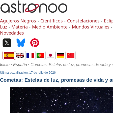
Agujeros Negros
Científicos
Constelaciones
Ecli
Luz
Materia
Medio Ambiente
Mundos Virtuales
Novedades
Inicio
•
España
• Cometas: Estelas de luz, promesas de vida 
Última actualización: 17 de julio de 2026
Cometas: Estelas de luz, promesas de vida y