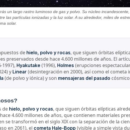
ás un largo rastro luminoso de gas y polvo. Su núcleo incandescente, d
tre las partículas ionizadas y la luz solar. A su alrededor, miles de es
ema solar.
ompuestos de
, que siguen órbitas elípti
hielo, polvo y rocas
ales preservados desde hace 4.600 millones de años. El art
6-1997),
(1996),
(erupciones espectacula
Hyakutake
Holmes
024) y
(desintegración en 2000), así como el cometa 
Linear
(de polvo y iónica) y son
cósmico
la
mensajeras del pasado
mosos?
s de
, que siguen órbitas elípticas alre
hielo, polvo y rocas
, hace 4.600 millones de años, que contienen materiales p
e transformó en el siglo XIX con la separación de la cienci
so en 2061), el
(visible a simple vista 
cometa Hale-Bopp