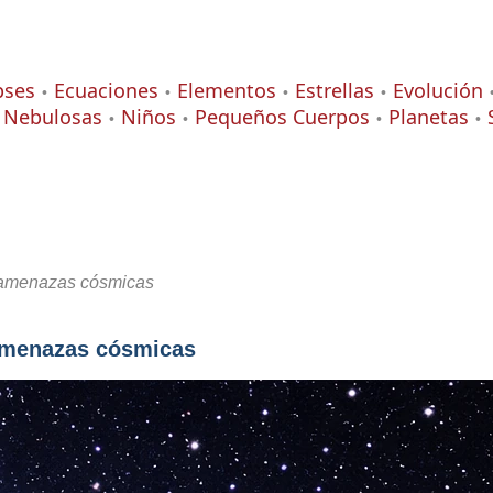
pses
Ecuaciones
Elementos
Estrellas
Evolución
Nebulosas
Niños
Pequeños Cuerpos
Planetas
y amenazas cósmicas
 amenazas cósmicas