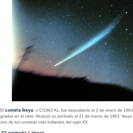
cometa Ikeya
El
, o C/1963 A1, fue descubierto el 2 de enero de 196
grados en el cielo. Alcanzó su perihelio el 21 de marzo de 1963. Ikeya
uno de los cometas más brillantes del siglo XX.
El cometa Linear