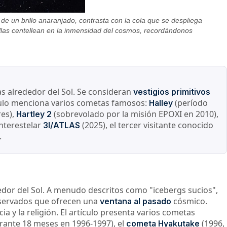
e un brillo anaranjado, contrasta con la cola que se despliega
trellas centellean en la inmensidad del cosmos, recordándonos
cas alrededor del Sol. Se consideran
vestigios primitivos
ículo menciona varios cometas famosos:
(período
Halley
res),
(sobrevolado por la misión EPOXI en 2010),
Hartley 2
interestelar
(2025), el tercer visitante conocido
3I/ATLAS
.
dedor del Sol. A menudo descritos como "icebergs sucios",
reservados que ofrecen una
cósmico.
ventana al pasado
a y la religión. El artículo presenta varios cometas
durante 18 meses en 1996-1997), el
(1996,
cometa Hyakutake