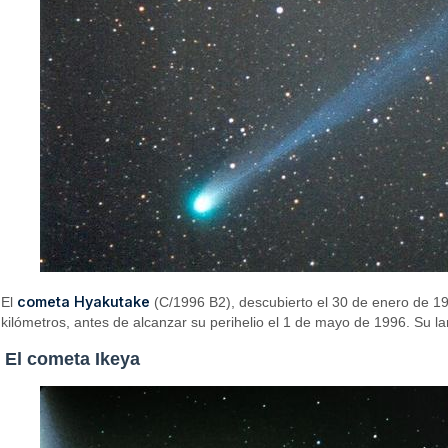
cometa Hyakutake
El
(C/1996 B2), descubierto el 30 de enero de 19
kilómetros, antes de alcanzar su perihelio el 1 de mayo de 1996. Su larg
El cometa Ikeya