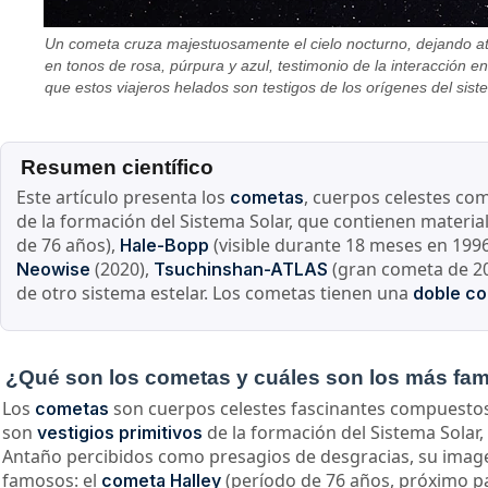
Un cometa cruza majestuosamente el cielo nocturno, dejando atr
en tonos de rosa, púrpura y azul, testimonio de la interacción en
que estos viajeros helados son testigos de los orígenes del sist
Resumen científico
Este artículo presenta los
, cuerpos celestes c
cometas
de la formación del Sistema Solar, que contienen materi
de 76 años),
(visible durante 18 meses en 199
Hale-Bopp
(2020),
(gran cometa de 2
Neowise
Tsuchinshan-ATLAS
de otro sistema estelar. Los cometas tienen una
doble co
¿Qué son los cometas y cuáles son los más fa
Los
son cuerpos celestes fascinantes compuesto
cometas
son
de la formación del Sistema Solar
vestigios primitivos
Antaño percibidos como presagios de desgracias, su imagen s
famosos: el
(período de 76 años, próximo pa
cometa Halley