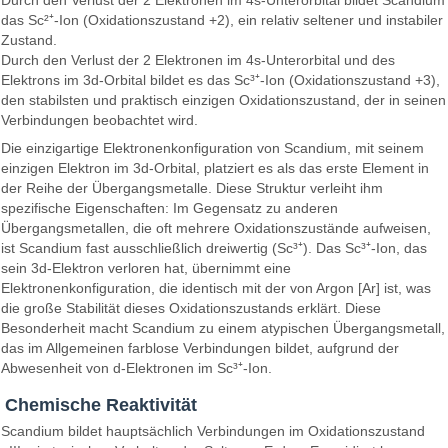
das Sc²⁺-Ion (Oxidationszustand +2), ein relativ seltener und instabiler
Zustand.
Durch den Verlust der 2 Elektronen im 4s-Unterorbital und des
Elektrons im 3d-Orbital bildet es das Sc³⁺-Ion (Oxidationszustand +3),
den stabilsten und praktisch einzigen Oxidationszustand, der in seinen
Verbindungen beobachtet wird.
Die einzigartige Elektronenkonfiguration von Scandium, mit seinem
einzigen Elektron im 3d-Orbital, platziert es als das erste Element in
der Reihe der Übergangsmetalle. Diese Struktur verleiht ihm
spezifische Eigenschaften: Im Gegensatz zu anderen
Übergangsmetallen, die oft mehrere Oxidationszustände aufweisen,
ist Scandium fast ausschließlich dreiwertig (Sc³⁺). Das Sc³⁺-Ion, das
sein 3d-Elektron verloren hat, übernimmt eine
Elektronenkonfiguration, die identisch mit der von Argon [Ar] ist, was
die große Stabilität dieses Oxidationszustands erklärt. Diese
Besonderheit macht Scandium zu einem atypischen Übergangsmetall,
das im Allgemeinen farblose Verbindungen bildet, aufgrund der
Abwesenheit von d-Elektronen im Sc³⁺-Ion.
Chemische Reaktivität
Scandium bildet hauptsächlich Verbindungen im Oxidationszustand