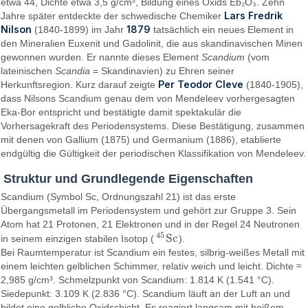
etwa 44, Dichte etwa 3,5 g/cm³, Bildung eines Oxids Eb₂O₃. Zehn
Lars Fredrik
Jahre später entdeckte der schwedische Chemiker
Nilson
1879
(1840-1899) im Jahr
tatsächlich ein neues Element in
den Mineralien Euxenit und Gadolinit, die aus skandinavischen Minen
gewonnen wurden. Er nannte dieses Element
Scandium
(vom
lateinischen
Scandia
= Skandinavien) zu Ehren seiner
Per Teodor Cleve
Herkunftsregion. Kurz darauf zeigte
(1840-1905),
dass Nilsons Scandium genau dem von Mendeleev vorhergesagten
Eka-Bor entspricht und bestätigte damit spektakulär die
Vorhersagekraft des Periodensystems. Diese Bestätigung, zusammen
mit denen von Gallium (1875) und Germanium (1886), etablierte
endgültig die Gültigkeit der periodischen Klassifikation von Mendeleev.
Struktur und Grundlegende Eigenschaften
Scandium (Symbol Sc, Ordnungszahl 21) ist das erste
Übergangsmetall im Periodensystem und gehört zur Gruppe 3. Sein
Atom hat 21 Protonen, 21 Elektronen und in der Regel 24 Neutronen
45
S
c
in seinem einzigen stabilen Isotop (
).
45
S
c
Bei Raumtemperatur ist Scandium ein festes, silbrig-weißes Metall mit
einem leichten gelblichen Schimmer, relativ weich und leicht. Dichte ≈
2,985 g/cm³. Schmelzpunkt von Scandium: 1.814 K (1.541 °C).
Siedepunkt: 3.109 K (2.836 °C). Scandium läuft an der Luft an und
bildet eine gelbliche Oxidschicht. Es reagiert langsam mit heißem