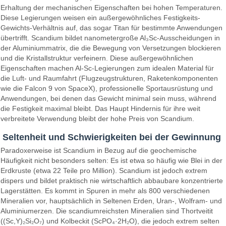
Erhaltung der mechanischen Eigenschaften bei hohen Temperaturen.
Diese Legierungen weisen ein außergewöhnliches Festigkeits-
Gewichts-Verhältnis auf, das sogar Titan für bestimmte Anwendungen
übertrifft. Scandium bildet nanometergroße Al₃Sc-Ausscheidungen in
der Aluminiummatrix, die die Bewegung von Versetzungen blockieren
und die Kristallstruktur verfeinern. Diese außergewöhnlichen
Eigenschaften machen Al-Sc-Legierungen zum idealen Material für
die Luft- und Raumfahrt (Flugzeugstrukturen, Raketenkomponenten
wie die Falcon 9 von SpaceX), professionelle Sportausrüstung und
Anwendungen, bei denen das Gewicht minimal sein muss, während
die Festigkeit maximal bleibt. Das Haupt Hindernis für ihre weit
verbreitete Verwendung bleibt der hohe Preis von Scandium.
Seltenheit und Schwierigkeiten bei der Gewinnung
Paradoxerweise ist Scandium in Bezug auf die geochemische
Häufigkeit nicht besonders selten: Es ist etwa so häufig wie Blei in der
Erdkruste (etwa 22 Teile pro Million). Scandium ist jedoch extrem
dispers und bildet praktisch nie wirtschaftlich abbaubare konzentrierte
Lagerstätten. Es kommt in Spuren in mehr als 800 verschiedenen
Mineralien vor, hauptsächlich in Seltenen Erden, Uran-, Wolfram- und
Aluminiumerzen. Die scandiumreichsten Mineralien sind Thortveitit
((Sc,Y)₂Si₂O₇) und Kolbeckit (ScPO₄·2H₂O), die jedoch extrem selten