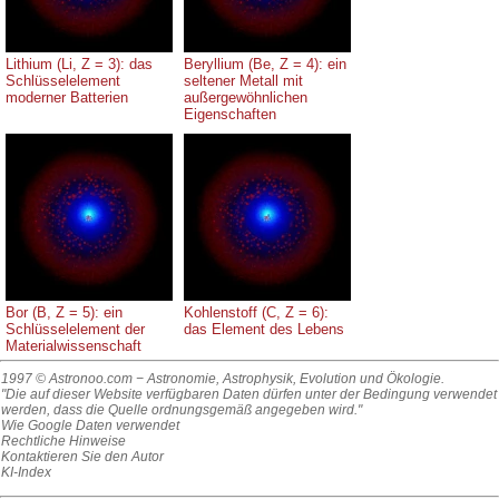
Lithium (Li, Z = 3): das
Beryllium (Be, Z = 4): ein
Schlüsselelement
seltener Metall mit
moderner Batterien
außergewöhnlichen
Eigenschaften
Bor (B, Z = 5): ein
Kohlenstoff (C, Z = 6):
Schlüsselelement der
das Element des Lebens
Materialwissenschaft
1997 © Astronoo.com
− Astronomie, Astrophysik, Evolution und Ökologie.
"Die auf dieser Website verfügbaren Daten dürfen unter der Bedingung verwendet
werden, dass die Quelle ordnungsgemäß angegeben wird."
Wie Google Daten verwendet
Rechtliche Hinweise
Kontaktieren Sie den Autor
KI-Index