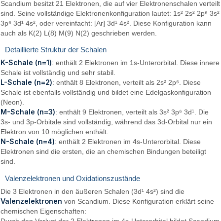
Scandium besitzt 21 Elektronen, die auf vier Elektronenschalen verteilt
sind. Seine vollständige Elektronenkonfiguration lautet: 1s² 2s² 2p⁶ 3s²
3p⁶ 3d¹ 4s², oder vereinfacht: [Ar] 3d¹ 4s². Diese Konfiguration kann
auch als K(2) L(8) M(9) N(2) geschrieben werden.
Detaillierte Struktur der Schalen
K-Schale (n=1)
: enthält 2 Elektronen im 1s-Unterorbital. Diese innere
Schale ist vollständig und sehr stabil.
L-Schale (n=2)
: enthält 8 Elektronen, verteilt als 2s² 2p⁶. Diese
Schale ist ebenfalls vollständig und bildet eine Edelgaskonfiguration
(Neon).
M-Schale (n=3)
: enthält 9 Elektronen, verteilt als 3s² 3p⁶ 3d¹. Die
3s- und 3p-Orbitale sind vollständig, während das 3d-Orbital nur ein
Elektron von 10 möglichen enthält.
N-Schale (n=4)
: enthält 2 Elektronen im 4s-Unterorbital. Diese
Elektronen sind die ersten, die an chemischen Bindungen beteiligt
sind.
Valenzelektronen und Oxidationszustände
Die 3 Elektronen in den äußeren Schalen (3d¹ 4s²) sind die
Valenzelektronen
von Scandium. Diese Konfiguration erklärt seine
chemischen Eigenschaften:
Durch den Verlust der 2 Elektronen im 4s-Unterorbital bildet Scandium