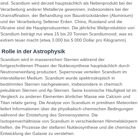
sind. Scandium wird derzeit hauptsächlich als Nebenprodukt bei der
Verarbeitung anderer Metallerze gewonnen, insbesondere bei der
Uranraffination, der Behandlung von Bauxitrückständen (Aluminium)
und der Verarbeitung Seltener Erden. China, Russland und die
Ukraine sind die Hauptproduzenten. Die jährliche Weltproduktion von
Scandium beträgt nur etwa 15 bis 20 Tonnen Scandiumoxid, was es
extrem teuer macht (etwa 3.000 bis 5.000 Dollar pro Kilogramm).
Rolle in der Astrophysik
Scandium wird in massereichen Sternen während der
fortgeschrittenen Phasen der Nukleosynthese hauptsächlich durch
Neutroneneinfang produziert. Supernovae verteilen Scandium im
interstellaren Medium. Scandium wurde spektroskopisch in
bestimmten Sternen nachgewiesen, insbesondere in chemisch
pekuliären Sternen und Ap-Sternen. Seine kosmische Häufigkeit ist im
Vergleich zu anderen Elementen ähnlicher Masse wie Calcium und
Titan relativ gering. Die Analyse von Scandium in primitiven Meteoriten
liefert Informationen über die physikalisch-chemischen Bedingungen
während der Entstehung des Sonnensystems. Die
Isotopenverhältnisse von Scandium in verschiedenen Himmelskörpern
helfen, die Prozesse der stellaren Nukleosynthese und die chemische
Entwicklung der Galaxie zu verstehen.