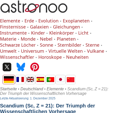
Elemente
Erde
Evolution
Exoplaneten
Finsternisse
Galaxien
Gleichungen
Instrumente
Kinder
Kleinkörper
Licht
Materie
Monde
Nebel
Planeten
Schwarze Löcher
Sonne
Sternbilder
Sterne
Umwelt
Universum
Virtuelle Welten
Vulkane
Wissenschaftler
Horoskope
Neuheiten
Startseite
•
Deutschland
•
Elemente
• Scandium (Sc, Z = 21):
Der Triumph der Wissenschaftlichen Vorhersage
Letzte Aktualisierung: 1. Dezember 2025
Scandium (Sc, Z = 21): Der Triumph der
Wissenschaftlichen Vorhersage