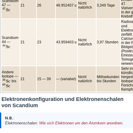
Scandium-
Nicht
47.
47 —
21
26
46.952407 u
3,349 Tage
natürlich
Vielve
47
S
c
47
S
c
in der 
Krebsth
Radioak
und
Elektr
zerfällt
Scandium-
Calciu
Nicht
44 —
21
23
43.959403 u
3,97 Stunden
in der 
natürlich
44
S
c
Bildge
44
S
c
(Positr
Emissi
Tomogr
verwen
Sehr in
Andere
künstli
Isotope —
Nicht
Millisekunden
hergest
21
15 — 39
— (variabel)
36
S
c
natürlich
bis Stunden
Isotope
bis
36
S
c
60
Forsch
S
c
60
S
c
Kernph
Elektronenkonfiguration und Elektronenschalen
von Scandium
N.B.
:
Elektronenschalen:
Wie sich Elektronen um den Atomkern anordnen
.