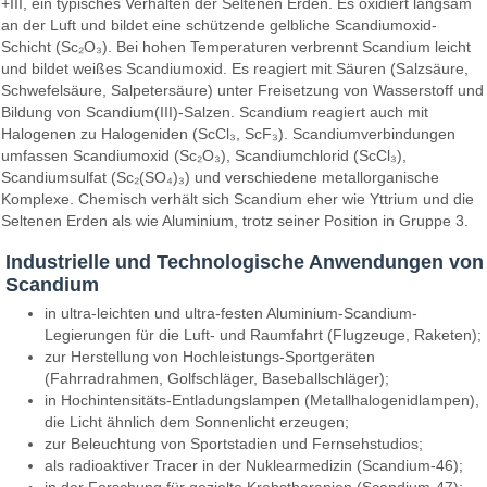
+III, ein typisches Verhalten der Seltenen Erden. Es oxidiert langsam
an der Luft und bildet eine schützende gelbliche Scandiumoxid-
Schicht (Sc₂O₃). Bei hohen Temperaturen verbrennt Scandium leicht
und bildet weißes Scandiumoxid. Es reagiert mit Säuren (Salzsäure,
Schwefelsäure, Salpetersäure) unter Freisetzung von Wasserstoff und
Bildung von Scandium(III)-Salzen. Scandium reagiert auch mit
Halogenen zu Halogeniden (ScCl₃, ScF₃). Scandiumverbindungen
umfassen Scandiumoxid (Sc₂O₃), Scandiumchlorid (ScCl₃),
Scandiumsulfat (Sc₂(SO₄)₃) und verschiedene metallorganische
Komplexe. Chemisch verhält sich Scandium eher wie Yttrium und die
Seltenen Erden als wie Aluminium, trotz seiner Position in Gruppe 3.
Industrielle und Technologische Anwendungen von
Scandium
in ultra-leichten und ultra-festen Aluminium-Scandium-
Legierungen für die Luft- und Raumfahrt (Flugzeuge, Raketen);
zur Herstellung von Hochleistungs-Sportgeräten
(Fahrradrahmen, Golfschläger, Baseballschläger);
in Hochintensitäts-Entladungslampen (Metallhalogenidlampen),
die Licht ähnlich dem Sonnenlicht erzeugen;
zur Beleuchtung von Sportstadien und Fernsehstudios;
als radioaktiver Tracer in der Nuklearmedizin (Scandium-46);
in der Forschung für gezielte Krebstherapien (Scandium-47);