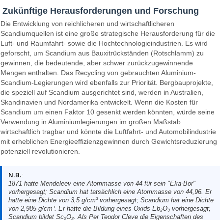
Zukünftige Herausforderungen und Forschung
Die Entwicklung von reichlicheren und wirtschaftlicheren
Scandiumquellen ist eine große strategische Herausforderung für die
Luft- und Raumfahrt- sowie die Hochtechnologieindustrien. Es wird
geforscht, um Scandium aus Bauxitrückständen (Rotschlamm) zu
gewinnen, die bedeutende, aber schwer zurückzugewinnende
Mengen enthalten. Das Recycling von gebrauchten Aluminium-
Scandium-Legierungen wird ebenfalls zur Priorität. Bergbauprojekte,
die speziell auf Scandium ausgerichtet sind, werden in Australien,
Skandinavien und Nordamerika entwickelt. Wenn die Kosten für
Scandium um einen Faktor 10 gesenkt werden könnten, würde seine
Verwendung in Aluminiumlegierungen im großen Maßstab
wirtschaftlich tragbar und könnte die Luftfahrt- und Automobilindustrie
mit erheblichen Energieeffizienzgewinnen durch Gewichtsreduzierung
potenziell revolutionieren.
N.B.
:
1871 hatte Mendeleev eine Atommasse von 44 für sein "Eka-Bor"
vorhergesagt; Scandium hat tatsächlich eine Atommasse von 44,96. Er
hatte eine Dichte von 3,5 g/cm³ vorhergesagt; Scandium hat eine Dichte
von 2,985 g/cm³. Er hatte die Bildung eines Oxids Eb₂O₃ vorhergesagt;
Scandium bildet Sc₂O₃. Als Per Teodor Cleve die Eigenschaften des