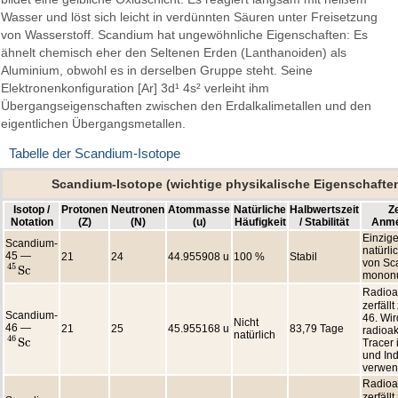
Wasser und löst sich leicht in verdünnten Säuren unter Freisetzung
von Wasserstoff. Scandium hat ungewöhnliche Eigenschaften: Es
ähnelt chemisch eher den Seltenen Erden (Lanthanoiden) als
Aluminium, obwohl es in derselben Gruppe steht. Seine
Elektronenkonfiguration [Ar] 3d¹ 4s² verleiht ihm
Übergangseigenschaften zwischen den Erdalkalimetallen und den
eigentlichen Übergangsmetallen.
Tabelle der Scandium-Isotope
Scandium-Isotope (wichtige physikalische Eigenschafte
Isotop /
Protonen
Neutronen
Atommasse
Natürliche
Halbwertszeit
Ze
Notation
(Z)
(N)
(u)
Häufigkeit
/ Stabilität
Anme
Einzig
Scandium-
natürli
45 —
21
24
44.955908 u
100 %
Stabil
von Sc
45
S
c
45
S
c
mononu
Radioak
zerfällt
Scandium-
46. Wir
Nicht
46 —
21
25
45.955168 u
83,79 Tage
radioak
natürlich
46
S
c
Tracer 
46
S
c
und Ind
verwen
Radioak
zerfällt