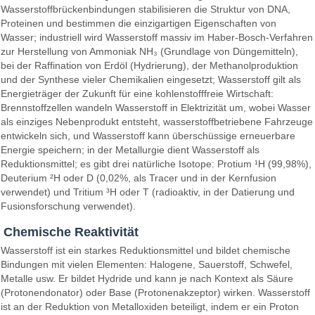
Wasserstoffbrückenbindungen stabilisieren die Struktur von DNA,
Proteinen und bestimmen die einzigartigen Eigenschaften von
Wasser; industriell wird Wasserstoff massiv im Haber-Bosch-Verfahren
zur Herstellung von Ammoniak NH₃ (Grundlage von Düngemitteln),
bei der Raffination von Erdöl (Hydrierung), der Methanolproduktion
und der Synthese vieler Chemikalien eingesetzt; Wasserstoff gilt als
Energieträger der Zukunft für eine kohlenstofffreie Wirtschaft:
Brennstoffzellen wandeln Wasserstoff in Elektrizität um, wobei Wasser
als einziges Nebenprodukt entsteht, wasserstoffbetriebene Fahrzeuge
entwickeln sich, und Wasserstoff kann überschüssige erneuerbare
Energie speichern; in der Metallurgie dient Wasserstoff als
Reduktionsmittel; es gibt drei natürliche Isotope: Protium ¹H (99,98%),
Deuterium ²H oder D (0,02%, als Tracer und in der Kernfusion
verwendet) und Tritium ³H oder T (radioaktiv, in der Datierung und
Fusionsforschung verwendet).
Chemische Reaktivität
Wasserstoff ist ein starkes Reduktionsmittel und bildet chemische
Bindungen mit vielen Elementen: Halogene, Sauerstoff, Schwefel,
Metalle usw. Er bildet Hydride und kann je nach Kontext als Säure
(Protonendonator) oder Base (Protonenakzeptor) wirken. Wasserstoff
ist an der Reduktion von Metalloxiden beteiligt, indem er ein Proton