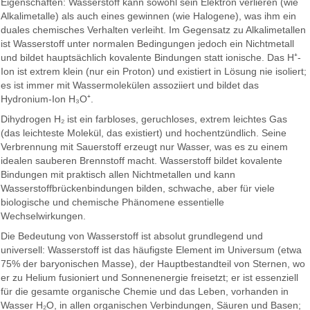
Eigenschaften: Wasserstoff kann sowohl sein Elektron verlieren (wie
Alkalimetalle) als auch eines gewinnen (wie Halogene), was ihm ein
duales chemisches Verhalten verleiht. Im Gegensatz zu Alkalimetallen
ist Wasserstoff unter normalen Bedingungen jedoch ein Nichtmetall
und bildet hauptsächlich kovalente Bindungen statt ionische. Das H⁺-
Ion ist extrem klein (nur ein Proton) und existiert in Lösung nie isoliert;
es ist immer mit Wassermolekülen assoziiert und bildet das
Hydronium-Ion H₃O⁺.
Dihydrogen H₂ ist ein farbloses, geruchloses, extrem leichtes Gas
(das leichteste Molekül, das existiert) und hochentzündlich. Seine
Verbrennung mit Sauerstoff erzeugt nur Wasser, was es zu einem
idealen sauberen Brennstoff macht. Wasserstoff bildet kovalente
Bindungen mit praktisch allen Nichtmetallen und kann
Wasserstoffbrückenbindungen bilden, schwache, aber für viele
biologische und chemische Phänomene essentielle
Wechselwirkungen.
Die Bedeutung von Wasserstoff ist absolut grundlegend und
universell: Wasserstoff ist das häufigste Element im Universum (etwa
75% der baryonischen Masse), der Hauptbestandteil von Sternen, wo
er zu Helium fusioniert und Sonnenenergie freisetzt; er ist essenziell
für die gesamte organische Chemie und das Leben, vorhanden in
Wasser H₂O, in allen organischen Verbindungen, Säuren und Basen;