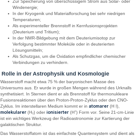
Zur Speicherung von überschüssigem Strom aus Solar- oder
Windenergie;
In der Kryogenik und Materialforschung bei sehr niedrigen
Temperaturen;
Als experimenteller Brennstoff in Kernfusionsprojekten
(Deuterium und Tritium);
In der NMR-Bildgebung mit dem Deuteriumisotop zur
Verfolgung bestimmter Moleküle oder in deuterierten
Lösungsmitteln;
Als Schutzgas, um die Oxidation empfindlicher chemischer
Verbindungen zu verhindern.
Rolle in der Astrophysik und Kosmologie
Wasserstoff macht etwa 75 % der baryonischen Masse des
Universums aus. Er wurde in großen Mengen während des Urknalls
synthetisiert. In Sternen dient er als Brennstoff für thermonukleare
Fusionsreaktionen über den Proton-Proton-Zyklus oder den CNO-
atomarer
Zyklus. Im interstellaren Medium kommt er in
(H I),
molekularer
ionisierter
(H₂) oder
(H⁺) Form vor. Seine 21-cm-Linie
ist ein wichtiges Werkzeug der Radioastronomie zur Kartierung der
galaktischen Struktur.
Das Wasserstoffatom ist das einfachste Quantensystem und dient als