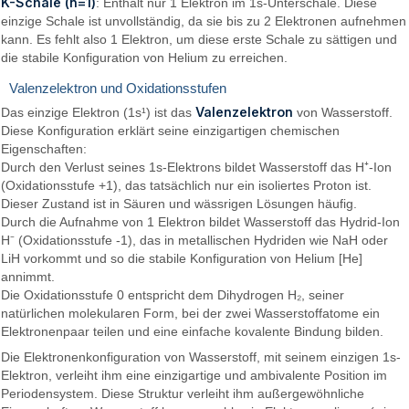
K-Schale (n=1)
: Enthält nur 1 Elektron im 1s-Unterschale. Diese
einzige Schale ist unvollständig, da sie bis zu 2 Elektronen aufnehmen
kann. Es fehlt also 1 Elektron, um diese erste Schale zu sättigen und
die stabile Konfiguration von Helium zu erreichen.
Valenzelektron und Oxidationsstufen
Valenzelektron
Das einzige Elektron (1s¹) ist das
von Wasserstoff.
Diese Konfiguration erklärt seine einzigartigen chemischen
Eigenschaften:
Durch den Verlust seines 1s-Elektrons bildet Wasserstoff das H⁺-Ion
(Oxidationsstufe +1), das tatsächlich nur ein isoliertes Proton ist.
Dieser Zustand ist in Säuren und wässrigen Lösungen häufig.
Durch die Aufnahme von 1 Elektron bildet Wasserstoff das Hydrid-Ion
H⁻ (Oxidationsstufe -1), das in metallischen Hydriden wie NaH oder
LiH vorkommt und so die stabile Konfiguration von Helium [He]
annimmt.
Die Oxidationsstufe 0 entspricht dem Dihydrogen H₂, seiner
natürlichen molekularen Form, bei der zwei Wasserstoffatome ein
Elektronenpaar teilen und eine einfache kovalente Bindung bilden.
Die Elektronenkonfiguration von Wasserstoff, mit seinem einzigen 1s-
Elektron, verleiht ihm eine einzigartige und ambivalente Position im
Periodensystem. Diese Struktur verleiht ihm außergewöhnliche