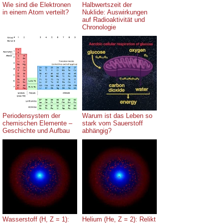
Wie sind die Elektronen
Halbwertszeit der
in einem Atom verteilt?
Nuklide: Auswirkungen
auf Radioaktivität und
Chronologie
Periodensystem der
Warum ist das Leben so
chemischen Elemente –
stark vom Sauerstoff
Geschichte und Aufbau
abhängig?
Wasserstoff (H, Z = 1):
Helium (He, Z = 2): Relikt