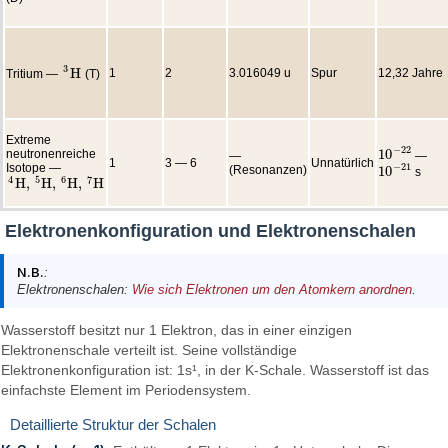
3
H
1
2
3.016049 u
Spur
12,32 Jahre
Tritium —
(T)
3
H
Extreme
−
22
10
neutronenreiche
—
—
10
−
22
1
3 — 6
Unnatürlich
Isotope —
−
21
(Resonanzen)
10
s
10
−
21
4
5
6
7
H
,
H
,
H
,
H
4
H
,
5
H
,
6
H
,
7
H
Elektronenkonfiguration und Elektronenschalen
N.B.
:
Elektronenschalen:
Wie sich Elektronen um den Atomkern anordnen
.
Wasserstoff besitzt nur 1 Elektron, das in einer einzigen
Elektronenschale verteilt ist. Seine vollständige
Elektronenkonfiguration ist: 1s¹, in der K-Schale. Wasserstoff ist das
einfachste Element im Periodensystem.
Detaillierte Struktur der Schalen