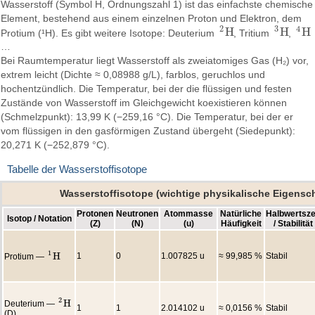
Wasserstoff (Symbol H, Ordnungszahl 1) ist das einfachste chemische
Element, bestehend aus einem einzelnen Proton und Elektron, dem
2
3
4
H
H
H
Protium (¹H). Es gibt weitere Isotope: Deuterium
, Tritium
,
2
H
3
H
4
H
…
Bei Raumtemperatur liegt Wasserstoff als zweiatomiges Gas (H₂) vor,
extrem leicht (Dichte ≈ 0,08988 g/L), farblos, geruchlos und
hochentzündlich. Die Temperatur, bei der die flüssigen und festen
Zustände von Wasserstoff im Gleichgewicht koexistieren können
(Schmelzpunkt): 13,99 K (−259,16 °C). Die Temperatur, bei der er
vom flüssigen in den gasförmigen Zustand übergeht (Siedepunkt):
20,271 K (−252,879 °C).
Tabelle der Wasserstoffisotope
Wasserstoffisotope (wichtige physikalische Eigensc
Protonen
Neutronen
Atommasse
Natürliche
Halbwertsze
Isotop / Notation
(Z)
(N)
(u)
Häufigkeit
/ Stabilität
1
H
1
0
1.007825 u
≈ 99,985 %
Stabil
Protium —
1
H
2
H
Deuterium —
2
H
1
1
2.014102 u
≈ 0,0156 %
Stabil
(D)