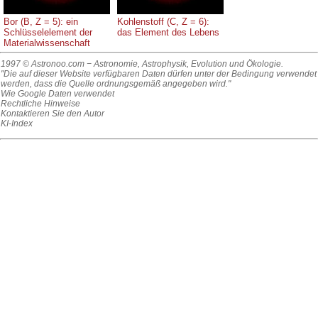
Bor (B, Z = 5): ein
Kohlenstoff (C, Z = 6):
Schlüsselelement der
das Element des Lebens
Materialwissenschaft
1997 © Astronoo.com
− Astronomie, Astrophysik, Evolution und Ökologie.
"Die auf dieser Website verfügbaren Daten dürfen unter der Bedingung verwendet
werden, dass die Quelle ordnungsgemäß angegeben wird."
Wie Google Daten verwendet
Rechtliche Hinweise
Kontaktieren Sie den Autor
KI-Index