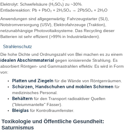
Elektrolyt: Schwefelsäure (H₂SO₄) zu ~30%.
Entladereaktion: Pb + PbO₂ + 2H₂SO₄ → 2PbSO₄ + 2H₂O
Anwendungen sind allgegenwärtig: Fahrzeugstarter (SLI),
Notstromversorgung (USV), Elektrofahrzeuge (Traktion),
netzunabhängige Photovoltaiksysteme. Das Recycling dieser
Batterien ist sehr effizient (>99% in Industrieländern).
Strahlenschutz
Die hohe Dichte und Ordnungszahl von Blei machen es zu einem
idealen Abschirmmaterial
gegen ionisierende Strahlung. Es
absorbiert Röntgen- und Gammastrahlen effektiv. Es wird in Form
von:
Platten und Ziegeln
für die Wände von Röntgenräumen.
Schürzen, Handschuhen und mobilen Schirmen
für
medizinisches Personal.
Behältern
für den Transport radioaktiver Quellen
("bleiummantelte" Fässer).
Bleiglas
für Kontrollraumfenster.
Toxikologie und Öffentliche Gesundheit:
Saturnismus