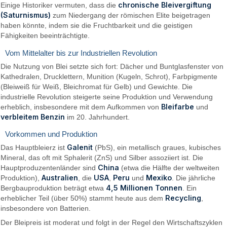
chronische Bleivergiftung
Einige Historiker vermuten, dass die
(Saturnismus)
zum Niedergang der römischen Elite beigetragen
haben könnte, indem sie die Fruchtbarkeit und die geistigen
Fähigkeiten beeinträchtigte.
Vom Mittelalter bis zur Industriellen Revolution
Die Nutzung von Blei setzte sich fort: Dächer und Buntglasfenster von
Kathedralen, Drucklettern, Munition (Kugeln, Schrot), Farbpigmente
(Bleiweiß für Weiß, Bleichromat für Gelb) und Gewichte. Die
industrielle Revolution steigerte seine Produktion und Verwendung
Bleifarbe
erheblich, insbesondere mit dem Aufkommen von
und
verbleitem Benzin
im 20. Jahrhundert.
Vorkommen und Produktion
Galenit
Das Hauptbleierz ist
(PbS), ein metallisch graues, kubisches
Mineral, das oft mit Sphalerit (ZnS) und Silber assoziiert ist. Die
China
Hauptproduzentenländer sind
(etwa die Hälfte der weltweiten
Australien
USA
Peru
Mexiko
Produktion),
, die
,
und
. Die jährliche
4,5 Millionen Tonnen
Bergbauproduktion beträgt etwa
. Ein
Recycling
erheblicher Teil (über 50%) stammt heute aus dem
,
insbesondere von Batterien.
Der Bleipreis ist moderat und folgt in der Regel den Wirtschaftszyklen