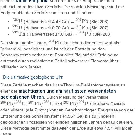
stabile Endpunkt
ist der
von drei der vier Hauptreihen des
natürlichen radioaktiven Zerfalls. Die stabilen Bleiisotope sind die
Endprodukte des Zerfalls von Uran und Thorium:
238
206
U
P
b
(Halbwertszeit 4,47 Ga) →
(Blei-206)
238
U
206
P
b
235
207
U
P
b
(Halbwertszeit 0,70 Ga) →
(Blei-207)
235
U
207
P
b
232
208
T
h
P
b
(Halbwertszeit 14,0 Ga) →
(Blei-208)
232
T
h
208
P
b
204
P
b
Das vierte stabile Isotop,
, ist nicht radiogen; es wird als
204
P
b
"primordial" bezeichnet und ist seit der Entstehung des
Sonnensystems vorhanden. Fast alles Blei auf der Erde heute
entstand durch radioaktiven Zerfall schwererer Elemente über
Milliarden von Jahren.
Die ultimative geologische Uhr
Diese Zerfälle machen das Uran/Thorium-Blei-Isotopensystem zu
mächtigsten und am häufigsten verwendeten
einer der
geologischen Uhren
. Durch Messung der Verhältnisse
238
235
206
206
207
207
P
b
/
U
P
b
/
U
P
b
/
P
b
,
und
in einem Gestein
206
P
b
/
238
U
207
P
b
/
235
U
207
P
b
/
206
P
b
oder Mineral (wie Zirkon) können Geochronologen Ereignisse von der
Entstehung des Sonnensystems (4,567 Ga) bis zu jüngeren
geologischen Prozessen vor einigen Millionen Jahren genau datieren.
Diese Methode bestimmte das Alter der Erde auf etwa 4,54 Milliarden
Jahre.