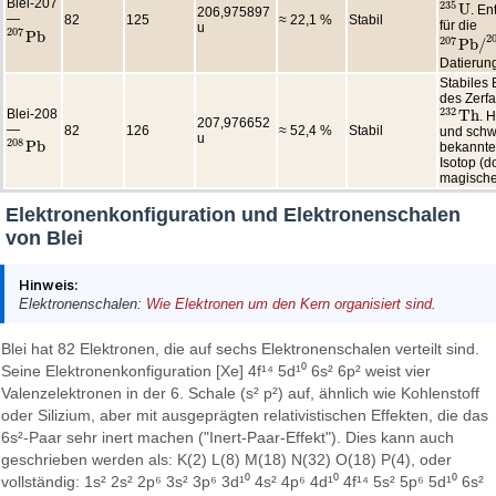
Blei-207
235
U
. E
235
U
206,975897
—
82
125
≈ 22,1 %
Stabil
für die
u
207
P
b
207
P
b
2
207
P
b
/
207
P
b
/
2
Datierun
Stabiles
des Zerfa
232
Blei-208
T
h
. 
232
T
h
207,976652
—
82
126
≈ 52,4 %
Stabil
und schw
u
208
P
b
bekanntes
208
P
b
Isotop (d
magische
Elektronenkonfiguration und Elektronenschalen
von Blei
Hinweis:
Elektronenschalen:
Wie Elektronen um den Kern organisiert sind
.
Blei hat 82 Elektronen, die auf sechs Elektronenschalen verteilt sind.
Seine Elektronenkonfiguration [Xe] 4f¹⁴ 5d¹⁰ 6s² 6p² weist vier
Valenzelektronen in der 6. Schale (s² p²) auf, ähnlich wie Kohlenstoff
oder Silizium, aber mit ausgeprägten relativistischen Effekten, die das
6s²-Paar sehr inert machen ("Inert-Paar-Effekt"). Dies kann auch
geschrieben werden als: K(2) L(8) M(18) N(32) O(18) P(4), oder
vollständig: 1s² 2s² 2p⁶ 3s² 3p⁶ 3d¹⁰ 4s² 4p⁶ 4d¹⁰ 4f¹⁴ 5s² 5p⁶ 5d¹⁰ 6s²