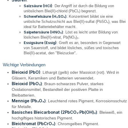
Salzsäure (HCl)
: Der Angriff ist durch die Bildung von
unlöslichem Blei(II)-chlorid (PbCl₂) begrenzt.
Schwefelsäure (H₂SO₄)
: Konzentriert bildet sie eine
unlösliche Schutzschicht aus Blei(II)-sulfat (PbSO₄), was Blei
ideal für Batteriebehälter macht.
Salpetersäure (HNO₃)
: Löst es leicht unter Bildung von
löslichem Blei(II)-nitrat, Pb(NO₃)₂.
Essigsäure (Essig)
: Greift es an, besonders in Gegenwart
von Sauerstoff, und bildet lösliches, süßes und toxisches
Blei(II)-acetat, den "Bleizucker".
Wichtige Verbindungen
Bleioxid (PbO)
: Lithargit (gelb) oder Massicot (rot). Wird in
Gläsern, Keramiken und Batterien verwendet.
Bleioxid (PbO₂)
: Braun-schwarzes Pulver, starkes
Oxidationsmittel, Bestandteil der positiven Platte in
Bleibatterien.
Mennige (Pb₃O₄)
: Leuchtend rotes Pigment, Korrosionsschutz
für Metalle.
Basisches Bleicarbonat (2PbCO₃·Pb(OH)₂)
: Bleiweiß, ein
hochgiftiges historisches Pigment.
Bleichromat (PbCrO₄)
: Chromgelbes Pigment.