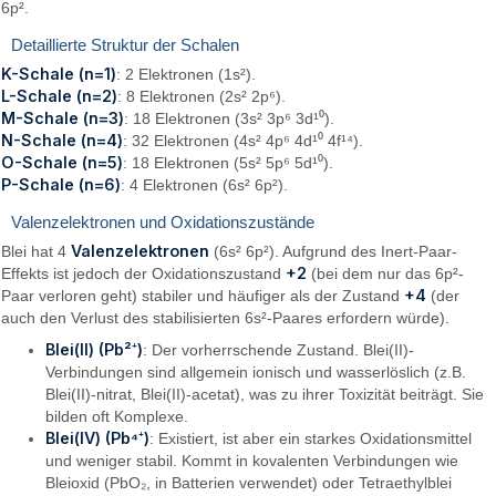
6p².
Detaillierte Struktur der Schalen
K-Schale (n=1)
: 2 Elektronen (1s²).
L-Schale (n=2)
: 8 Elektronen (2s² 2p⁶).
M-Schale (n=3)
: 18 Elektronen (3s² 3p⁶ 3d¹⁰).
N-Schale (n=4)
: 32 Elektronen (4s² 4p⁶ 4d¹⁰ 4f¹⁴).
O-Schale (n=5)
: 18 Elektronen (5s² 5p⁶ 5d¹⁰).
P-Schale (n=6)
: 4 Elektronen (6s² 6p²).
Valenzelektronen und Oxidationszustände
Valenzelektronen
Blei hat 4
(6s² 6p²). Aufgrund des Inert-Paar-
+2
Effekts ist jedoch der Oxidationszustand
(bei dem nur das 6p²-
+4
Paar verloren geht) stabiler und häufiger als der Zustand
(der
auch den Verlust des stabilisierten 6s²-Paares erfordern würde).
Blei(II) (Pb²⁺)
: Der vorherrschende Zustand. Blei(II)-
Verbindungen sind allgemein ionisch und wasserlöslich (z.B.
Blei(II)-nitrat, Blei(II)-acetat), was zu ihrer Toxizität beiträgt. Sie
bilden oft Komplexe.
Blei(IV) (Pb⁴⁺)
: Existiert, ist aber ein starkes Oxidationsmittel
und weniger stabil. Kommt in kovalenten Verbindungen wie
Bleioxid (PbO₂, in Batterien verwendet) oder Tetraethylblei