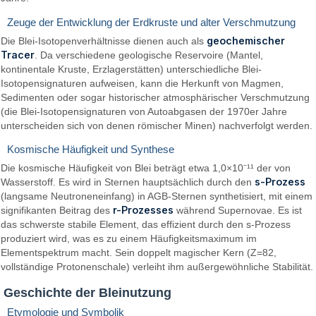
Zeuge der Entwicklung der Erdkruste und alter Verschmutzung
geochemischer
Die Blei-Isotopenverhältnisse dienen auch als
Tracer
. Da verschiedene geologische Reservoire (Mantel,
kontinentale Kruste, Erzlagerstätten) unterschiedliche Blei-
Isotopensignaturen aufweisen, kann die Herkunft von Magmen,
Sedimenten oder sogar historischer atmosphärischer Verschmutzung
(die Blei-Isotopensignaturen von Autoabgasen der 1970er Jahre
unterscheiden sich von denen römischer Minen) nachverfolgt werden.
Kosmische Häufigkeit und Synthese
Die kosmische Häufigkeit von Blei beträgt etwa 1,0×10⁻¹¹ der von
s-Prozess
Wasserstoff. Es wird in Sternen hauptsächlich durch den
(langsame Neutroneneinfang) in AGB-Sternen synthetisiert, mit einem
r-Prozesses
signifikanten Beitrag des
während Supernovae. Es ist
das schwerste stabile Element, das effizient durch den s-Prozess
produziert wird, was es zu einem Häufigkeitsmaximum im
Elementspektrum macht. Sein doppelt magischer Kern (Z=82,
vollständige Protonenschale) verleiht ihm außergewöhnliche Stabilität.
Geschichte der Bleinutzung
Etymologie und Symbolik