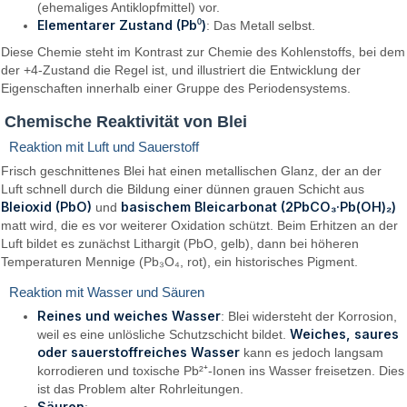
(ehemaliges Antiklopfmittel) vor.
Elementarer Zustand (Pb⁰)
: Das Metall selbst.
Diese Chemie steht im Kontrast zur Chemie des Kohlenstoffs, bei dem
der +4-Zustand die Regel ist, und illustriert die Entwicklung der
Eigenschaften innerhalb einer Gruppe des Periodensystems.
Chemische Reaktivität von Blei
Reaktion mit Luft und Sauerstoff
Frisch geschnittenes Blei hat einen metallischen Glanz, der an der
Luft schnell durch die Bildung einer dünnen grauen Schicht aus
Bleioxid (PbO)
basischem Bleicarbonat (2PbCO₃·Pb(OH)₂)
und
matt wird, die es vor weiterer Oxidation schützt. Beim Erhitzen an der
Luft bildet es zunächst Lithargit (PbO, gelb), dann bei höheren
Temperaturen Mennige (Pb₃O₄, rot), ein historisches Pigment.
Reaktion mit Wasser und Säuren
Reines und weiches Wasser
: Blei widersteht der Korrosion,
Weiches, saures
weil es eine unlösliche Schutzschicht bildet.
oder sauerstoffreiches Wasser
kann es jedoch langsam
korrodieren und toxische Pb²⁺-Ionen ins Wasser freisetzen. Dies
ist das Problem alter Rohrleitungen.
Säuren
: