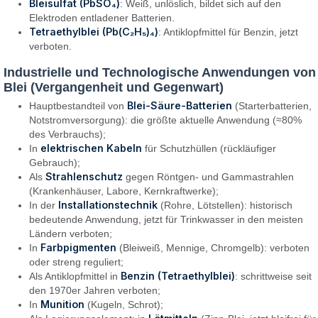
Bleisulfat (PbSO₄)
: Weiß, unlöslich, bildet sich auf den
Elektroden entladener Batterien.
Tetraethylblei (Pb(C₂H₅)₄)
: Antiklopfmittel für Benzin, jetzt
verboten.
Industrielle und Technologische Anwendungen von
Blei (Vergangenheit und Gegenwart)
Blei-Säure-Batterien
Hauptbestandteil von
(Starterbatterien,
Notstromversorgung): die größte aktuelle Anwendung (≈80%
des Verbrauchs);
elektrischen Kabeln
In
für Schutzhüllen (rückläufiger
Gebrauch);
Strahlenschutz
Als
gegen Röntgen- und Gammastrahlen
(Krankenhäuser, Labore, Kernkraftwerke);
Installationstechnik
In der
(Rohre, Lötstellen): historisch
bedeutende Anwendung, jetzt für Trinkwasser in den meisten
Ländern verboten;
Farbpigmenten
In
(Bleiweiß, Mennige, Chromgelb): verboten
oder streng reguliert;
Benzin (Tetraethylblei)
Als Antiklopfmittel in
: schrittweise seit
den 1970er Jahren verboten;
Munition
In
(Kugeln, Schrot);