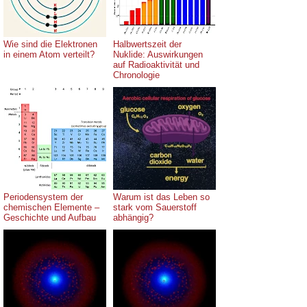
Wie sind die Elektronen
Halbwertszeit der
in einem Atom verteilt?
Nuklide: Auswirkungen
auf Radioaktivität und
Chronologie
Periodensystem der
Warum ist das Leben so
chemischen Elemente –
stark vom Sauerstoff
Geschichte und Aufbau
abhängig?