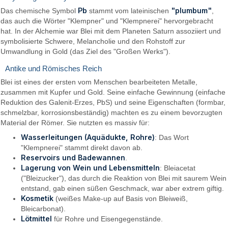
Pb
"plumbum"
Das chemische Symbol
stammt vom lateinischen
,
das auch die Wörter "Klempner" und "Klempnerei" hervorgebracht
hat. In der Alchemie war Blei mit dem Planeten Saturn assoziiert und
symbolisierte Schwere, Melancholie und den Rohstoff zur
Umwandlung in Gold (das Ziel des "Großen Werks").
Antike und Römisches Reich
Blei ist eines der ersten vom Menschen bearbeiteten Metalle,
zusammen mit Kupfer und Gold. Seine einfache Gewinnung (einfache
Reduktion des Galenit-Erzes, PbS) und seine Eigenschaften (formbar,
schmelzbar, korrosionsbeständig) machten es zu einem bevorzugten
Material der Römer. Sie nutzten es massiv für:
Wasserleitungen (Aquädukte, Rohre)
: Das Wort
"Klempnerei" stammt direkt davon ab.
Reservoirs und Badewannen
.
Lagerung von Wein und Lebensmitteln
: Bleiacetat
("Bleizucker"), das durch die Reaktion von Blei mit saurem Wein
entstand, gab einen süßen Geschmack, war aber extrem giftig.
Kosmetik
(weißes Make-up auf Basis von Bleiweiß,
Bleicarbonat).
Lötmittel
für Rohre und Eisengegenstände.