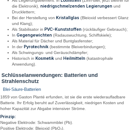
Lötmitteln
Als Legierungselement: in
(Zinn-Blei, jetzt bleifrei für
niedrigschmelzenden Legierungen
die Elektronik),
und
Drucklettern;
Kristallglas
Bei der Herstellung von
(Bleioxid verbessert Glanz
und Klang);
PVC-Kunststoffen
Als Stabilisator in
(rückläufiger Gebrauch);
Gegengewichten
In
(Radauswuchtung, Schiffskiele);
Als Material für Dächer und Buntglasfenster;
Pyrotechnik
In der
(bestimmte Bleiverbindungen);
Als Schwingungs- und Geräuschdämpfer;
Kosmetik
Heilmitteln
Historisch in
und
(katastrophale
Anwendung).
Schlüsselanwendungen: Batterien und
Strahlenschutz
Blei-Säure-Batterien
1859 von Gaston Planté erfunden, ist sie die erste wiederaufladbare
Batterie. Ihr Erfolg beruht auf Zuverlässigkeit, niedrigen Kosten und
hoher Kapazität zur Abgabe intensiver Ströme.
Prinzip:
Negative Elektrode: Schwammblei (Pb).
Positive Elektrode: Bleioxid (PbO₂).