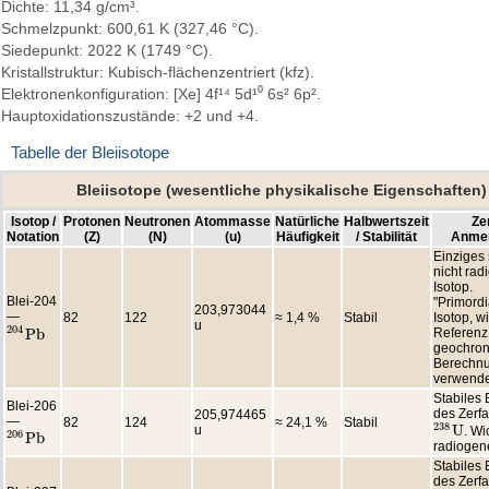
Dichte: 11,34 g/cm³.
Schmelzpunkt: 600,61 K (327,46 °C).
Siedepunkt: 2022 K (1749 °C).
Kristallstruktur: Kubisch-flächenzentriert (kfz).
Elektronenkonfiguration: [Xe] 4f¹⁴ 5d¹⁰ 6s² 6p².
Hauptoxidationszustände: +2 und +4.
Tabelle der Bleiisotope
Bleiisotope (wesentliche physikalische Eigenschaften)
Isotop /
Protonen
Neutronen
Atommasse
Natürliche
Halbwertszeit
Zer
Notation
(Z)
(N)
(u)
Häufigkeit
/ Stabilität
Anme
Einziges 
nicht ra
Isotop.
Blei-204
"Primordi
203,973044
—
82
122
≈ 1,4 %
Stabil
Isotop, wi
u
204
P
b
Referenz
204
P
b
geochron
Berechn
verwende
Stabiles
Blei-206
des Zerfa
205,974465
—
82
124
≈ 24,1 %
Stabil
238
U
u
. Wi
238
U
206
P
b
206
P
b
radiogene
Stabiles
des Zerfa