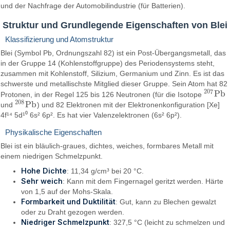
und der Nachfrage der Automobilindustrie (für Batterien).
Struktur und Grundlegende Eigenschaften von Blei
Klassifizierung und Atomstruktur
Blei (Symbol Pb, Ordnungszahl 82) ist ein Post-Übergangsmetall, das
in der Gruppe 14 (Kohlenstoffgruppe) des Periodensystems steht,
zusammen mit Kohlenstoff, Silizium, Germanium und Zinn. Es ist das
schwerste und metallischste Mitglied dieser Gruppe. Sein Atom hat 82
207
P
b
Protonen, in der Regel 125 bis 126 Neutronen (für die Isotope
207
P
b
208
P
b
und
) und 82 Elektronen mit der Elektronenkonfiguration [Xe]
208
P
b
4f¹⁴ 5d¹⁰ 6s² 6p². Es hat vier Valenzelektronen (6s² 6p²).
Physikalische Eigenschaften
Blei ist ein bläulich-graues, dichtes, weiches, formbares Metall mit
einem niedrigen Schmelzpunkt.
Hohe Dichte
: 11,34 g/cm³ bei 20 °C.
Sehr weich
: Kann mit dem Fingernagel geritzt werden. Härte
von 1,5 auf der Mohs-Skala.
Formbarkeit und Duktilität
: Gut, kann zu Blechen gewalzt
oder zu Draht gezogen werden.
Niedriger Schmelzpunkt
: 327,5 °C (leicht zu schmelzen und