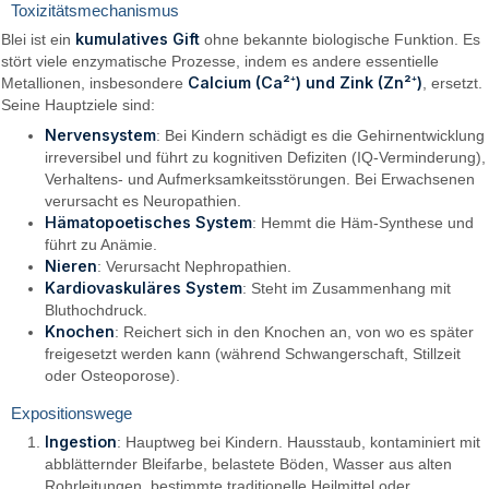
Toxizitätsmechanismus
kumulatives Gift
Blei ist ein
ohne bekannte biologische Funktion. Es
stört viele enzymatische Prozesse, indem es andere essentielle
Calcium (Ca²⁺) und Zink (Zn²⁺)
Metallionen, insbesondere
, ersetzt.
Seine Hauptziele sind:
Nervensystem
: Bei Kindern schädigt es die Gehirnentwicklung
irreversibel und führt zu kognitiven Defiziten (IQ-Verminderung),
Verhaltens- und Aufmerksamkeitsstörungen. Bei Erwachsenen
verursacht es Neuropathien.
Hämatopoetisches System
: Hemmt die Häm-Synthese und
führt zu Anämie.
Nieren
: Verursacht Nephropathien.
Kardiovaskuläres System
: Steht im Zusammenhang mit
Bluthochdruck.
Knochen
: Reichert sich in den Knochen an, von wo es später
freigesetzt werden kann (während Schwangerschaft, Stillzeit
oder Osteoporose).
Expositionswege
Ingestion
: Hauptweg bei Kindern. Hausstaub, kontaminiert mit
abblätternder Bleifarbe, belastete Böden, Wasser aus alten
Rohrleitungen, bestimmte traditionelle Heilmittel oder