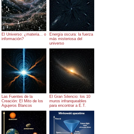
El Universo: ¿materia... o
Energía oscura: la fuerza
información?
más misteriosa del
universo
Las Fuentes de la
El Gran Silencio: los 10
Creación: El Mito de los
muros infranqueables
Agujeros Blancos
para encontrar a E.T.