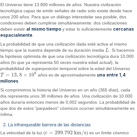
El Universo tiene 13.800 millones de años. Nuestra civilización
tecnológica capaz de emitir señales de radio solo existe desde hace
unos 200 años. Para que un diálogo interestelar sea posible, dos
condiciones deben cumplirse simultáneamente: dos civilizaciones
al mismo tiempo
cercanas
deben existir
y estar lo suficientemente
espacialmente
.
La probabilidad de que una civilización dada esté activa al mismo
tiempo que la nuestra depende de su duración media
L
. Si hacemos
L
la hipótesis optimista de que una civilización tecnológica dura 10.000
años (lo que ya representa 50 veces nuestra edad actual), la
probabilidad de superposición temporal sobre la edad del Universo
9
=
13
,
8
×
10
una entre 1,4
T
años es de aproximadamente
T
=
13
,
8
×
10
9
millones
.
Si comprimimos la historia del Universo en un año (365 días), cada
día representa unos 38 millones de años. Una civilización de 10.000
años duraría entonces menos de 0,002 segundos. La probabilidad de
que dos de estos "parpadeos" cósmicos ocurran simultáneamente es
ínfima.
2. La infranqueable barrera de las distancias
=
299.792
km/s
La velocidad de la luz (
c
) es un límite cósmico
c
=
299.792
km/s