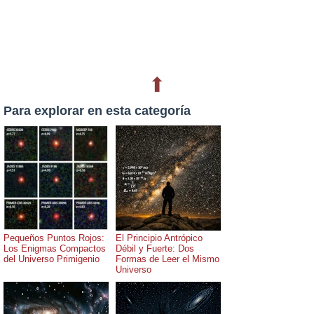
⬆
Para explorar en esta categoría
Pequeños Puntos Rojos:
El Principio Antrópico
Los Enigmas Compactos
Débil y Fuerte: Dos
del Universo Primigenio
Formas de Leer el Mismo
Universo