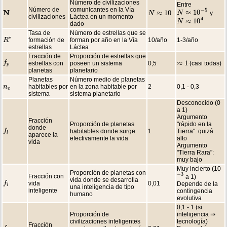
Número de civilizaciones
Entre
Número de
comunicantes en la Vía
−
5
N
≈
10
≈
10
y
N
N
≈
10
−
5
N
N
≈
10
N
civilizaciones
Láctea en un momento
4
≈
10
N
N
≈
10
4
dado
Tasa de
Número de estrellas que se
∗
formación de
forman por año en la Vía
10/año
1-3/año
R
R
∗
estrellas
Láctea
Fracción de
Proporción de estrellas que
≈
1
f
f
p
estrellas con
poseen un sistema
0,5
(casi todas)
≈
1
p
planetas
planetario
Planetas
Número medio de planetas
habitables por
en la zona habitable por
2
0,1 - 0,3
n
n
e
e
sistema
sistema planetario
Desconocido (0
a 1)
Argumento
Fracción
Proporción de planetas
"rápido en la
donde
habitables donde surge
1
Tierra": quizá
f
f
l
l
aparece la
efectivamente la vida
alto
vida
Argumento
"Tierra Rara":
muy bajo
Muy incierto (10
Proporción de planetas con
−
3
Fracción con
a 1)
−
3
vida donde se desarrolla
vida
0,01
f
f
i
Depende de la
i
una inteligencia de tipo
inteligente
contingencia
humano
evolutiva
0,1 - 1 (si
Proporción de
inteligencia ⇒
civilizaciones inteligentes
tecnología)
Fracción