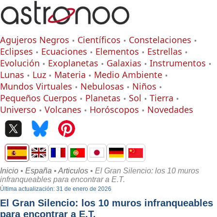
Agujeros Negros
Científicos
Constelaciones
Eclipses
Ecuaciones
Elementos
Estrellas
Evolución
Exoplanetas
Galaxias
Instrumentos
Lunas
Luz
Materia
Medio Ambiente
Mundos Virtuales
Nebulosas
Niños
Pequeños Cuerpos
Planetas
Sol
Tierra
Universo
Volcanes
Horóscopos
Novedades
Inicio
•
España
•
Articulos
• El Gran Silencio: los 10 muros
infranqueables para encontrar a E.T.
Última actualización: 31 de enero de 2026
El Gran Silencio: los 10 muros infranqueables
para encontrar a E.T.