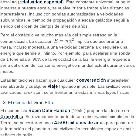
relatividad especial
absoluto (
). Esta constante universal, aunque
inmensa a nuestra escala, se vuelve irrisoria frente a las distancias
interestelares. Incluso con sondas automatizadas a velocidades
sublumínicas, el tiempo de propagación a escala galáctica seguiría
siendo del orden de cientos de miles de años.
Pero el obstáculo va mucho más allá del simple retraso en la
2
=
comunicación. La ecuación
E
m
c
implica que acelerar una
E
=
m
c
2
masa, incluso modesta, a una velocidad cercana a
c
requiere una
c
energía que tiende al infinito. Por ejemplo, para acelerar una sonda
de 1 tonelada al 90% de la velocidad de la luz, la energía requerida
sería del orden del consumo energético mundial actual durante varios
meses.
conversación
Estas limitaciones hacen que cualquier
interestelar
viaje
sea absurda y cualquier
tripulado imposible. Las civilizaciones
avanzadas, si existen, se enfrentarían a estas mismas leyes físicas.
3. El efecto del Gran Filtro
Robin Dale Hanson
El economista
(1959-) propone la idea de un
Gran Filtro
. Su razonamiento parte de una observación simple: en la
4.500 millones de años
Tierra, se necesitaron unos
para pasar de
la formación del planeta a una civilización tecnológica capaz de emitir
señales de radio.