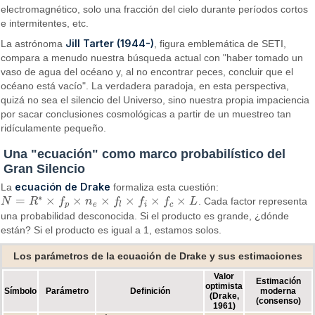
electromagnético, solo una fracción del cielo durante períodos cortos
e intermitentes, etc.
Jill Tarter (1944-)
La astrónoma
, figura emblemática de SETI,
compara a menudo nuestra búsqueda actual con "haber tomado un
vaso de agua del océano y, al no encontrar peces, concluir que el
océano está vacío". La verdadera paradoja, en esta perspectiva,
quizá no sea el silencio del Universo, sino nuestra propia impaciencia
por sacar conclusiones cosmológicas a partir de un muestreo tan
ridículamente pequeño.
Una "ecuación" como marco probabilístico del
Gran Silencio
ecuación de Drake
La
formaliza esta cuestión:
∗
=
×
×
×
×
×
×
N
R
f
n
f
f
f
L
. Cada factor representa
N
=
R
∗
×
f
p
×
n
e
×
f
l
×
f
i
×
f
c
×
L
p
e
l
i
c
una probabilidad desconocida. Si el producto es grande, ¿dónde
están? Si el producto es igual a 1, estamos solos.
Los parámetros de la ecuación de Drake y sus estimaciones
Valor
Estimación
optimista
Símbolo
Parámetro
Definición
moderna
(Drake,
(consenso)
1961)