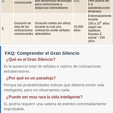
que desarrollan tecnología
0,01
Pero podría ser
f
f
c
c
comunicante
para comunicarse a
0 si
distancias interestelares
autodestrucción
temprana
Extremadamente
incierto
6
Duración de
Duración media (en años)
100 a 10
años
6
vida de las
durante la cual una
10.000
según las
L
L
civilizaciones
civilización emite señales
años
hipótesis
comunicantes
detectables
Nuestra
L
L
actual: ~100
años
FAQ: Comprender el Gran Silencio
¿Qué es el Gran Silencio?
Es la ausencia total de señales o rastros de civilizaciones
extraterrestres.
¿Por qué es un paradoja?
Porque las probabilidades indican que debería existir vida
inteligente, pero no observamos nada.
¿Puede ser muy rara la vida inteligente?
Sí, podría requerir una cadena de eventos extremadamente
improbable.