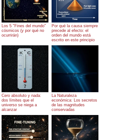
Los 5 "Fines del mundo"
Por qué la causa siempre
cósmicos (y por qué no
precede al efecto: el
ocurrirán)
orden del mundo está
escrito en este principio
Cero absoluto y nada:
La Naturaleza
dos límites que el
económica: Los secretos
universo se niega a
de las magnitudes
alcanzar
conservadas