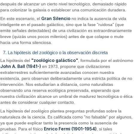
después de alcanzar un cierto nivel tecnológico, demasiado rápido
para colonizar la galaxia o establecer una comunicación duradera.
Gran Silencio
En este escenario, el
no indica la ausencia de vida
inteligente en el pasado galáctico, sino que la fase "ruidosa" (que
emite señales detectables) de una civilización es extraordinariamente
breve (quizás unos pocos milenios) antes de que colapse o mute
hacia una forma silenciosa.
7. La hipótesis del zoológico o la observación discreta
"zoológico galáctico"
La hipótesis del
, formulada por el astrónomo
John A. Ball (1941-)
en 1973, propone que civilizaciones
extraterrestres suficientemente avanzadas conocen nuestra
existencia, pero observan deliberadamente una estricta política de no
intervención. Nos estudiarían a distancia, como naturalistas
observando una reserva ecológica preservada, esperando que
nuestra civilización alcance un umbral de madurez tecnológica o ética
antes de considerar cualquier contacto.
La hipótesis del zoológico plantea preguntas profundas sobre la
naturaleza de la ciencia. Es calificada como "no falsable" por algunos,
ya que puede explicar tanto la presencia como la ausencia de
Enrico Fermi (1901-1954)
pruebas. Para el físico
, si tales