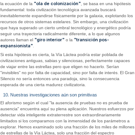
"ola de colonización"
la ecuación de la
, se basa en una hipótesis
fundamental: toda civilización tecnológica avanzada buscará
inevitablemente expandirse físicamente por la galaxia, explotando los
recursos de otros sistemas estelares. Sin embargo, una civilización
que haya superado un cierto umbral tecnológico y energético podría
seguir una trayectoria radicalmente diferente, a lo que algunos
"giro interior"
"transición pos-
autores llaman el
o la
expansionista"
.
Si esta hipótesis es cierta, la Vía Láctea podría estar poblada de
civilizaciones antiguas, sabias y silenciosas, perfectamente capaces
de viajar entre las estrellas pero que eligen no hacerlo. Serían
"invisibles" no por falta de capacidad, sino por falta de interés. El Gran
Silencio no sería entonces una paradoja, sino la consecuencia
esperada de una cierta madurez civilizatoria.
10. Nuestras investigaciones aún son primitivas
El aforismo según el cual "la ausencia de pruebas no es prueba de
ausencia" encuentra aquí su plena aplicación. Nuestros esfuerzos por
detectar vida inteligente extraterrestre son extraordinariamente
limitados si los comparamos con la inmensidad de los parámetros a
explorar. Hemos examinado solo una fracción de los miles de millones
de estrellas de la Vía Láctea, solo una fracción del espectro