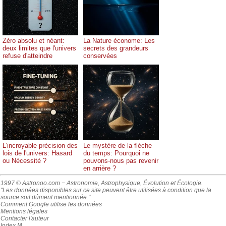
Zéro absolu et néant:
La Nature économe: Les
deux limites que l'univers
secrets des grandeurs
refuse d'atteindre
conservées
L'incroyable précision des
Le mystère de la flèche
lois de l'univers: Hasard
du temps: Pourquoi ne
ou Nécessité ?
pouvons-nous pas revenir
en arrière ?
1997 © Astronoo.com
− Astronomie, Astrophysique, Évolution et Écologie.
"Les données disponibles sur ce site peuvent être utilisées à condition que la
source soit dûment mentionnée."
Comment Google utilise les données
Mentions légales
Contacter l'auteur
Index IA