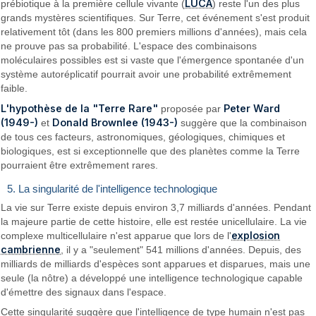
LUCA
prébiotique à la première cellule vivante (
) reste l'un des plus
grands mystères scientifiques. Sur Terre, cet événement s'est produit
relativement tôt (dans les 800 premiers millions d'années), mais cela
ne prouve pas sa probabilité. L'espace des combinaisons
moléculaires possibles est si vaste que l'émergence spontanée d'un
système autoréplicatif pourrait avoir une probabilité extrêmement
faible.
L'hypothèse de la "Terre Rare"
Peter Ward
proposée par
(1949-)
Donald Brownlee (1943-)
et
suggère que la combinaison
de tous ces facteurs, astronomiques, géologiques, chimiques et
biologiques, est si exceptionnelle que des planètes comme la Terre
pourraient être extrêmement rares.
5. La singularité de l'intelligence technologique
La vie sur Terre existe depuis environ 3,7 milliards d'années. Pendant
la majeure partie de cette histoire, elle est restée unicellulaire. La vie
explosion
complexe multicellulaire n'est apparue que lors de l'
cambrienne
, il y a "seulement" 541 millions d'années. Depuis, des
milliards de milliards d'espèces sont apparues et disparues, mais une
seule (la nôtre) a développé une intelligence technologique capable
d'émettre des signaux dans l'espace.
Cette singularité suggère que l'intelligence de type humain n'est pas