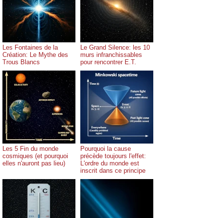
Les Fontaines de la
Le Grand Silence: les 10
Création: Le Mythe des
murs infranchissables
Trous Blancs
pour rencontrer E.T.
Les 5 Fin du monde
Pourquoi la cause
cosmiques (et pourquoi
précède toujours l'effet:
elles n'auront pas lieu)
L'ordre du monde est
inscrit dans ce principe