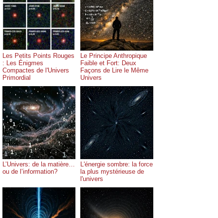
Les Petits Points Rouges
Le Principe Anthropique
: Les Énigmes
Faible et Fort: Deux
Compactes de l'Univers
Façons de Lire le Même
Primordial
Univers
L’Univers: de la matière…
L'énergie sombre: la force
ou de l’information?
la plus mystérieuse de
l'univers