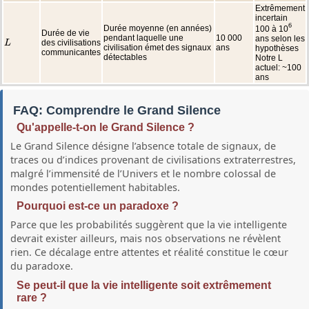
Extrêmement
incertain
6
Durée moyenne (en années)
100 à 10
6
Durée de vie
pendant laquelle une
10 000
ans selon les
des civilisations
L
L
civilisation émet des signaux
ans
hypothèses
communicantes
détectables
Notre L
actuel: ~100
ans
FAQ: Comprendre le Grand Silence
Qu'appelle‑t‑on le Grand Silence ?
Le Grand Silence désigne l’absence totale de signaux, de
traces ou d’indices provenant de civilisations extraterrestres,
malgré l’immensité de l’Univers et le nombre colossal de
mondes potentiellement habitables.
Pourquoi est‑ce un paradoxe ?
Parce que les probabilités suggèrent que la vie intelligente
devrait exister ailleurs, mais nos observations ne révèlent
rien. Ce décalage entre attentes et réalité constitue le cœur
du paradoxe.
Se peut‑il que la vie intelligente soit extrêmement
rare ?