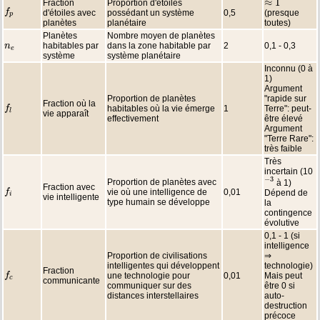
≈
1
Fraction
Proportion d'étoiles
≈
1
f
f
p
d'étoiles avec
possédant un système
0,5
(presque
p
planètes
planétaire
toutes)
Planètes
Nombre moyen de planètes
habitables par
dans la zone habitable par
2
0,1 - 0,3
n
n
e
e
système
système planétaire
Inconnu (0 à
1)
Argument
Proportion de planètes
"rapide sur
Fraction où la
habitables où la vie émerge
1
Terre": peut-
f
f
l
l
vie apparaît
effectivement
être élevé
Argument
"Terre Rare":
très faible
Très
incertain (10
−
3
Proportion de planètes avec
à 1)
−
3
Fraction avec
vie où une intelligence de
0,01
f
f
i
Dépend de
i
vie intelligente
type humain se développe
la
contingence
évolutive
0,1 - 1 (si
intelligence
Proportion de civilisations
⇒
intelligentes qui développent
technologie)
Fraction
une technologie pour
0,01
Mais peut
f
f
c
c
communicante
communiquer sur des
être 0 si
distances interstellaires
auto-
destruction
précoce