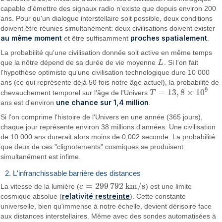
capable d'émettre des signaux radio n'existe que depuis environ 200
ans. Pour qu'un dialogue interstellaire soit possible, deux conditions
doivent être réunies simultanément: deux civilisations doivent exister
au même moment
proches spatialement
et être suffisamment
.
La probabilité qu'une civilisation donnée soit active en même temps
que la nôtre dépend de sa durée de vie moyenne
L
. Si l'on fait
L
l'hypothèse optimiste qu'une civilisation technologique dure 10 000
ans (ce qui représente déjà 50 fois notre âge actuel), la probabilité de
9
=
13
,
8
×
10
chevauchement temporel sur l'âge de l'Univers
T
T
=
13
,
8
×
10
9
une chance sur 1,4 million
ans est d'environ
.
Si l'on comprime l'histoire de l'Univers en une année (365 jours),
chaque jour représente environ 38 millions d'années. Une civilisation
de 10 000 ans durerait alors moins de 0,002 seconde. La probabilité
que deux de ces "clignotements" cosmiques se produisent
simultanément est infime.
2. L'infranchissable barrière des distances
=
299
792
km/s
La vitesse de la lumière (
c
) est une limite
c
=
299
792
km/s
relativité restreinte
cosmique absolue (
). Cette constante
universelle, bien qu'immense à notre échelle, devient dérisoire face
aux distances interstellaires. Même avec des sondes automatisées à