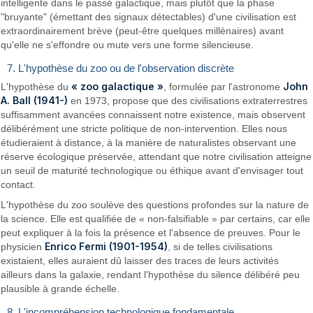
intelligente dans le passé galactique, mais plutôt que la phase
"bruyante" (émettant des signaux détectables) d'une civilisation est
extraordinairement brève (peut-être quelques millénaires) avant
qu'elle ne s'effondre ou mute vers une forme silencieuse.
7. L'hypothèse du zoo ou de l'observation discrète
« zoo galactique »
John
L'hypothèse du
, formulée par l'astronome
A. Ball (1941-)
en 1973, propose que des civilisations extraterrestres
suffisamment avancées connaissent notre existence, mais observent
délibérément une stricte politique de non‑intervention. Elles nous
étudieraient à distance, à la manière de naturalistes observant une
réserve écologique préservée, attendant que notre civilisation atteigne
un seuil de maturité technologique ou éthique avant d'envisager tout
contact.
L'hypothèse du zoo soulève des questions profondes sur la nature de
la science. Elle est qualifiée de « non-falsifiable » par certains, car elle
peut expliquer à la fois la présence et l'absence de preuves. Pour le
Enrico Fermi (1901-1954)
physicien
, si de telles civilisations
existaient, elles auraient dû laisser des traces de leurs activités
ailleurs dans la galaxie, rendant l'hypothèse du silence délibéré peu
plausible à grande échelle.
8. L'incompréhension technologique fondamentale