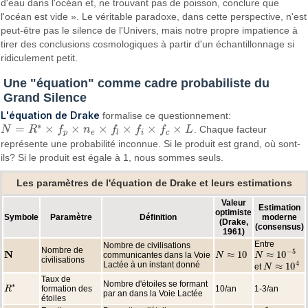
d'eau dans l'océan et, ne trouvant pas de poisson, conclure que
l'océan est vide ». Le véritable paradoxe, dans cette perspective, n'est
peut-être pas le silence de l'Univers, mais notre propre impatience à
tirer des conclusions cosmologiques à partir d'un échantillonnage si
ridiculement petit.
Une "équation" comme cadre probabiliste du
Grand Silence
L'équation de Drake
formalise ce questionnement:
∗
=
×
×
×
×
×
×
N
R
f
n
f
f
f
L
. Chaque facteur
N
=
R
∗
×
f
p
×
n
e
×
f
l
×
f
i
×
f
c
×
L
p
e
l
i
c
représente une probabilité inconnue. Si le produit est grand, où sont-
ils? Si le produit est égale à 1, nous sommes seuls.
Les paramètres de l'équation de Drake et leurs estimations
Valeur
Estimation
optimiste
Symbole
Paramètre
Définition
moderne
(Drake,
(consensus)
1961)
Entre
Nombre de civilisations
Nombre de
−
5
N
≈
10
≈
10
communicantes dans la Voie
N
N
≈
10
N
N
N
≈
10
−
5
civilisations
4
Lactée à un instant donné
≈
10
et
N
N
≈
10
4
Taux de
Nombre d'étoiles se formant
∗
formation des
10/an
1-3/an
R
R
∗
par an dans la Voie Lactée
étoiles