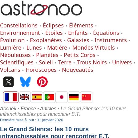
Constellations
Éclipses
Éléments
Environnement
Étoiles
Enfants
Équations
Évolution
Exoplanètes
Galaxies
Instruments
Lumière
Lunes
Matière
Mondes Virtuels
Nébuleuses
Planètes
Petits Corps
Scientifiques
Soleil
Terre
Trous Noirs
Univers
Volcans
Horoscopes
Nouveautés
Accueil
•
France
•
Articles
• Le Grand Silence: les 10 murs
infranchissables pour rencontrer E.T.
Dernière mise à jour : 31 janvier 2026
Le Grand Silence: les 10 murs
infranchissables pour rencontrer E.T.