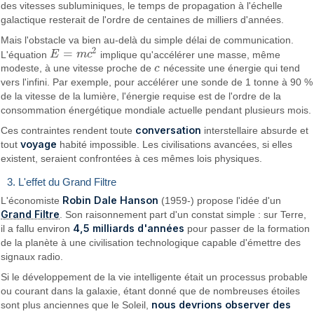
des vitesses subluminiques, le temps de propagation à l'échelle
galactique resterait de l'ordre de centaines de milliers d'années.
Mais l'obstacle va bien au-delà du simple délai de communication.
2
=
L'équation
E
m
c
implique qu'accélérer une masse, même
E
=
m
c
2
modeste, à une vitesse proche de
c
nécessite une énergie qui tend
c
vers l'infini. Par exemple, pour accélérer une sonde de 1 tonne à 90 %
de la vitesse de la lumière, l'énergie requise est de l'ordre de la
consommation énergétique mondiale actuelle pendant plusieurs mois.
conversation
Ces contraintes rendent toute
interstellaire absurde et
voyage
tout
habité impossible. Les civilisations avancées, si elles
existent, seraient confrontées à ces mêmes lois physiques.
3. L'effet du Grand Filtre
Robin Dale Hanson
L'économiste
(1959-) propose l'idée d'un
Grand Filtre
. Son raisonnement part d'un constat simple : sur Terre,
4,5 milliards d'années
il a fallu environ
pour passer de la formation
de la planète à une civilisation technologique capable d'émettre des
signaux radio.
Si le développement de la vie intelligente était un processus probable
ou courant dans la galaxie, étant donné que de nombreuses étoiles
nous devrions observer des
sont plus anciennes que le Soleil,