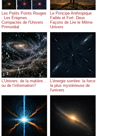
Les Petits Points Rouges
Le Principe Anthropique
: Les Énigmes
Faible et Fort: Deux
Compactes de l'Univers
Façons de Lire le Même
Primordial
Univers
L’Univers: de la matière…
L'énergie sombre: la force
ou de l’information?
la plus mystérieuse de
l'univers