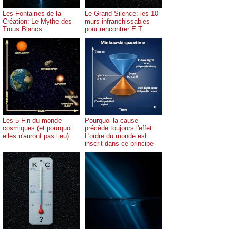
Les Fontaines de la
Le Grand Silence: les 10
Création: Le Mythe des
murs infranchissables
Trous Blancs
pour rencontrer E.T.
Les 5 Fin du monde
Pourquoi la cause
cosmiques (et pourquoi
précède toujours l'effet:
elles n'auront pas lieu)
L'ordre du monde est
inscrit dans ce principe