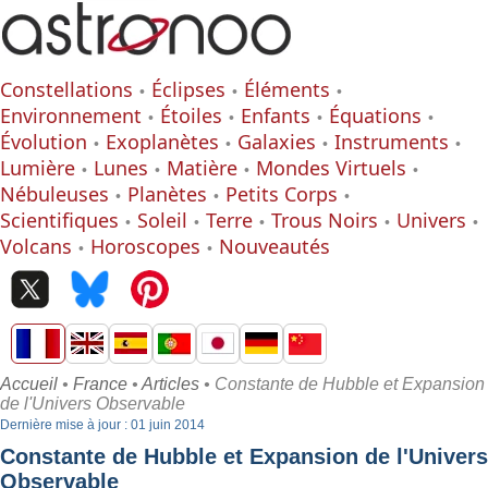
Constellations
Éclipses
Éléments
Environnement
Étoiles
Enfants
Équations
Évolution
Exoplanètes
Galaxies
Instruments
Lumière
Lunes
Matière
Mondes Virtuels
Nébuleuses
Planètes
Petits Corps
Scientifiques
Soleil
Terre
Trous Noirs
Univers
Volcans
Horoscopes
Nouveautés
Accueil
•
France
•
Articles
• Constante de Hubble et Expansion
de l'Univers Observable
Dernière mise à jour : 01 juin 2014
Constante de Hubble et Expansion de l'Univers
Observable