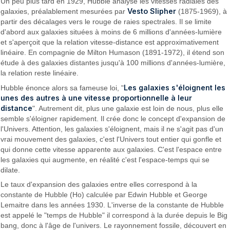
Un peu plus tard en 1929, Hubble analyse les vitesses radiales des
Vesto Slipher
galaxies, préalablement mesurées par
(1875-1969), à
partir des décalages vers le rouge de raies spectrales. Il se limite
d'abord aux galaxies situées à moins de 6 millions d'années-lumière
et s'aperçoit que la relation vitesse-distance est approximativement
linéaire. En compagnie de Milton Humason (1891-1972), il étend son
étude à des galaxies distantes jusqu'à 100 millions d'années-lumière,
la relation reste linéaire.
Les galaxies s'éloignent les
Hubble énonce alors sa fameuse loi, "
unes des autres à une vitesse proportionnelle à leur
distance
". Autrement dit, plus une galaxie est loin de nous, plus elle
semble s'éloigner rapidement. Il crée donc le concept d'expansion de
l'Univers. Attention, les galaxies s'éloignent, mais il ne s'agit pas d'un
vrai mouvement des galaxies, c'est l'Univers tout entier qui gonfle et
qui donne cette vitesse apparente aux galaxies. C'est l'espace entre
les galaxies qui augmente, en réalité c'est l'espace-temps qui se
dilate.
Le taux d'expansion des galaxies entre elles correspond à la
constante de Hubble (Hο) calculée par Edwin Hubble et George
Lemaitre dans les années 1930. L'inverse de la constante de Hubble
est appelé le "temps de Hubble" il correspond à la durée depuis le Big
bang, donc à l'âge de l'univers. Le rayonnement fossile, découvert en