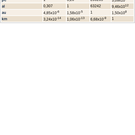
3,09x10
12
al
0,307
1
63242
9,46x10
-6
-5
8
au
1
4,85x10
1,58x10
1,50x10
-14
-13
-9
km
1
3,24x10
1,06x10
6,68x10