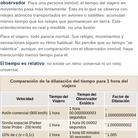
observador
. Para una persona inmóvil, el tiempo del viajero en
movimiento pasa más lentamente. Esto es lo que se observa con
relojes atómicos transportados en aviones o satélites: acumulan
menos tiempo que los relojes que permanecen en tierra. Este
enlentecimiento es real y medible, no una ilusión.
Para el viajero, todo parece normal. Sus relojes, movimientos y
sensaciones siguen su ritmo habitual. No percibe que su tiempo "se
ralentice", aunque, en comparación con el observador inmóvil, haya
transcurrido menos tiempo para él.
El tiempo es relativo
: no existe un ritmo universal ni un reloj
universal.
Comparación de la dilatación del tiempo para 1 hora del
viajero
Tiempo del
Tiempo del
Factor de
Velocidad
Observador
Viajero
Dilatación
Estático
1 hora
˜
Avión comercial (900 km/h)
1 hora
00.0000000003
1.0000000000004
segundos
Sonda espacial (Parker
1 hora 00.00002
1 hora
˜ 1.0000000002
Solar Probe - 200 km/s)
segundos
1 hora 00 minutos
10% de c (v = 0,1c)
1 hora
˜ 1.005
30 segundos