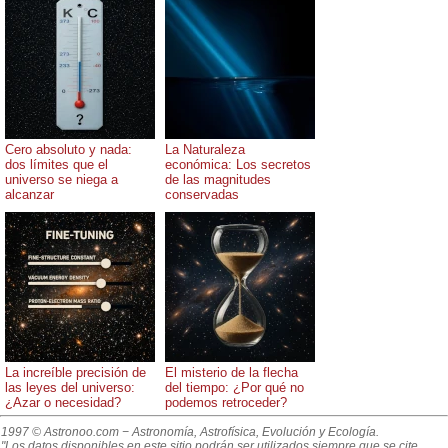
Cero absoluto y nada:
La Naturaleza
dos límites que el
económica: Los secretos
universo se niega a
de las magnitudes
alcanzar
conservadas
La increíble precisión de
El misterio de la flecha
las leyes del universo:
del tiempo: ¿Por qué no
¿Azar o necesidad?
podemos retroceder?
1997 © Astronoo.com
− Astronomía, Astrofísica, Evolución y Ecología.
"Los datos disponibles en este sitio podrán ser utilizados siempre que se cite