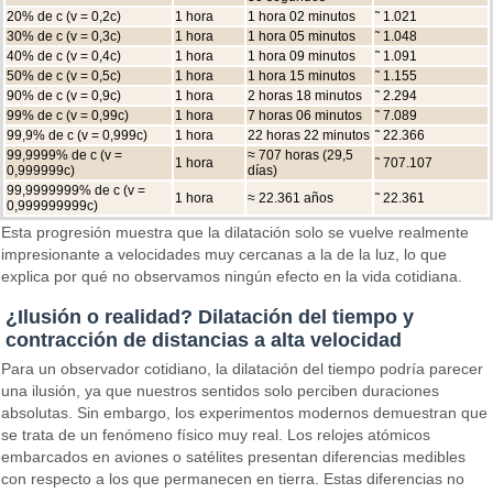
20% de c (v = 0,2c)
1 hora
1 hora 02 minutos
˜ 1.021
30% de c (v = 0,3c)
1 hora
1 hora 05 minutos
˜ 1.048
40% de c (v = 0,4c)
1 hora
1 hora 09 minutos
˜ 1.091
50% de c (v = 0,5c)
1 hora
1 hora 15 minutos
˜ 1.155
90% de c (v = 0,9c)
1 hora
2 horas 18 minutos
˜ 2.294
99% de c (v = 0,99c)
1 hora
7 horas 06 minutos
˜ 7.089
99,9% de c (v = 0,999c)
1 hora
22 horas 22 minutos
˜ 22.366
99,9999% de c (v =
≈ 707 horas (29,5
1 hora
˜ 707.107
0,999999c)
días)
99,9999999% de c (v =
1 hora
≈ 22.361 años
˜ 22.361
0,999999999c)
Esta progresión muestra que la dilatación solo se vuelve realmente
impresionante a velocidades muy cercanas a la de la luz, lo que
explica por qué no observamos ningún efecto en la vida cotidiana.
¿Ilusión o realidad? Dilatación del tiempo y
contracción de distancias a alta velocidad
Para un observador cotidiano, la dilatación del tiempo podría parecer
una ilusión, ya que nuestros sentidos solo perciben duraciones
absolutas. Sin embargo, los experimentos modernos demuestran que
se trata de un fenómeno físico muy real. Los relojes atómicos
embarcados en aviones o satélites presentan diferencias medibles
con respecto a los que permanecen en tierra. Estas diferencias no