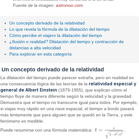
Fuente de la imagen:
astronoo.com
Un concepto derivado de la relatividad
Lo que revela la fórmula de la dilatación del tiempo
Cómo percibe el viajero la dilatación del tiempo
¿Ilusión o realidad? Dilatación del tiempo y contracción de
distancias a alta velocidad
Para explorar en esta categoría
Un concepto derivado de la relatividad
La dilatación del tiempo puede parecer extraña, pero en realidad es
relatividad especial y
una consecuencia lógica de las teorías de la
general de Albert Einstein
(1879-1955), que explican cómo el
tiempo fluye de manera diferente según la velocidad y la gravedad.
Demuestra que el tiempo no transcurre igual para todos. Por ejemplo,
si viajas muy rápido en una nave espacial, el tiempo a bordo pasará
más lentamente que para alguien que se quedó en la Tierra, y este
fenómeno es medible.
τ
=
Puede resumirse con una fórmula matemática:
t
,
t
=
τ
1
−
v
2
/
c
2
√
2
2
1
−
/
v
c