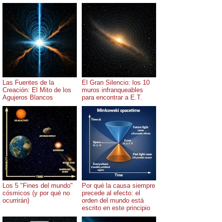
Las Fuentes de la
El Gran Silencio: los 10
Creación: El Mito de los
muros infranqueables
Agujeros Blancos
para encontrar a E.T.
Los 5 "Fines del mundo"
Por qué la causa siempre
cósmicos (y por qué no
precede al efecto: el
ocurrirán)
orden del mundo está
escrito en este principio