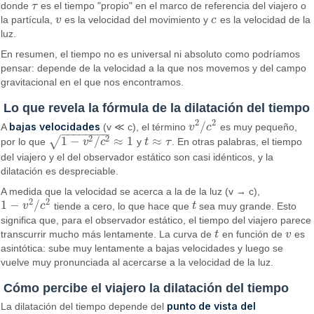
donde
τ
es el tiempo "propio" en el marco de referencia del viajero o
τ
la partícula,
v
es la velocidad del movimiento y
c
es la velocidad de la
v
c
luz.
En resumen, el tiempo no es universal ni absoluto como podríamos
pensar: depende de la velocidad a la que nos movemos y del campo
gravitacional en el que nos encontramos.
Lo que revela la fórmula de la dilatación del tiempo
2
2
/
bajas velocidades
A
(v ≪ c), el término
v
c
es muy pequeño,
v
2
/
c
2
−
−
−
−
−
−
−
−
2
2
1
−
/
≈
1
≈
√
por lo que
v
c
y
t
τ
. En otras palabras, el tiempo
1
−
v
2
/
c
2
≈
1
t
≈
τ
del viajero y el del observador estático son casi idénticos, y la
dilatación es despreciable.
A medida que la velocidad se acerca a la de la luz (v → c),
2
2
1
−
/
v
c
tiende a cero, lo que hace que
t
sea muy grande. Esto
1
−
v
2
/
c
2
t
significa que, para el observador estático, el tiempo del viajero parece
transcurrir mucho más lentamente. La curva de
t
en función de
v
es
t
v
asintótica: sube muy lentamente a bajas velocidades y luego se
vuelve muy pronunciada al acercarse a la velocidad de la luz.
Cómo percibe el viajero la dilatación del tiempo
punto de vista del
La dilatación del tiempo depende del