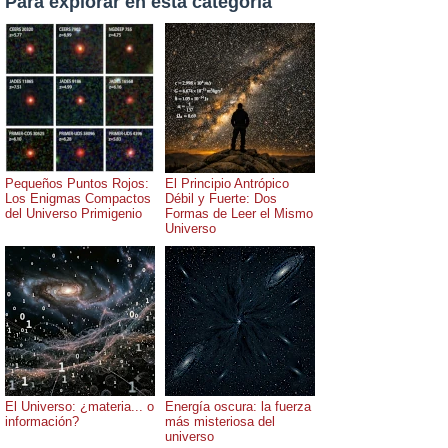
Para explorar en esta categoría
Pequeños Puntos Rojos:
El Principio Antrópico
Los Enigmas Compactos
Débil y Fuerte: Dos
del Universo Primigenio
Formas de Leer el Mismo
Universo
El Universo: ¿materia... o
Energía oscura: la fuerza
información?
más misteriosa del
universo