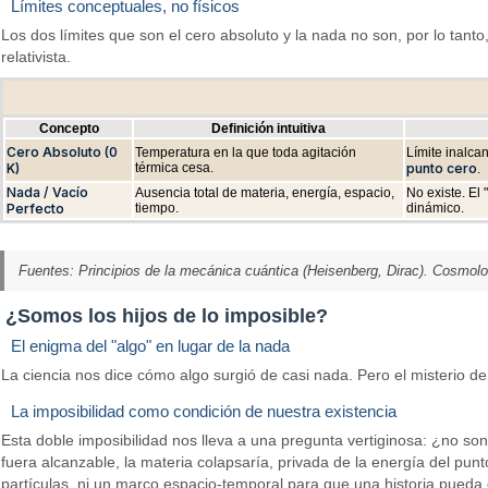
Límites conceptuales, no físicos
Los dos límites que son el cero absoluto y la nada no son, por lo tanto
relativista.
Concepto
Definición intuitiva
Cero Absoluto (0
Temperatura en la que toda agitación
Límite inalca
K)
térmica cesa.
punto cero
.
Nada / Vacío
Ausencia total de materia, energía, espacio,
No existe. El 
Perfecto
tiempo.
dinámico.
Fuentes: Principios de la mecánica cuántica (Heisenberg, Dirac). Cosmolog
¿Somos los hijos de lo imposible?
El enigma del "algo" en lugar de la nada
La ciencia nos dice cómo algo surgió de casi nada. Pero el misterio de p
La imposibilidad como condición de nuestra existencia
Esta doble imposibilidad nos lleva a una pregunta vertiginosa: ¿no son
fuera alcanzable, la materia colapsaría, privada de la energía del punt
partículas, ni un marco espacio-temporal para que una historia pueda 