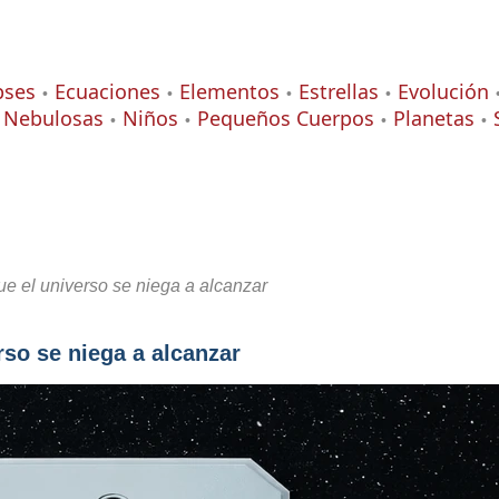
pses
Ecuaciones
Elementos
Estrellas
Evolución
Nebulosas
Niños
Pequeños Cuerpos
Planetas
ue el universo se niega a alcanzar
rso se niega a alcanzar