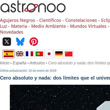
Agujeros Negros
Científicos
Constelaciones
Ecli
Luz
Materia
Medio Ambiente
Mundos Virtuales
Novedades
Inicio
•
España
•
Articulos
• Cero absoluto y nada: dos límites q
Última actualización: 16 de enero de 2026
Cero absoluto y nada: dos límites que el unive