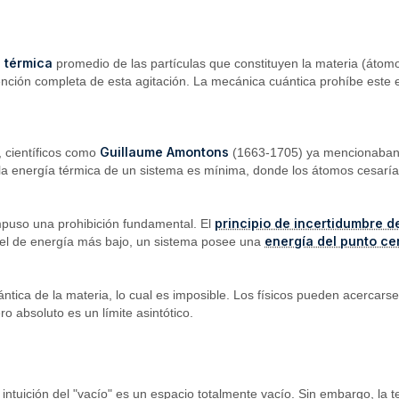
n térmica
promedio de las partículas que constituyen la materia (átom
nción completa de esta agitación. La mecánica cuántica prohíbe este 
Guillaume Amontons
I, científicos como
(1663-1705) ya mencionaban l
e la energía térmica de un sistema es mínima, donde los átomos cesarí
principio de incertidumbre 
impuso una prohibición fundamental. El
energía del punto ce
vel de energía más bajo, un sistema posee una
ántica de la materia, lo cual es imposible. Los físicos pueden acercars
ro absoluto es un límite asintótico.
intuición del "vacío" es un espacio totalmente vacío. Sin embargo, la