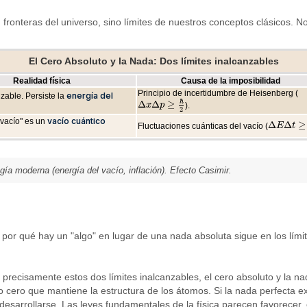
, fronteras del universo, sino límites de nuestros conceptos clásicos. 
El Cero Absoluto y la Nada: Dos límites inalcanzables
Realidad física
Causa de la imposibilidad
Principio de incertidumbre de Heisenberg (
energía del
nzable. Persiste la
ℏ
Δ
Δ
≥
).
x
p
Δ
x
Δ
p
≥
ℏ
2
2
vacío cuántico
"vacío" es un
Δ
Δ
≥
Fluctuaciones cuánticas del vacío (
E
t
Δ
E
Δ
t
≥
ℏ
2
ía moderna (energía del vacío, inflación). Efecto Casimir.
or qué hay un "algo" en lugar de una nada absoluta sigue en los límites 
 precisamente estos dos límites inalcanzables, el cero absoluto y la n
o cero que mantiene la estructura de los átomos. Si la nada perfecta exi
desarrollarse. Las leyes fundamentales de la física parecen favorecer