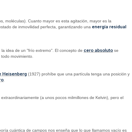
os, moléculas). Cuanto mayor es esta agitación, mayor es la
energía residual
estado de inmovilidad perfecta, garantizando una
cero absoluto
a idea de un "frío extremo". El concepto de
se
a todo movimiento.
de Heisenberg
(1927) prohíbe que una partícula tenga una posición y
ro
.
e extraordinariamente (a unos pocos milmillones de Kelvin), pero el
 teoría cuántica de campos nos enseña que lo que llamamos vacío es