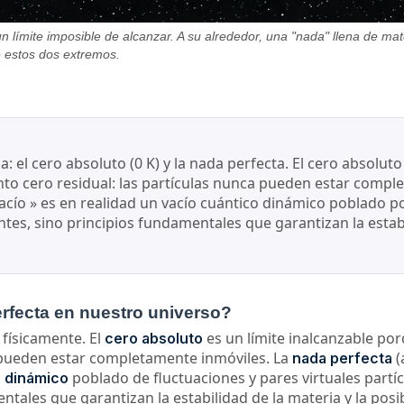
 límite imposible de alcanzar. A su alrededor, una "nada" llena de mater
te estos dos extremos.
a: el cero absoluto (0 K) y la nada perfecta. El cero absolut
 cero residual: las partículas nunca pueden estar complet
vacío » es en realidad un vacío cuántico dinámico poblado por
tes, sino principios fundamentales que garantizan la estabil
erfecta en nuestro universo?
n físicamente. El
es un límite inalcanzable po
cero absoluto
a pueden estar completamente inmóviles. La
(
nada perfecta
poblado de fluctuaciones y pares virtuales partícu
o dinámico
ales que garantizan la estabilidad de la materia y la posibi