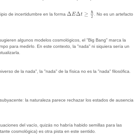
ℏ
Δ
Δ
≥
ipio de incertidumbre en la forma
E
t
. No es un artefacto
Δ
E
Δ
t
≥
ℏ
2
2
 sugieren algunos modelos cosmológicos, el "Big Bang" marca la
po para medirlo. En este contexto, la "nada" ni siquiera sería un
tualizarla.
erso de la nada", la "nada" de la física no es la "nada" filosófica.
io subyacente: la naturaleza parece rechazar los estados de ausencia
uctuaciones del vacío, quizás no habría habido semillas para las
ante cosmológica) es otra pista en este sentido.