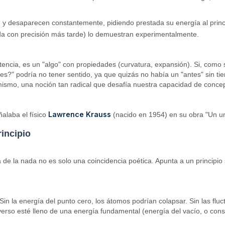
y desaparecen constantemente, pidiendo prestada su energía al princ
a con precisión más tarde) lo demuestran experimentalmente.
encia, es un "algo" con propiedades (curvatura, expansión). Si, como
?" podría no tener sentido, ya que quizás no había un "antes" sin tiem
 mismo, una noción tan radical que desafía nuestra capacidad de concep
Lawrence Krauss
alaba el físico
(nacido en 1954) en su obra "Un univ
incipio
cia de la nada no es solo una coincidencia poética. Apunta a un princip
. Sin la energía del punto cero, los átomos podrían colapsar. Sin las fl
erso esté lleno de una energía fundamental (energía del vacío, o const