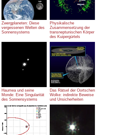
Zwergplaneten: Diese
Physikalische
vergessenen Welten des
Zusammensetzung der
Sonnensystems
transneptunischen Körper
des Kuipergürtels
Haumea und seine
Das Rätsel der Oortschen
Monde: Eine Singularität
Wolke: indirekte Beweise
des Sonnensystems
und Unsicherheiten