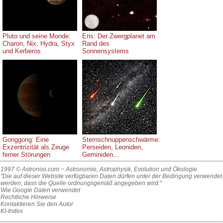
Pluto und seine Monde:
Eris: Der Zwergplanet am
Charon, Nix, Hydra, Styx
Rand des
und Kerberos
Sonnensystems
Gonggong: Eine
Sternschnuppenschwärme:
Exzentrizität als Zeuge
Perseiden, Leoniden,
ferner Störungen
Geminiden...
1997 © Astronoo.com
− Astronomie, Astrophysik, Evolution und Ökologie.
"Die auf dieser Website verfügbaren Daten dürfen unter der Bedingung verwendet
werden, dass die Quelle ordnungsgemäß angegeben wird."
Wie Google Daten verwendet
Rechtliche Hinweise
Kontaktieren Sie den Autor
KI-Index