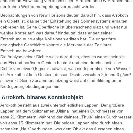
anhaltende Einwirkung von kosmischen Strahlen und UV-Strahlen aus
der frühen Weltraumumgebung verursacht werden.
Beobachtungen von New Horizons deuten darauf hin, dass Arrokoth
ein Objekt ist, das seit der Entstehung des Sonnensystems erhalten
geblieben ist. Seine Oberfläche ist überraschend glatt und weist nur
wenige Krater auf, was darauf hindeutet, dass er seit seiner
Entstehung nur wenige Kollisionen erlitten hat. Die ungestörte
geologische Geschichte konnte die Merkmale der Zeit ihrer
Entstehung bewahren.
Die Analyse seiner Dichte weist darauf hin, dass es wahrscheinlich
aus Eis und porösem Gestein besteht und eine durchschnittliche
Dichte von etwa 0,5 g/cm³ aufweist, was niedriger als die von Wasser
ist. Arrokoth ist kein Gestein, dessen Dichte zwischen 2,5 und 3 g/cm³
schwankt. Seine Zusammensetzung weist auf eine Bildung unter
Niedrigenergiebedingungen hin.
Arrokoth, binäres Kontaktobjekt
Arrokoth besteht aus zwei unterschiedlichen Lappen. Der größere
Lappen mit dem Spitznamen „Ultima“ hat einen Durchmesser von
etwa 21 Kilometern, während der kleinere „Thule“ einen Durchmesser
von etwa 15 Kilometern hat. Die beiden Lappen sind durch einen
schmalen „Hals“ verbunden, was dem Objekt das Aussehen eines