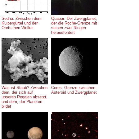
Sedna: Zwischen dem
Quaoar: Der Zwergplanet,
Kuipergürtel und der
der die Roche-Grenze mit
Oortschen Wolke
seinen zwei Ringen
herausfordert
Was ist Staub? Zwischen
Ceres: Grenze zwischen
dem, der sich auf
Asteroid und Zwergplanet
unseren Regalen absetzt,
und dem, der Planeten
bildet