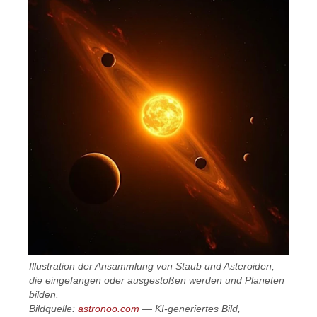
Illustration der Ansammlung von Staub und Asteroiden,
die eingefangen oder ausgestoßen werden und Planeten
bilden.
Bildquelle:
astronoo.com
— KI-generiertes Bild,