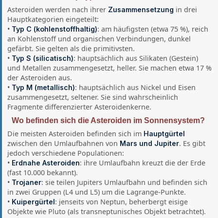
Asteroiden werden nach ihrer
in drei
Zusammensetzung
Hauptkategorien eingeteilt:
•
: am häufigsten (etwa 75 %), reich
Typ C (kohlenstoffhaltig)
an Kohlenstoff und organischen Verbindungen, dunkel
gefärbt. Sie gelten als die primitivsten.
•
: hauptsächlich aus Silikaten (Gestein)
Typ S (silicatisch)
und Metallen zusammengesetzt, heller. Sie machen etwa 17 %
der Asteroiden aus.
•
: hauptsächlich aus Nickel und Eisen
Typ M (metallisch)
zusammengesetzt, seltener. Sie sind wahrscheinlich
Fragmente differenzierter Asteroidenkerne.
Wo befinden sich die Asteroiden im Sonnensystem?
Die meisten Asteroiden befinden sich im
Hauptgürtel
zwischen den Umlaufbahnen von
. Es gibt
Mars und Jupiter
jedoch verschiedene Populationen:
•
: ihre Umlaufbahn kreuzt die der Erde
Erdnahe Asteroiden
(fast 10.000 bekannt).
•
: sie teilen Jupiters Umlaufbahn und befinden sich
Trojaner
in zwei Gruppen (L4 und L5) um die Lagrange-Punkte.
•
: jenseits von Neptun, beherbergt eisige
Kuipergürtel
Objekte wie Pluto (als transneptunisches Objekt betrachtet).