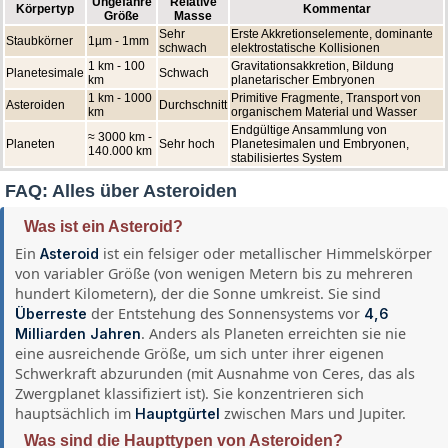
Ungefähre
Relative
Körpertyp
Kommentar
Größe
Masse
Sehr
Erste Akkretionselemente, dominante
Staubkörner
1µm - 1mm
schwach
elektrostatische Kollisionen
1 km - 100
Gravitationsakkretion, Bildung
Planetesimale
Schwach
km
planetarischer Embryonen
1 km - 1000
Primitive Fragmente, Transport von
Asteroiden
Durchschnitt
km
organischem Material und Wasser
Endgültige Ansammlung von
≈ 3000 km -
Planeten
Sehr hoch
Planetesimalen und Embryonen,
140.000 km
stabilisiertes System
FAQ: Alles über Asteroiden
Was ist ein Asteroid?
Ein
ist ein felsiger oder metallischer Himmelskörper
Asteroid
von variabler Größe (von wenigen Metern bis zu mehreren
hundert Kilometern), der die Sonne umkreist. Sie sind
der Entstehung des Sonnensystems vor
Überreste
4,6
. Anders als Planeten erreichten sie nie
Milliarden Jahren
eine ausreichende Größe, um sich unter ihrer eigenen
Schwerkraft abzurunden (mit Ausnahme von Ceres, das als
Zwergplanet klassifiziert ist). Sie konzentrieren sich
hauptsächlich im
zwischen Mars und Jupiter.
Hauptgürtel
Was sind die Haupttypen von Asteroiden?