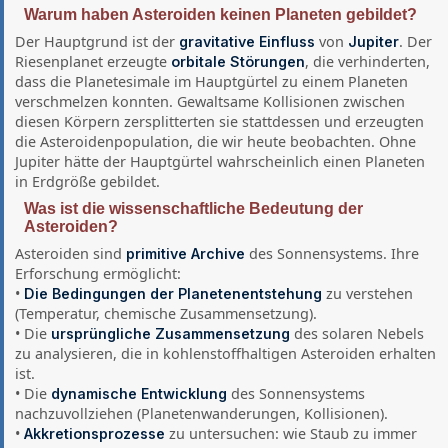
Warum haben Asteroiden keinen Planeten gebildet?
Der Hauptgrund ist der
von
. Der
gravitative Einfluss
Jupiter
Riesenplanet erzeugte
, die verhinderten,
orbitale Störungen
dass die Planetesimale im Hauptgürtel zu einem Planeten
verschmelzen konnten. Gewaltsame Kollisionen zwischen
diesen Körpern zersplitterten sie stattdessen und erzeugten
die Asteroidenpopulation, die wir heute beobachten. Ohne
Jupiter hätte der Hauptgürtel wahrscheinlich einen Planeten
in Erdgröße gebildet.
Was ist die wissenschaftliche Bedeutung der
Asteroiden?
Asteroiden sind
des Sonnensystems. Ihre
primitive Archive
Erforschung ermöglicht:
•
zu verstehen
Die Bedingungen der Planetenentstehung
(Temperatur, chemische Zusammensetzung).
• Die
des solaren Nebels
ursprüngliche Zusammensetzung
zu analysieren, die in kohlenstoffhaltigen Asteroiden erhalten
ist.
• Die
des Sonnensystems
dynamische Entwicklung
nachzuvollziehen (Planetenwanderungen, Kollisionen).
•
zu untersuchen: wie Staub zu immer
Akkretionsprozesse