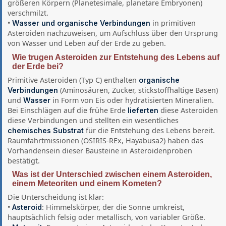
größeren Körpern (Planetesimale, planetare Embryonen)
verschmilzt.
•
in primitiven
Wasser und organische Verbindungen
Asteroiden nachzuweisen, um Aufschluss über den Ursprung
von Wasser und Leben auf der Erde zu geben.
Wie trugen Asteroiden zur Entstehung des Lebens auf
der Erde bei?
Primitive Asteroiden (Typ C) enthalten
organische
(Aminosäuren, Zucker, stickstoffhaltige Basen)
Verbindungen
und
in Form von Eis oder hydratisierten Mineralien.
Wasser
Bei Einschlägen auf die frühe Erde
diese Asteroiden
lieferten
diese Verbindungen und stellten ein wesentliches
für die Entstehung des Lebens bereit.
chemisches Substrat
Raumfahrtmissionen (OSIRIS-REx, Hayabusa2) haben das
Vorhandensein dieser Bausteine in Asteroidenproben
bestätigt.
Was ist der Unterschied zwischen einem Asteroiden,
einem Meteoriten und einem Kometen?
Die Unterscheidung ist klar:
•
: Himmelskörper, der die Sonne umkreist,
Asteroid
hauptsächlich felsig oder metallisch, von variabler Größe.