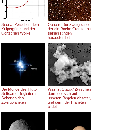
Sedna: Zwischen dem
Quaoar: Der Zwergplanet,
Kuipergürtel und der
der die Roche-Grenze mit
Oortschen Wolke
seinen Ringen
herausfordert
Die Monde des Pluto:
Was ist Staub? Zwischen
Seltsame Begleiter im
dem, der sich auf
Schatten des
unseren Regalen absetzt,
Zwergplaneten
und dem, der Planeten
bildet