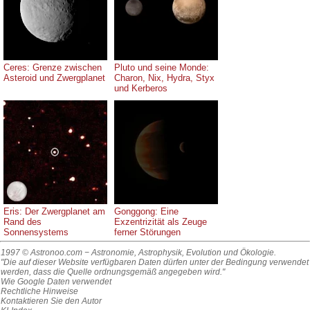
Ceres: Grenze zwischen
Pluto und seine Monde:
Asteroid und Zwergplanet
Charon, Nix, Hydra, Styx
und Kerberos
Eris: Der Zwergplanet am
Gonggong: Eine
Rand des
Exzentrizität als Zeuge
Sonnensystems
ferner Störungen
1997 © Astronoo.com
− Astronomie, Astrophysik, Evolution und Ökologie.
"Die auf dieser Website verfügbaren Daten dürfen unter der Bedingung verwendet
werden, dass die Quelle ordnungsgemäß angegeben wird."
Wie Google Daten verwendet
Rechtliche Hinweise
Kontaktieren Sie den Autor