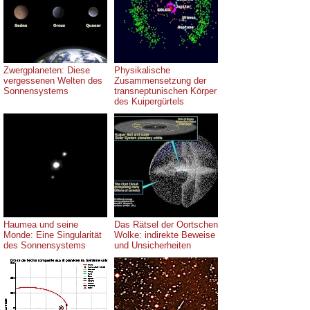
Zwergplaneten: Diese
Physikalische
vergessenen Welten des
Zusammensetzung der
Sonnensystems
transneptunischen Körper
des Kuipergürtels
Haumea und seine
Das Rätsel der Oortschen
Monde: Eine Singularität
Wolke: indirekte Beweise
des Sonnensystems
und Unsicherheiten