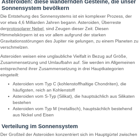
Asteroiden: diese wandernden Gesteine, die unser
Sonnensystem bevölkern
Die Entstehung des Sonnensystems ist ein komplexer Prozess, der
vor etwa 4,6 Milliarden Jahren begann. Asteroiden, Überreste
der
protosolarer Nebel
, sind Zeugen dieser Zeit. Diesen
Himmelskörpern ist es vor allem aufgrund der starken
Gravitationsstörungen des Jupiter nie gelungen, zu einem Planeten zu
verschmelzen.
Asteroiden weisen eine unglaubliche Vielfalt in Bezug auf Größe,
Zusammensetzung und Umlaufbahn auf. Sie werden im Allgemeinen
entsprechend ihrer Zusammensetzung in drei Hauptkategorien
eingeteilt:
Asteroiden vom Typ C (kohlenstoffhaltige Chondriten), die
häufigsten, reich an Kohlenstoff
Asteroiden vom S-Typ (Silikat), die hauptsächlich aus Silikaten
bestehen
Asteroiden vom Typ M (metallisch), hauptsächlich bestehend
aus Nickel und Eisen
Verteilung im Sonnensystem
Der Großteil der Asteroiden konzentriert sich im Hauptgürtel zwischen