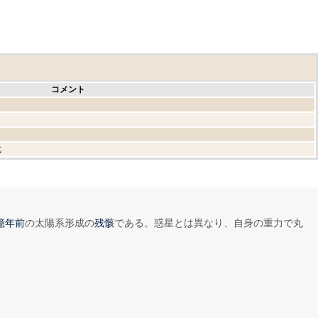
コメント
化
の太陽系形成の
である。惑星とは異なり、自身の重力で丸
億年前
残骸