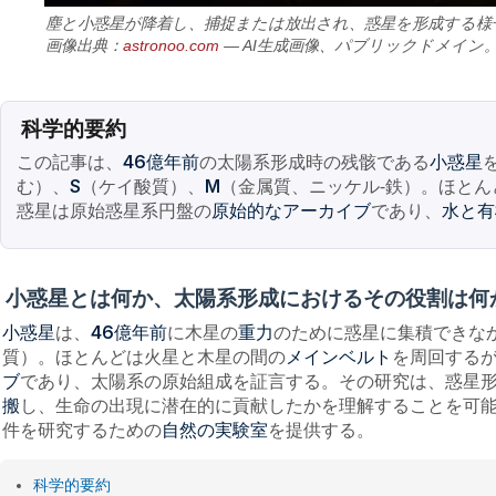
塵と小惑星が降着し、捕捉または放出され、惑星を形成する様
画像出典：
astronoo.com
— AI生成画像、パブリックドメイン
科学的要約
この記事は、
の太陽系形成時の残骸である
46億年前
小惑星
む）、
（ケイ酸質）、
（金属質、ニッケル-鉄）。ほとん
S
M
惑星は原始惑星系円盤の
であり、
原始的なアーカイブ
水と有
小惑星とは何か、太陽系形成におけるその役割は何
は、
に木星の
のために惑星に集積できな
小惑星
46億年前
重力
質）。ほとんどは火星と木星の間の
を周回する
メインベルト
であり、太陽系の原始組成を証言する。その研究は、惑星
ブ
し、生命の出現に潜在的に貢献したかを理解することを可
搬
件を研究するための
を提供する。
自然の実験室
科学的要約