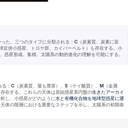
かった。三つのタイプに分類される：
（炭素質、炭素に富
C
球近傍小惑星、トロヤ群、カイパーベルト）も存在する。小
、惑星形成、集積、太陽系の動的進化の理解を可能にする。
れる：
（炭素質、最も豊富）、
（ケイ酸質）、
（金属
C
S
M
も存在する。これらの天体は原始惑星系円盤の
生きたアーカイ
分析し、小惑星がどのように
水と有機化合物を地球型惑星に運
は天体の階層における重要なステップを示し、太陽系の初期条