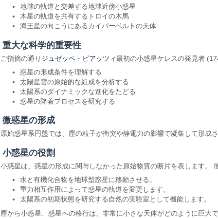
地球の軌道と交差する地球近傍小惑星
木星の軌道を共有するトロイの木馬
海王星の向こうにあるカイパーベルトの天体
重大な科学的重要性
ジュゼッペ・ピアッツィ
ご指摘の通り
最初の小惑星ケレスの発見者 (1
惑星の形成条件を理解する
太陽星雲の原始的な組成を分析する
太陽系のダイナミックな進化をたどる
惑星の降着プロセスを研究する
微惑星の形成
原始惑星系円盤では、塵の粒子が衝突や静電力の影響で凝集して形成
小惑星の役割
小惑星は、惑星の形成に関与しなかった原始物質の断片を表します。 
水と有機化合物を地球型惑星に移動させる。
重力相互作用によって惑星の軌道を変更します。
太陽系の初期状態を研究する自然の実験室として機能します。
塵から小惑星、惑星への移行は、非常に小さな天体がどのように巨大