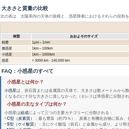
大きさと質量の比較
次の表は、太陽系内の天体の規模と、惑星降着におけるそれらの役割
体型
おおよそのサイズ
粉塵
1μm～1mm
微惑星
1km～100km
小惑星
1km～1000km
惑星
≈ 3000 km - 140,000 km
FAQ：小惑星のすべて
小惑星とは何か？
は、岩石質または金属質の天体で、大きさは数メートルから
小惑星
くなるのに十分な大きさに達しなかった（セレスは準惑星に分類さ
小惑星の主なタイプは何か？
小惑星は
によって三つの主要カテゴリーに分類される：
組成
•
：最も豊富（約75％）、炭素と有機化合物に富み
C型（炭素質）
•
：主にケイ酸塩（岩石）と金属から成り、より明る
S型（ケイ酸質）