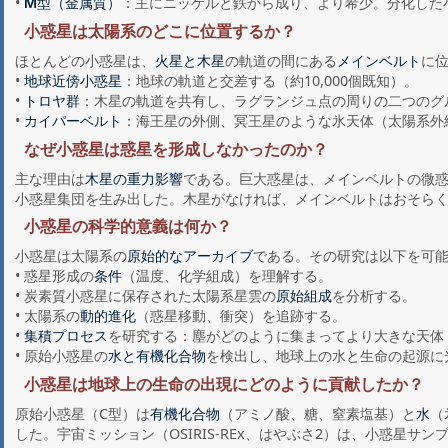
•
：主にニッケルと鉄から成り、より希少。分化した
M型（金属質）
小惑星は太陽系のどこに位置するか？
ほとんどの小惑星は、
の軌道の間にある
に
火星と木星
メインベルト
•
：地球の軌道と交差する（約10,000個既知）。
地球近傍小惑星
•
：木星の軌道を共有し、ラグランジュ点の周りの二つのグル
トロヤ群
•
：海王星の外側、冥王星のような氷天体（太陽系外
カイパーベルト
なぜ小惑星は惑星を形成しなかったのか？
主な理由は
である。巨大惑星は、メインベルトの微
木星の重力影響
小惑星集団を生み出した。木星がなければ、メインベルトはおそら
小惑星の科学的意義は何か？
小惑星は太陽系の
である。その研究は以下を可
原始的なアーカイブ
• 惑星形成の
（温度、化学組成）を理解する。
条件
• 炭素質小惑星に保存された太陽系星雲の
を分析する。
原始組成
• 太陽系の
（惑星移動、衝突）を追跡する。
動的進化
•
を研究する：塵がどのように集まってより大きな天体
集積プロセス
• 原始小惑星の
を検出し、地球上の水と生命の起源に
水と有機化合物
小惑星は地球上の生命の出現にどのように貢献したか？
原始小惑星（C型）は
（アミノ酸、糖、窒素塩基）と
（
有機化合物
水
した。宇宙ミッション（OSIRIS-REx、はやぶさ2）は、小惑星