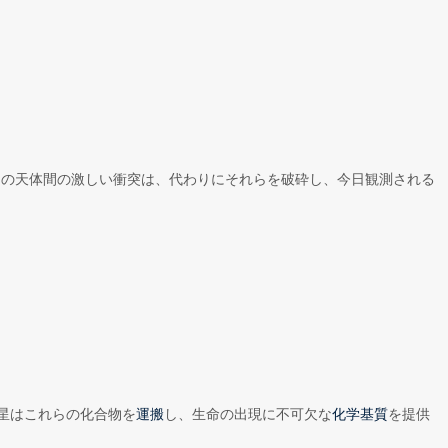
らの天体間の激しい衝突は、代わりにそれらを破砕し、今日観測される
星はこれらの化合物を
し、生命の出現に不可欠な
を提供
運搬
化学基質