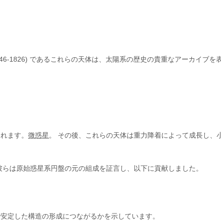
746-1826) であるこれらの天体は、太陽系の歴史の貴重なアーカイ
されます。
微惑星
。 その後、これらの天体は重力降着によって成長し、
彼らは原始惑星系円盤の元の組成を証言し、以下に貢献しました。
で安定した構造の形成につながるかを示しています。