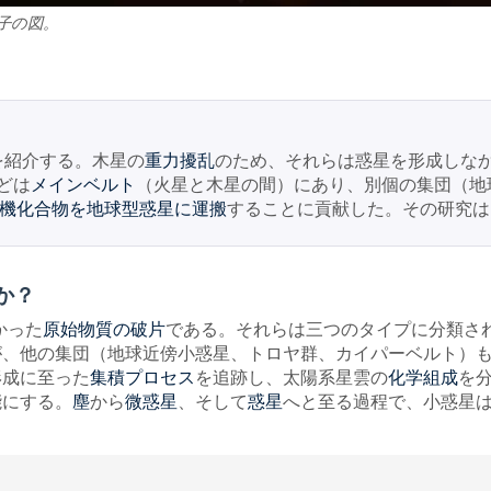
子の図。
。
を紹介する。木星の
のため、それらは惑星を形成しな
重力擾乱
どは
（火星と木星の間）にあり、別個の集団（地
メインベルト
することに貢献した。その研究は
機化合物を地球型惑星に運搬
か？
かった
である。それらは三つのタイプに分類さ
原始物質の破片
が、他の集団（地球近傍小惑星、トロヤ群、カイパーベルト）
形成に至った
を追跡し、太陽系星雲の
を
集積プロセス
化学組成
能にする。
から
、そして
へと至る過程で、小惑星
塵
微惑星
惑星