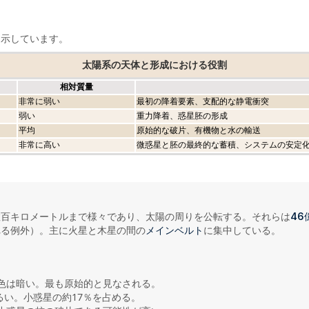
を示しています。
太陽系の天体と形成における役割
相対質量
非常に弱い
最初の降着要素、支配的な静電衝突
弱い
重力降着、惑星胚の形成
平均
原始的な破片、有機物と水の輸送
非常に高い
微惑星と胚の最終的な蓄積、システムの安定
数百キロメートルまで様々であり、太陽の周りを公転する。それらは
46
れる例外）。主に火星と木星の間の
に集中している。
メインベルト
、色は暗い。最も原始的と見なされる。
い。小惑星の約17％を占める。