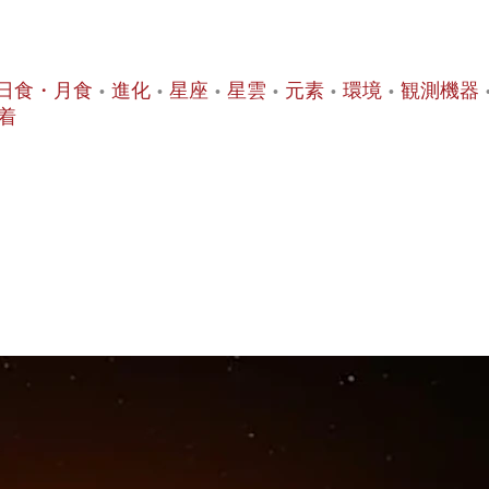
日食・月食
進化
星座
星雲
元素
環境
観測機器
着