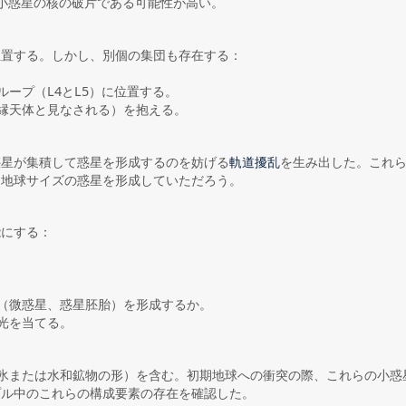
小惑星の核の破片である可能性が高い。
位置する。しかし、別個の集団も存在する：
ープ（L4とL5）に位置する。
縁天体と見なされる）を抱える。
惑星が集積して惑星を形成するのを妨げる
を生み出した。これ
軌道擾乱
く地球サイズの惑星を形成していただろう。
能にする：
（微惑星、惑星胚胎）を形成するか。
光を当てる。
氷または水和鉱物の形）を含む。初期地球への衝突の際、これらの小惑
サンプル中のこれらの構成要素の存在を確認した。