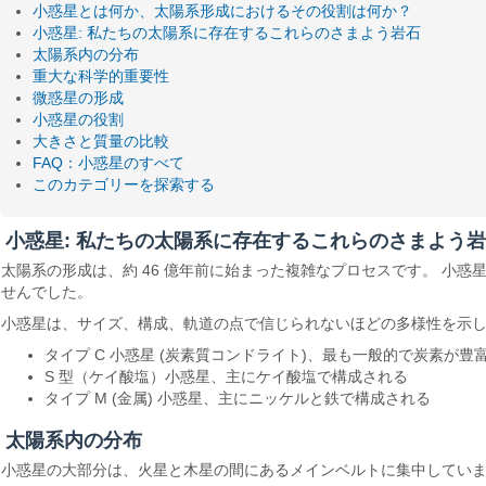
小惑星とは何か、太陽系形成におけるその役割は何か？
小惑星: 私たちの太陽系に存在するこれらのさまよう岩石
太陽系内の分布
重大な科学的重要性
微惑星の形成
小惑星の役割
大きさと質量の比較
FAQ：小惑星のすべて
このカテゴリーを探索する
小惑星: 私たちの太陽系に存在するこれらのさまよう
太陽系の形成は、約 46 億年前に始まった複雑なプロセスです。 小惑
せんでした。
小惑星は、サイズ、構成、軌道の点で信じられないほどの多様性を示しま
タイプ C 小惑星 (炭素質コンドライト)、最も一般的で炭素が豊
S 型（ケイ酸塩）小惑星、主にケイ酸塩で構成される
タイプ M (金属) 小惑星、主にニッケルと鉄で構成される
太陽系内の分布
小惑星の大部分は、火星と木星の間にあるメインベルトに集中してい