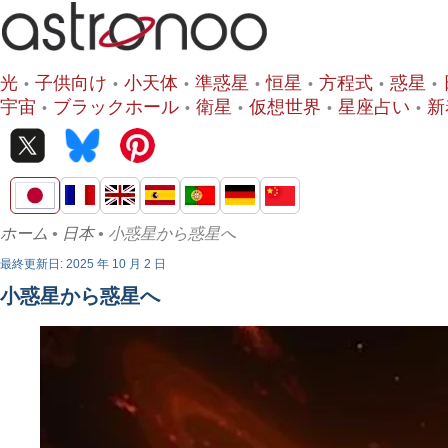
光
子供向け
小天体
準惑星
恒星
方程式
惑星
宇宙
ブラックホール
衛星
仮想世界
星座占い
新
ホーム
•
日本
• 小惑星から惑星へ
最終更新日: 2025 年 10 月 2 日
小惑星から惑星へ