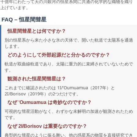
十億年にわたって天の川銀河の恒星系間に共通の化学的な織物を織り
上げています。
FAQ – 恒星間彗星
恒星間彗星とは何ですか？
別の恒星系から来た小さな氷の天体で、開いた軌道で太陽系を通過
します。
どのようにして外部起源だと分かるのですか？
軌道が双曲線軌道であり、太陽に重力的に束縛されていないためで
す。
観測された恒星間彗星は？
これまでに確認されたのは 1I/‘Oumuamua（2017年）と
2I/Borisov（2019年）の2つだけです。
なぜ ‘Oumuamua は奇妙なのですか？
可視的な彗星活動がなく、わずかな未解明の加速が観測されたため
です。
なぜ 2I/Borisov は重要なのですか？
典型的な彗星のように振る舞い、他の惑星系の物質を直接研究でき