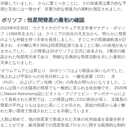
示唆していました。 さらに驚くべきことに、その加速度は重力的な予
測と完全には一致せず、非重力的な推進力の過剰が測定されました。
ボリソフ：恒星間彗星の最初の確認
2019年8月30日、ウクライナのアマチュア天文学者ゲナディ・ボリソ
フ（1966年生まれ）は、クリミアの自分の天文台から、明らかに彗星
のような外観を持つ天体を発見しました。 すぐにその双曲線軌道が計
算され、その離心率3.356は恒星間起源であることに疑いの余地があり
ませんでした。 この彗星は2I/ボリソフと正式に命名され、2番目の確
認された恒星間天体であり、明確な古典的な彗星活動を示した最初の
天体となりました。
'オウムアムアとは異なり、2I/ボリソフはより馴染み深いものでした。
地上および宇宙からの分光分析により、一酸化炭素（CO）、水
（H₂O）、およびシアン化物（CN）の存在が明らかになりました。こ
れらは我々の太陽系の彗星でも一般的に見られる化合物です。 2020年
にNature Astronomy誌にピオトル・グジクとビン・ヤンのチームによ
って発表された研究では、この彗星は特にCOの割合が高く、太陽系の
彗星の平均よりもはるかに高いことが示され、原始の恒星から遠く離
れた寒い環境で形成されたことを示唆しています。
人類は初めて、他の恒星系で形成された天体の化学組成を直接分析す
ることができ、銀河規模での惑星形成プロセスに関する観測的な制約