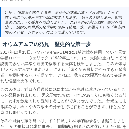
注記：
恒星系が誕生する際、形成中の惑星の重力的な攪乱によって、
数十億の小天体が星間空間に放出されます。 我々の太陽もまた、相当
量のこのような破片を放出しました。 これらの破片は現在、銀河を放
浪し、原始の恒星系の化学的な痕跡（鉱物、氷、有機分子）を「宇宙の
海のメッセージボトル」のように運んでいます。
'オウムアムアの発見：歴史的な第一歩
2017年10月19日、ハワイのPan-STARRS1望遠鏡を使用していた天文
学者ロバート・ウェリック（1982年生まれ）は、太陽の重力だけでは
説明できない異常な速度で移動する天体を検出しました。 この天体は
1I/'オウムアムアと命名され、これは「遠くから最初にやってきた偵察
者」を意味するハワイ語です。 これは、我々の太陽系で初めて確認さ
れた恒星間天体でした。
この天体は、近日点通過後に既に太陽から急速に遠ざかっているとこ
ろを発見されました。 天文学者たちは、それがあまりにも暗くなる前
に、わずか数週間しか観測することができませんでした。 分光法によ
る試みは、表面やガス放出の分子を特定することができず、ほとんど
成功しませんでした。
その不可解な振る舞いは、すぐに激しい科学的論争を引き起こしまし
た。 その形状は非常に細長く、周期的な明るさの変化は乱れた回転を