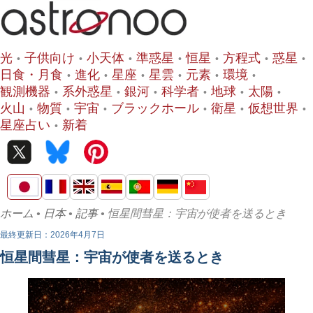
光
子供向け
小天体
準惑星
恒星
方程式
惑星
日食・月食
進化
星座
星雲
元素
環境
観測機器
系外惑星
銀河
科学者
地球
太陽
火山
物質
宇宙
ブラックホール
衛星
仮想世界
星座占い
新着
ホーム
•
日本
•
記事
• 恒星間彗星：宇宙が使者を送るとき
最終更新日：2026年4月7日
恒星間彗星：宇宙が使者を送るとき