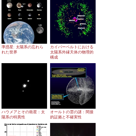
準惑星: 太陽系の忘れら
カイパーベルトにおける
れた世界
太陽系外縁天体の物理的
構成
ハウメアとその衛星：太
オールトの雲の謎：間接
陽系の特異性
的証拠と不確実性