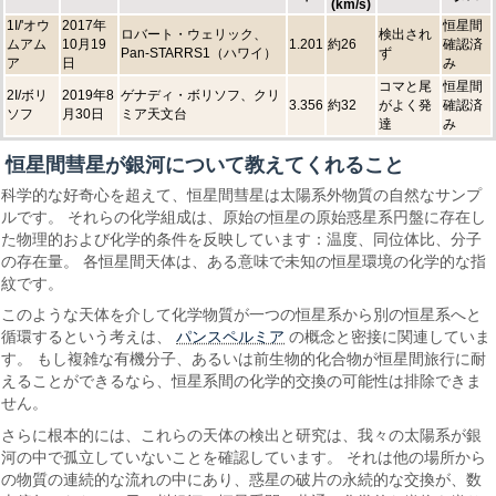
(km/s)
1I/'オウ
2017年
恒星間
ロバート・ウェリック、
検出され
ムアム
10月19
1.201
約26
確認済
Pan-STARRS1（ハワイ）
ず
ア
日
み
コマと尾
恒星間
2I/ボリ
2019年8
ゲナディ・ボリソフ、クリ
3.356
約32
がよく発
確認済
ソフ
月30日
ミア天文台
達
み
恒星間彗星が銀河について教えてくれること
科学的な好奇心を超えて、恒星間彗星は太陽系外物質の自然なサンプ
ルです。 それらの化学組成は、原始の恒星の原始惑星系円盤に存在し
た物理的および化学的条件を反映しています：温度、同位体比、分子
の存在量。 各恒星間天体は、ある意味で未知の恒星環境の化学的な指
紋です。
このような天体を介して化学物質が一つの恒星系から別の恒星系へと
パンスペルミア
循環するという考えは、
の概念と密接に関連していま
す。 もし複雑な有機分子、あるいは前生物的化合物が恒星間旅行に耐
えることができるなら、恒星系間の化学的交換の可能性は排除できま
せん。
さらに根本的には、これらの天体の検出と研究は、我々の太陽系が銀
河の中で孤立していないことを確認しています。 それは他の場所から
の物質の連続的な流れの中にあり、惑星の破片の永続的な交換が、数