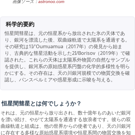
画像ソース：
astronoo.com
科学的要約
恒星間彗星は、元の恒星系から放出された氷の天体であ
り、銀河を漂流した後、双曲線軌道で太陽系を通過する。
その研究は1I/'Oumuamua（2017年）の発見から始ま
り、古典的な彗星活動を示した2I/Borisov（2019年）で確
認された。これらの天体は太陽系外物質の自然なサンプル
を提供し、銀河系の原始惑星系円盤の化学的多様性を明ら
かにする。その存在は、天の川銀河規模での物質交換を確
認し、パンスペルミアや惑星形成に示唆を与える。
恒星間彗星とは何でしょうか？
それは、元の恒星から放り出され、数十億年ものあいだ銀河
を漂い続け、やがて太陽系を通過する放浪者です。彼らの双
曲線軌道と組成は、他の世界からの使者であり、天の川銀河
に存在する多様な原始惑星系環境や恒星系間の物質交換を知