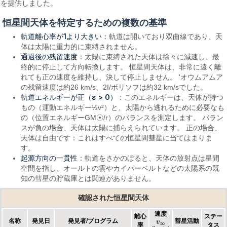
を提供しました。
恒星間天体を特定するための複数の基準
軌道離心率が1より大きい
：軌道は開いており双曲線であり、天
体は太陽に重力的に束縛されません。
通過後の残留速度
：太陽に束縛された天体は徐々に減速し、最
終的に停止して方向転換します。 恒星間天体は、非常に遠く離
れても正の速度を維持し、決して停止しません。 'オウムアムア
の残留速度は約26 km/s、2I/ボリソフは約32 km/sでした。
軌道エネルギーが正（ε > 0）
：このエネルギーは、天体が持つ
もの（運動エネルギー½v²）と、太陽から逃れるために必要なも
の（位置エネルギーGM☉/r）のバランスを測定します。 バラン
スが負の場合、天体は太陽に捕らえられています。 正の場合、
天体は自由です：これはすべての恒星間彗星に当てはまりま
す。
起源方向の一貫性
：軌道をさかのぼると、天体の放射点は星間
空間を指し、オールトの雲やカイパーベルトなどの太陽系の既
知の彗星の貯蔵庫とは関連がありません。
確認された恒星間天体
速度
離心
ステー
名称
発見日
発見者/プログラム
彗星活動
v
v
∞
∞
率
タス