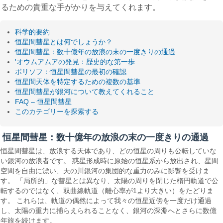
るための貴重な手がかりを与えてくれます。
科学的要約
恒星間彗星とは何でしょうか？
恒星間彗星：数十億年の放浪の末の一度きりの通過
'オウムアムアの発見：歴史的な第一歩
ボリソフ：恒星間彗星の最初の確認
恒星間天体を特定するための複数の基準
恒星間彗星が銀河について教えてくれること
FAQ – 恒星間彗星
このカテゴリーを探索する
恒星間彗星：数十億年の放浪の末の一度きりの通過
恒星間彗星は、放浪する天体であり、どの恒星の周りも公転していな
い銀河の放浪者です。 惑星形成時に原始の恒星系から放出され、星間
空間を自由に漂い、天の川銀河の集団的な重力のみに影響を受けま
す。 「局所的」な彗星とは異なり、太陽の周りを閉じた楕円軌道で公
転するのではなく、双曲線軌道（離心率が1より大きい）をたどりま
す。 これらは、軌道の偶然によって我々の恒星近傍を一度だけ通過
し、太陽の重力に捕らえられることなく、銀河の深淵へとさらに数億
年旅を続けます。