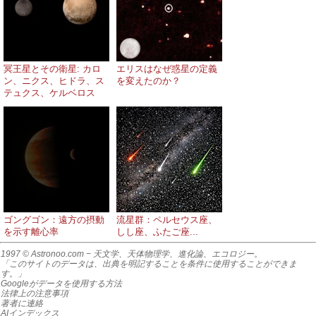
冥王星とその衛星: カロ
エリスはなぜ惑星の定義
ン、ニクス、ヒドラ、ス
を変えたのか？
テュクス、ケルベロス
ゴングゴン：遠方の摂動
流星群：ペルセウス座、
を示す離心率
しし座、ふたご座...
1997 © Astronoo.com
− 天文学、天体物理学、進化論、エコロジー。
「このサイトのデータは、出典を明記することを条件に使用することができま
す。」
Googleがデータを使用する方法
法律上の注意事項
著者に連絡
AIインデックス