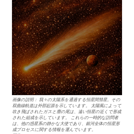
画像の説明： 我々の太陽系を通過する恒星間彗星。その
双曲線軌道は外部起源を示しています。 太陽風によって
吹き飛ばされたガスと塵の尾は、遠い恒星の近くで形成
された組成を示しています。 これらの一時的な訪問者
は、他の惑星系の静かな大使であり、銀河全体の恒星形
成プロセスに関する情報を運んでいます。