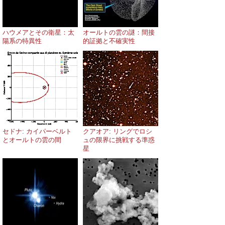
ハウメアとその衛星：太
オールトの雲の謎：間接
陽系の特異性
的証拠と不確実性
セドナ: カイパーベルト
クアオア: リングでロシ
とオールトの雲の間
ュの限界に挑戦する準惑
星