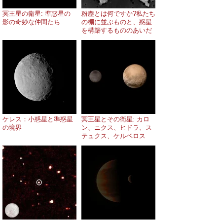
冥王星の衛星: 準惑星の
粉塵とは何ですか?私たち
影の奇妙な仲間たち
の棚に並ぶものと、惑星
を構築するもののあいだ
ケレス：小惑星と準惑星
冥王星とその衛星: カロ
の境界
ン、ニクス、ヒドラ、ス
テュクス、ケルベロス