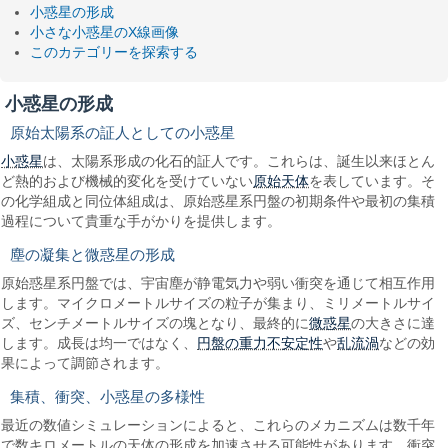
小惑星の形成
小さな小惑星のX線画像
このカテゴリーを探索する
小惑星の形成
原始太陽系の証人としての小惑星
小惑星
は、太陽系形成の化石的証人です。これらは、誕生以来ほとん
原始天体
ど熱的および機械的変化を受けていない
を表しています。そ
の化学組成と同位体組成は、原始惑星系円盤の初期条件や最初の集積
過程について貴重な手がかりを提供します。
塵の凝集と微惑星の形成
原始惑星系円盤では、宇宙塵が静電気力や弱い衝突を通じて相互作用
します。マイクロメートルサイズの粒子が集まり、ミリメートルサイ
微惑星
ズ、センチメートルサイズの塊となり、最終的に
の大きさに達
円盤の重力不安定性
乱流渦
します。成長は均一ではなく、
や
などの効
果によって調節されます。
集積、衝突、小惑星の多様性
最近の数値シミュレーションによると、これらのメカニズムは数千年
で数キロメートルの天体の形成を加速させる可能性があります。衝突