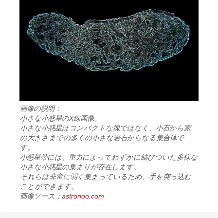
画像の説明：
小さな小惑星のX線画像。
小さな小惑星はコンパクトな塊ではなく、小石から家
の大きさまでの多くの小さな岩石からなる集合体で
す。
小惑星帯には、重力によってわずかに結びついた多様な
小さな小惑星の集まりが存在します。
それらは非常に弱く集まっているため、手を突っ込む
ことができます。
画像ソース：
astronoo.com