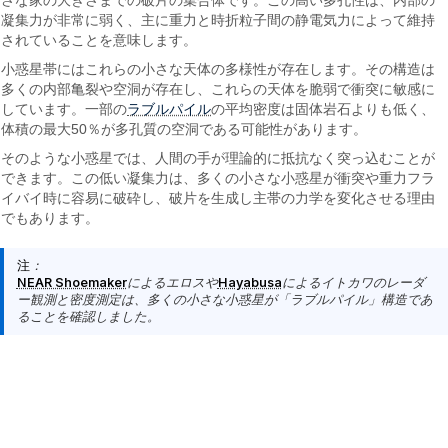
さな家の大きさまでの破片の集合体です。この高い多孔性は、内部の
凝集力が非常に弱く、主に重力と時折粒子間の静電気力によって維持
されていることを意味します。
小惑星帯にはこれらの小さな天体の多様性が存在します。その構造は
多くの内部亀裂や空洞が存在し、これらの天体を脆弱で衝突に敏感に
ラブルパイル
しています。一部の
の平均密度は固体岩石よりも低く、
体積の最大50％が多孔質の空洞である可能性があります。
そのような小惑星では、人間の手が理論的に抵抗なく突っ込むことが
できます。この低い凝集力は、多くの小さな小惑星が衝突や重力フラ
イバイ時に容易に破砕し、破片を生成し主帯の力学を変化させる理由
でもあります。
注
：
NEAR Shoemaker
によるエロスや
Hayabusa
によるイトカワのレーダ
ー観測と密度測定は、多くの小さな小惑星が「ラブルパイル」構造であ
ることを確認しました。