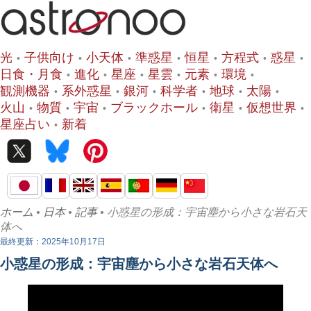
光
子供向け
小天体
準惑星
恒星
方程式
惑星
日食・月食
進化
星座
星雲
元素
環境
観測機器
系外惑星
銀河
科学者
地球
太陽
火山
物質
宇宙
ブラックホール
衛星
仮想世界
星座占い
新着
ホーム
•
日本
•
記事
• 小惑星の形成：宇宙塵から小さな岩石天
体へ
最終更新：2025年10月17日
小惑星の形成：宇宙塵から小さな岩石天体へ