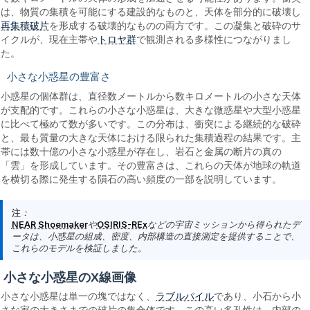
は、物質の集積を可能にする建設的なものと、天体を部分的に破壊し
再集積破片
を形成する破壊的なものの両方です。この凝集と破砕のサ
トロヤ群
イクルが、現在主帯や
で観測される多様性につながりまし
た。
小さな小惑星の豊富さ
小惑星の個体群は、直径数メートルから数キロメートルの小さな天体
が支配的です。これらの小さな小惑星は、大きな微惑星や大型小惑星
に比べて極めて数が多いです。この分布は、衝突による継続的な破砕
と、最も質量の大きな天体における限られた集積過程の結果です。主
帯には数十億の小さな小惑星が存在し、岩石と金属の断片の真の
「雲」を形成しています。その豊富さは、これらの天体が地球の軌道
を横切る際に発生する隕石の高い頻度の一部を説明しています。
注
：
NEAR Shoemaker
や
OSIRIS-REx
などの宇宙ミッションから得られたデ
ータは、小惑星の組成、密度、内部構造の直接測定を提供することで、
これらのモデルを検証しました。
小さな小惑星のX線画像
ラブルパイル
小さな小惑星は単一の塊ではなく、
であり、小石から小