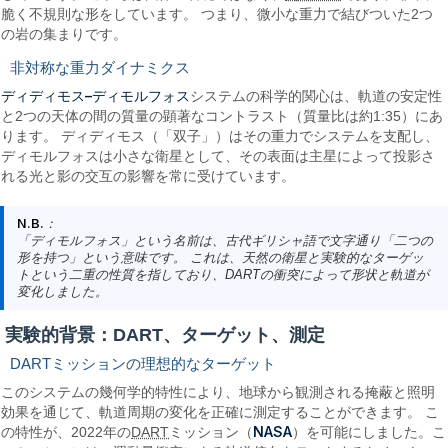
脆く不規則な形をしています。 つまり、微小な重力で結びついた2つ
の岩の集まりです。
非対称な重力ダイナミクス
ディディモス–ディモルフォス
システムの科学的関心は、軌道の安定性
と2つの天体の間の質量の顕著なコントラスト（質量比は約1:35）にあ
ります。 ディディモス（「双子」）はその重力でシステムを支配し、
ディモルフォスは小さな衛星として、その表面は主星によって投影さ
れる光と影の交互の影響を常に受けています。
N.B.
：
「ディモルフォス」という名前は、古代ギリシャ語で文字通り「二つの
形を持つ」という意味です。 これは、天然の衛星と実験的なターゲッ
トという二重の性質を指しており、DARTの衝突によって形状と軌道が
変化しました。
実験的背景：DART、ターゲット、測定
DARTミッションの理想的なターゲット
このシステムの幾何学的特性により、地球から観測される掩蔽と照明
効果を通じて、軌道周期の変化を正確に測定することができます。 こ
NASA
の特性が、2022年の
DART
ミッション（
）を可能にしました。こ