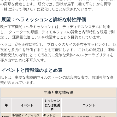
の変形を促進します。 研究では、形状が扁平（極で平ら）から長球
（軸に沿って伸びた）に変化したことが示されています。
展望：ヘラミッションと詳細な特性評価
欧州宇宙機関（ヘラミッション）は、ディディモスシステムに到達
し、 クレーターの形態、ディモルフォスの質量と内部特性を現場で測
定し、 運動量伝達モデルを検証することを目的としています。
ヘラは、
β
を正確に推定し、ブロックのサイズ分布をマッピングし、巨
β
視的な多孔性を評価することを可能にします。 これらの測定は、運動
量衝突法の地球にとって潜在的に危険な天体へのスケーラビリティを
導き出すために不可欠です。
イベントと情報源のまとめ表
以下は、主要な実験的マイルストーンの総合的な表で、観測可能な参
照が含まれています。
年表と主な情報源
ミッション
年
イベント
または観測
コメント
所
小惑星ディディモス
キットピー