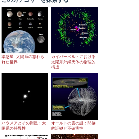
このカテゴリーを探索する
準惑星: 太陽系の忘れら
カイパーベルトにおける
れた世界
太陽系外縁天体の物理的
構成
ハウメアとその衛星：太
オールトの雲の謎：間接
陽系の特異性
的証拠と不確実性