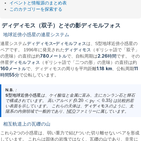
イベントと情報源のまとめ表
このカテゴリーを探索する
ディディモス（双子）とその影ディモルフォス
地球近傍小惑星の連星システム
ディディモス–ディモルフォス
連星システム
は、S型地球近傍小惑星の
ディディモス
ペアです。 1996年に発見された
（ギリシャ語で「双子」
780メートル
2.26時間
の意味）の直径は約
で、自転周期は
です。 その
ディモルフォス
伴星
（ギリシャ語で「二つの形」の意味）の直径は約
160メートル
1.18 km
11
で、ディディモスの周りを平均距離
、公転周期
時間55分
で公転しています。
N.B.
：
S型地球近傍小惑星
は、ケイ酸塩と金属に富み、主にカンラン石と輝石
0.20
<
<
0.35
で構成されています。 高いアルベド (
) は比較的若
0.20
<
p
V
p
<
0.35
V
い表面を示しています。 これらの天体は、
ディディモス
のように、太
陽系の内側領域で一般的であり、
NEO
ファミリーに属しています。
相互軌道上の瓦礫の山
これら2つの小惑星は、弱い重力で結びついた切り離せないペアを形成
しています。 これらは固体の岩塊ではなく、
瓦礫の山
であり、非常に