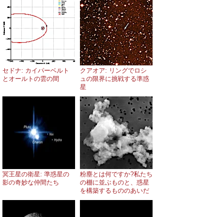
セドナ: カイパーベルト
クアオア: リングでロシ
とオールトの雲の間
ュの限界に挑戦する準惑
星
冥王星の衛星: 準惑星の
粉塵とは何ですか?私たち
影の奇妙な仲間たち
の棚に並ぶものと、惑星
を構築するもののあいだ