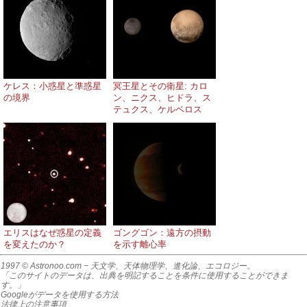
ケレス：小惑星と準惑星
冥王星とその衛星: カロ
の境界
ン、ニクス、ヒドラ、ス
テュクス、ケルベロス
エリスはなぜ惑星の定義
ゴングゴン：遠方の摂動
を変えたのか？
を示す離心率
1997 © Astronoo.com
− 天文学、天体物理学、進化論、エコロジー。
「このサイトのデータは、出典を明記することを条件に使用することができま
す。」
Googleがデータを使用する方法
法律上の注意事項