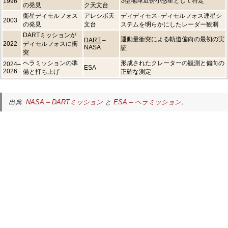
S型地球近傍小惑星として特定
1996
の発見
ク天文台
衛星ディモルフォス
アレシボ天
ディディモス–ディモルフォス連星シ
2003
の発見
文台
ステムを明らかにしたレーダー観測
DARTミッションが
運動量衝突による軌道偏向の最初の実
DART
–
2022
ディモルフォスに衝
NASA
証
突
ヘラミッションの準
形成されたクレーターの観測と偏向の
2024–
ESA
2026
備と打ち上げ
正確な測定
出典:
NASA – DARTミッション
と
ESA – ヘラミッション
。