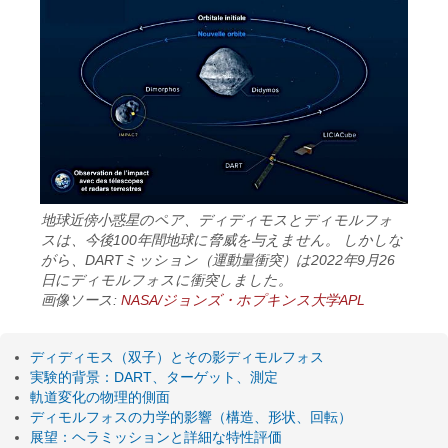
地球近傍小惑星のペア、ディディモスとディモルフォ
スは、今後100年間地球に脅威を与えません。 しかしな
がら、DARTミッション（運動量衝突）は2022年9月26
日にディモルフォスに衝突しました。
画像ソース:
NASA/ジョンズ・ホプキンス大学APL
ディディモス（双子）とその影ディモルフォス
実験的背景：DART、ターゲット、測定
軌道変化の物理的側面
ディモルフォスの力学的影響（構造、形状、回転）
展望：ヘラミッションと詳細な特性評価