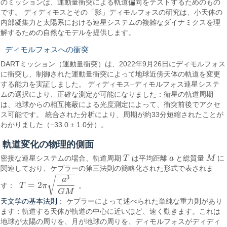
のミッションは、運動量衝突による軌道偏向をテストするためのもの
です。 ディディモスとその「影」ディモルフォスの研究は、小天体の
内部凝集力と太陽系における連星システムの複雑なダイナミクスを理
解するための自然なモデルを提供します。
ディモルフォスへの衝突
DARTミッション（運動量衝突）は、2022年9月26日にディモルフォス
に衝突し、制御された運動量衝突によって地球近傍天体の軌道を変更
する能力を実証しました。 ディディモス–ディモルフォス連星システ
ムの選択により、正確な測定が可能になりました：衛星の軌道周期
は、地球からの相互掩蔽による光度測定によって、衝突前後でアクセ
ス可能です。 統合された分析により、周期が約33分短縮されたことが
わかりました（−33.0 ± 1.0分）。
軌道変化の物理的側面
密接な連星システムの場合、軌道周期
T
は平均距離
a
と総質量
M
に
T
a
M
関連しており、ケプラーの第三法則の簡略化された形式で表されま
−
−
−
−
3
√
a
=
2
す：
T
π
。
T
=
2
π
a
3
G
M
G
M
天文学の基本法則
： ケプラーによって述べられた単純な重力則があり
ます：軌道する天体が軌道の中心に近いほど、速く動きます。これは
地球が太陽の周りを、月が地球の周りを、ディモルフォスがディディ