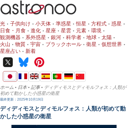
光
子供向け
小天体
準惑星
恒星
方程式
惑星
日食・月食
進化
星座
星雲
元素
環境
観測機器
系外惑星
銀河
科学者
地球
太陽
火山
物質
宇宙
ブラックホール
衛星
仮想世界
星座占い
新着
ホーム
•
日本
•
記事
• ディディモスとディモルフォス：人類が
初めて動かした小惑星の衛星
最終更新：2025年10月19日
ディディモスとディモルフォス：人類が初めて動
かした小惑星の衛星