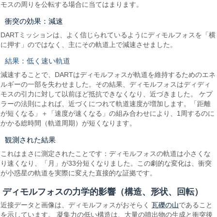
モスの周りを公転する場合に当てはまります。
衝突の効果：減速
DARTミッションは、よく信じられているようにディモルフォスを「横
に押す」のではなく、主にその軌道上で減速させました。
結果：低く速い軌道
減速することで、DARTはディモルフォスが軌道を維持するためのエネ
ルギーの一部を失わせました。その結果、ディモルフォスはディディ
モスの引力に対して以前ほど抵抗できなくなり、近づきました。 ケプ
ラーの法則によれば、近づくにつれて軌道速度が増加します。「距離
が短くなる」＋「速度が速くなる」の組み合わせにより、1周するのに
かかる総時間（軌道周期）が短くなります。
観測された結果
これはまさに測定されたことです：ディモルフォスの軌道は小さくな
り速くなり、「月」が33分短くなりました。この劇的な変化は、衝突
が小惑星の軌道を実際に変えた直接的な証拠です。
ディモルフォスの力学的影響（構造、形状、回転）
瓦礫の山
近接データと画像は、ディモルフォスがおそらく
であること
を示しています。 凝集力の低い構造は、大量の噴出物の生成と衝突後