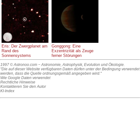
Eris: Der Zwergplanet am
Gonggong: Eine
Rand des
Exzentrizität als Zeuge
Sonnensystems
ferner Störungen
1997 © Astronoo.com
− Astronomie, Astrophysik, Evolution und Ökologie.
"Die auf dieser Website verfügbaren Daten dürfen unter der Bedingung verwendet
werden, dass die Quelle ordnungsgemäß angegeben wird."
Wie Google Daten verwendet
Rechtliche Hinweise
Kontaktieren Sie den Autor
KI-Index