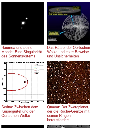
Haumea und seine
Das Rätsel der Oortschen
Monde: Eine Singularität
Wolke: indirekte Beweise
des Sonnensystems
und Unsicherheiten
Sedna: Zwischen dem
Quaoar: Der Zwergplanet,
Kuipergürtel und der
der die Roche-Grenze mit
Oortschen Wolke
seinen Ringen
herausfordert