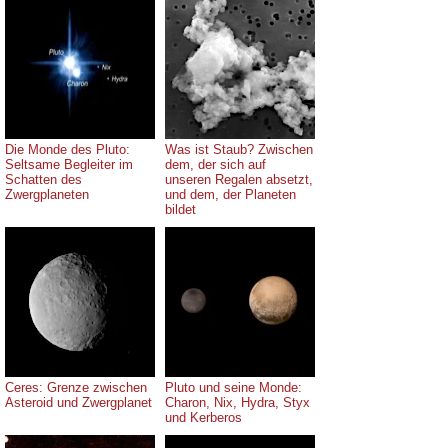
Die Monde des Pluto:
Was ist Staub? Zwischen
Seltsame Begleiter im
dem, der sich auf
Schatten des
unseren Regalen absetzt,
Zwergplaneten
und dem, der Planeten
bildet
Ceres: Grenze zwischen
Pluto und seine Monde:
Asteroid und Zwergplanet
Charon, Nix, Hydra, Styx
und Kerberos