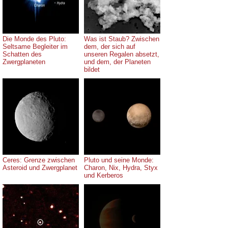
Die Monde des Pluto:
Was ist Staub? Zwischen
Seltsame Begleiter im
dem, der sich auf
Schatten des
unseren Regalen absetzt,
Zwergplaneten
und dem, der Planeten
bildet
Ceres: Grenze zwischen
Pluto und seine Monde:
Asteroid und Zwergplanet
Charon, Nix, Hydra, Styx
und Kerberos