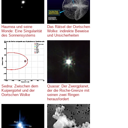
Haumea und seine
Das Rätsel der Oortschen
Monde: Eine Singularität
Wolke: indirekte Beweise
des Sonnensystems
und Unsicherheiten
Sedna: Zwischen dem
Quaoar: Der Zwergplanet,
Kuipergürtel und der
der die Roche-Grenze mit
Oortschen Wolke
seinen zwei Ringen
herausfordert