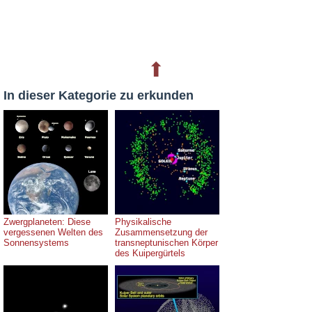
⬆
In dieser Kategorie zu erkunden
Zwergplaneten: Diese
Physikalische
vergessenen Welten des
Zusammensetzung der
Sonnensystems
transneptunischen Körper
des Kuipergürtels