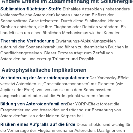
Andere Effekte im Zusammenhang mit Solarenergie
Sublimation flüchtiger Stoffe:
Eishaltige Asteroiden (insbesondere
kohlenstoffreiche Asteroiden) können unter dem Einfluss der
Sonnenwärme Gase freisetzen. Durch diese Sublimation können
Strahlen entstehen, die ihre Flugbahn oder Rotation verändern. Es
handelt sich um einen ähnlichen Mechanismus wie bei Kometen.
Thermische Veränderung:
Erwärmungs-/Abkühlungszyklen
aufgrund der Sonneneinstrahlung führen zu thermischen Brüchen in
Oberflächengesteinen. Dieser Prozess trägt zum Zerfall von
Asteroiden bei und erzeugt Trümmer und Regolith.
Astrophysikalische Implikationen
Veränderung der Asteroidenpopulationen:
Der Yarkovsky-Effekt
versetzt Asteroiden in „Gravitationsresonanzen“ mit Planeten (wie
Jupiter oder Erde), von wo aus sie aus dem Sonnensystem
ausgeschleudert oder auf die Erde gelenkt werden können.
Bildung von Asteroidenfamilien:
Der YORP-Effekt fördert die
Fragmentierung von Asteroiden und trägt so zur Entstehung von
Asteroidenfamilien oder kleinen Körpern bei.
Risiken eines Aufpralls auf die Erde:
Diese Effekte sind wichtig für
die Vorhersage der Flugbahn erdnaher Asteroiden. Das Ignorieren