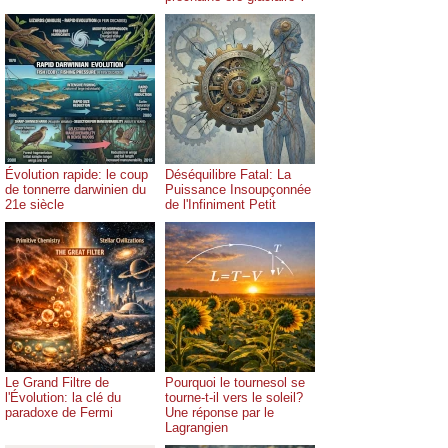
Évolution rapide: le coup
Déséquilibre Fatal: La
de tonnerre darwinien du
Puissance Insoupçonnée
21e siècle
de l'Infiniment Petit
Le Grand Filtre de
Pourquoi le tournesol se
l'Évolution: la clé du
tourne-t-il vers le soleil?
paradoxe de Fermi
Une réponse par le
Lagrangien