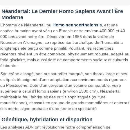
Néandertal: Le Dernier Homo Sapiens Avant l'Ère
Moderne
Homo neanderthalensis
L’homme de Néandertal, ou
, est une
espèce humaine ayant vécu en Eurasie entre environ 400 000 et 40
000 ans avant notre ère. Découvert en 1856 dans la vallée de
Neander en Allemagne, ce représentant archaïque de l'humanité a
longtemps été perçu comme primitif. Pourtant, les recherches
récentes révèlent un être complexe, physiquement robuste, adapté au
froid glaciaire, mais aussi doté de comportements sociaux et culturels
élaborés.
Son crâne allongé, son arc sourcilier marqué, son thorax large et ses
os épais témoignent d’une adaptation aux environnements rigoureux
du Pléistocène. Doté d’un cerveau d’un volume comparable, voire
supérieur à celui d’Homo sapiens (environ 1500 cm³), Néandertal
maîtrisait le feu, fabriquait des outils sophistiqués (culture
moustérienne), chassait en groupe de grands mammifères et enterrait
ses morts, signe probable d’une forme de spiritualité.
Génétique, hybridation et disparition
Les analyses ADN ont révolutionné notre compréhension de