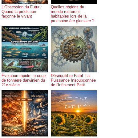
L'Obsession du Futur :
Quelles régions du
Quand la prédiction
monde resteront
façonne le vivant
habitables lors de la
prochaine ère glaciaire ?
Évolution rapide: le coup
Déséquilibre Fatal: La
de tonnerre darwinien du
Puissance Insoupçonnée
21e siècle
de l'Infiniment Petit