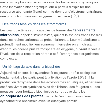
mécanisme plus complexe que celui des bactéries anoxygéniques.
Cette innovation bioénergétique leur a permis d’exploiter une
ressource abondante (l’eau) comme donneur d’électrons, entraînant
(
)
une production massive d’oxygène moléculaire
O
.
(
O
2
)
2
Des traces fossiles dans les stromatolites
tapissements
Les cyanobactéries sont capables de former des
microbiens
, appelés
stromatolites
, qui ont laissé des traces fossiles
dans les roches carbonatées précambriennes. Leur métabolisme a
profondément modifié l’environnement terrestre en enrichissant
d’abord les océans puis l’atmosphère en oxygène, ouvrant la voie à
l’évolution de la respiration aérobie et à l’émergence d’organismes
complexes.
Un héritage durable dans la biosphère
Aujourd’hui encore, les cyanobactéries jouent un rôle écologique
(
)
fondamental: elles participent à la fixation de l’azote
N
, à la
(
N
2
)
2
production d’oxygène dans les écosystèmes aquatiques, et certaines
espèces vivent en symbiose avec des lichens, des fougères ou des
mousses. Leur héritage biochimique se retrouve dans les
chloroplastes des plantes
, issus de l’endosymbiose d’une
cyanobactérie ancestrale avec un eucaryote primitif.