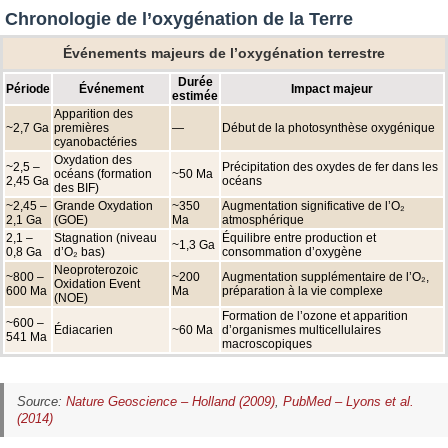
Chronologie de l’oxygénation de la Terre
Événements majeurs de l’oxygénation terrestre
Durée
Période
Événement
Impact majeur
estimée
Apparition des
~2,7 Ga
premières
—
Début de la photosynthèse oxygénique
cyanobactéries
Oxydation des
~2,5 –
Précipitation des oxydes de fer dans les
océans (formation
~50 Ma
2,45 Ga
océans
des BIF)
~2,45 –
Grande Oxydation
~350
Augmentation significative de l’O₂
2,1 Ga
(GOE)
Ma
atmosphérique
2,1 –
Stagnation (niveau
Équilibre entre production et
~1,3 Ga
0,8 Ga
d’O₂ bas)
consommation d’oxygène
Neoproterozoic
~800 –
~200
Augmentation supplémentaire de l’O₂,
Oxidation Event
600 Ma
Ma
préparation à la vie complexe
(NOE)
Formation de l’ozone et apparition
~600 –
Édiacarien
~60 Ma
d’organismes multicellulaires
541 Ma
macroscopiques
Source:
Nature Geoscience – Holland (2009)
,
PubMed – Lyons et al.
(2014)