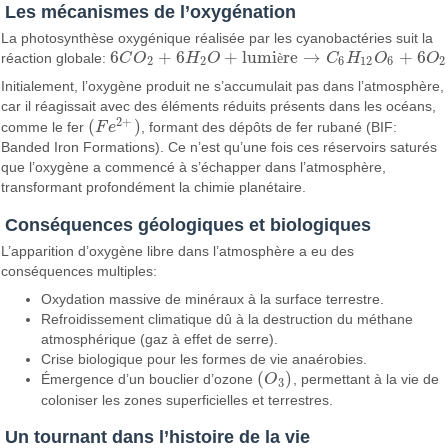
Les mécanismes de l’oxygénation
La photosynthèse oxygénique réalisée par les cyanobactéries suit la
6
+
6
+
lumi
re
→
+
6
réaction globale:
C
O
H
O
è
C
H
O
O
6
C
O
2
+
6
H
2
O
+
lumière
→
C
6
H
12
O
6
+
6
O
2
2
2
6
12
6
2
Initialement, l’oxygène produit ne s’accumulait pas dans l’atmosphère,
car il réagissait avec des éléments réduits présents dans les océans,
2
+
(
)
comme le fer
F
e
, formant des dépôts de fer rubané (BIF:
(
F
e
2
+
)
Banded Iron Formations). Ce n’est qu’une fois ces réservoirs saturés
que l’oxygène a commencé à s’échapper dans l’atmosphère,
transformant profondément la chimie planétaire.
Conséquences géologiques et biologiques
L’apparition d’oxygène libre dans l’atmosphère a eu des
conséquences multiples:
Oxydation massive de minéraux à la surface terrestre.
Refroidissement climatique dû à la destruction du méthane
atmosphérique (gaz à effet de serre).
Crise biologique pour les formes de vie anaérobies.
(
)
Émergence d’un bouclier d’ozone
O
, permettant à la vie de
(
O
3
)
3
coloniser les zones superficielles et terrestres.
Un tournant dans l’histoire de la vie