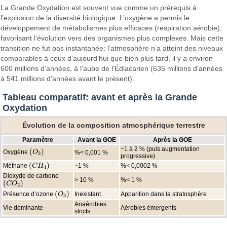
La Grande Oxydation est souvent vue comme un prérequis à
l’explosion de la diversité biologique. L’oxygène a permis le
développement de métabolismes plus efficaces (respiration aérobie),
favorisant l’évolution vers des organismes plus complexes. Mais cette
transition ne fut pas instantanée: l’atmosphère n’a atteint des niveaux
comparables à ceux d’aujourd’hui que bien plus tard, il y a environ
600 millions d’années, à l’aube de l’Édiacarien (635 millions d'années
à 541 millions d'années avant le présent).
Tableau comparatif: avant et après la Grande
Oxydation
Évolution de la composition atmosphérique terrestre
Paramètre
Avant la GOE
Après la GOE
~1 à 2 % (puis augmentation
(
)
Oxygène
(
O
O
2
)
%< 0,001 %
2
progressive)
(
)
Méthane
~1 %
%< 0,0002 %
(
C
C
H
H
4
)
4
Dioxyde de carbone
> 10 %
%< 1 %
(
)
(
C
C
O
O
2
)
2
(
)
Présence d’ozone
Inexistant
Apparition dans la stratosphère
(
O
O
3
)
3
Anaérobies
Vie dominante
Aérobies émergents
stricts