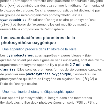
période, l’atmosphère terrestre était quasiment dépourvue d’oxygène
(
)
libre
O
et dominée par des gaz comme le méthane, l’ammoniac et
(
O
2
)
2
le dioxyde de carbone. Ce changement drastique fut déclenché par
un groupe de micro-organismes photosynthétiques: les
cyanobactéries
. En utilisant l’énergie solaire pour oxyder l’eau
(
)
H
O
et libérer de l’oxygène, elles ont modifié de manière
(
H
2
O
)
2
irréversible la composition de l’atmosphère.
Les cyanobactéries: pionnières de la
photosynthèse oxygénique
Une apparition précoce dans l’histoire de la Terre
cyanobactéries
Les
, aussi appelées « algues bleues » (bien
qu’elles ne soient pas des algues au sens eucaryote), sont des micro-
2,7 milliards
organismes procaryotes apparus il y a plus de
d’années
. Elles sont les premières formes de vie connues capables
photosynthèse oxygénique
de pratiquer une
, c’est-à-dire une
(
)
photosynthèse qui libère de l’oxygène en oxydant l’eau
H
O
à
(
H
2
O
)
2
l’aide de l’énergie solaire.
Une machinerie photosynthétique sophistiquée
Leur appareil photosynthétique, intégré dans des membranes
thylakoïdales, utilise deux photosystèmes en série (PSII et PSI), un