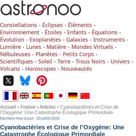
Constellations
Éclipses
Éléments
Environnement
Étoiles
Enfants
Équations
Évolution
Exoplanètes
Galaxies
Instruments
Lumière
Lunes
Matière
Mondes Virtuels
Nébuleuses
Planètes
Petits Corps
Scientifiques
Soleil
Terre
Trous Noirs
Univers
Volcans
Horoscopes
Nouveautés
Accueil
•
France
•
Articles
• Cyanobactéries et Crise de
l’Oxygène: Une Catastrophe Écologique Primordiale
Dernière mise à jour : 20 juillet 2025
Cyanobactéries et Crise de l’Oxygène: Une
Catastrophe Écologique Primordiale