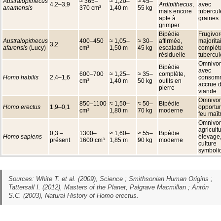
Australopithecus
≈ 365–
≈ 1,20–
≈ 45–
4,2–3,9
Ardipithecus
,
avec
anamensis
370 cm³
1,40 m
55 kg
mais encore
tubercul
apte à
graines
grimper
Bipédie
Frugivo
Australopithecus
400–450
≈ 1,05–
≈ 30–
affirmée,
majoritai
3,2
afarensis
(Lucy)
cm³
1,50 m
45 kg
escalade
complét
résiduelle
tubercul
Omnivo
Bipédie
avec
600–700
≈ 1,25–
≈ 35–
complète,
Homo habilis
2,4–1,6
consom
cm³
1,40 m
50 kg
outils en
accrue 
pierre
viande
Omnivo
850–1100
≈ 1,50–
≈ 50–
Bipédie
Homo erectus
1,9–0,1
opportun
cm³
1,80 m
70 kg
moderne
feu maît
Omnivor
agricultu
0,3 –
1300–
≈ 1,60–
≈ 55–
Bipédie
Homo sapiens
élevage
présent
1600 cm³
1,85 m
90 kg
moderne
culture
symboli
Sources: White T. et al. (2009), Science ; Smithsonian Human Origins ;
Tattersall I. (2012),
Masters of the Planet
, Palgrave Macmillan ; Antón
S.C. (2003),
Natural History of Homo erectus
.