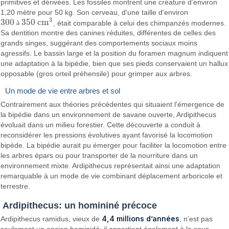
primitives et dérivées. Les fossiles montrent une créature d’environ
1,20 mètre pour 50 kg. Son cerveau, d'une taille d'environ
3
300
350
cm
à
, était comparable à celui des chimpanzés modernes.
300
à
350
cm
3
Sa dentition montre des canines réduites, différentes de celles des
grands singes, suggérant des comportements sociaux moins
agressifs. Le bassin large et la position du foramen magnum indiquent
une adaptation à la bipédie, bien que ses pieds conservaient un hallux
opposable (gros orteil préhensile) pour grimper aux arbres.
Un mode de vie entre arbres et sol
Contrairement aux théories précédentes qui situaient l'émergence de
la bipédie dans un environnement de savane ouverte, Ardipithecus
évoluait dans un milieu forestier. Cette découverte a conduit à
reconsidérer les pressions évolutives ayant favorisé la locomotion
bipède. La bipédie aurait pu émerger pour faciliter la locomotion entre
les arbres épars ou pour transporter de la nourriture dans un
environnement mixte. Ardipithecus représentait ainsi une adaptation
remarquable à un mode de vie combinant déplacement arboricole et
terrestre.
Ardipithecus: un homininé précoce
4,4 millions d’années
Ardipithecus ramidus, vieux de
, n’est pas
seulement un ancien hominidé: il appartient également à la sous-