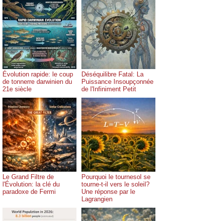
Évolution rapide: le coup
Déséquilibre Fatal: La
de tonnerre darwinien du
Puissance Insoupçonnée
21e siècle
de l'Infiniment Petit
Le Grand Filtre de
Pourquoi le tournesol se
l'Évolution: la clé du
tourne-t-il vers le soleil?
paradoxe de Fermi
Une réponse par le
Lagrangien