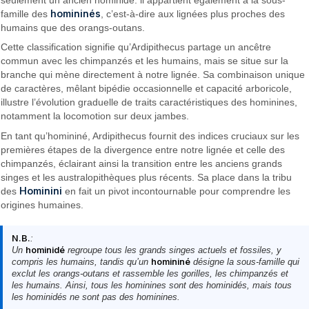
homininés
famille des
, c’est-à-dire aux lignées plus proches des
humains que des orangs-outans.
Cette classification signifie qu’Ardipithecus partage un ancêtre
commun avec les chimpanzés et les humains, mais se situe sur la
branche qui mène directement à notre lignée. Sa combinaison unique
de caractères, mêlant bipédie occasionnelle et capacité arboricole,
illustre l’évolution graduelle de traits caractéristiques des hominines,
notamment la locomotion sur deux jambes.
En tant qu’homininé, Ardipithecus fournit des indices cruciaux sur les
premières étapes de la divergence entre notre lignée et celle des
chimpanzés, éclairant ainsi la transition entre les anciens grands
singes et les australopithèques plus récents. Sa place dans la tribu
Hominini
des
en fait un pivot incontournable pour comprendre les
origines humaines.
N.B.
:
Un
hominidé
regroupe tous les grands singes actuels et fossiles, y
compris les humains, tandis qu’un
homininé
désigne la sous-famille qui
exclut les orangs-outans et rassemble les gorilles, les chimpanzés et
les humains. Ainsi, tous les hominines sont des hominidés, mais tous
les hominidés ne sont pas des hominines.