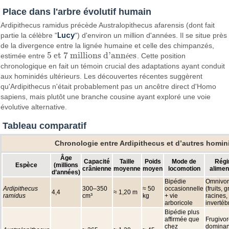
Place dans l'arbre évolutif humain
Ardipithecus ramidus précède Australopithecus afarensis (dont fait
Lucy
partie la célèbre "
") d'environ un million d'années. Il se situe près
de la divergence entre la lignée humaine et celle des chimpanzés,
5
et
7
millions d'ann
es
estimée entre
é
. Cette position
5
et
7
millions d'années
chronologique en fait un témoin crucial des adaptations ayant conduit
aux hominidés ultérieurs. Les découvertes récentes suggèrent
qu'Ardipithecus n'était probablement pas un ancêtre direct d'Homo
sapiens, mais plutôt une branche cousine ayant exploré une voie
évolutive alternative.
Tableau comparatif
Chronologie entre Ardipithecus et d’autres homin
Âge
Capacité
Taille
Poids
Mode de
Rég
Espèce
(millions
crânienne
moyenne
moyen
locomotion
alimen
d’années)
Bipédie
Omnivo
Ardipithecus
300–350
≈ 50
occasionnelle
(fruits, 
4,4
≈ 1,20 m
ramidus
cm³
kg
+ vie
racines, 
arboricole
invertéb
Bipédie plus
affirmée que
Frugivo
chez
dominan