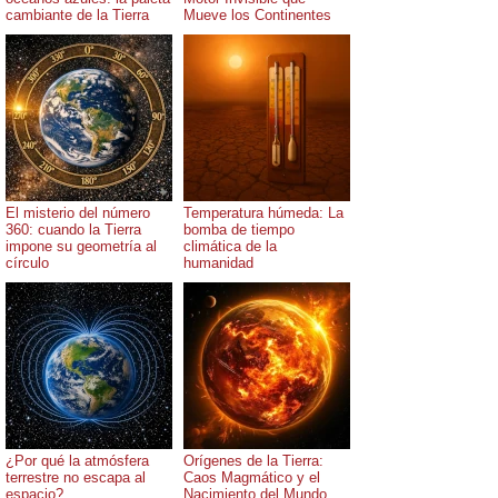
cambiante de la Tierra
Mueve los Continentes
El misterio del número
Temperatura húmeda: La
360: cuando la Tierra
bomba de tiempo
impone su geometría al
climática de la
círculo
humanidad
¿Por qué la atmósfera
Orígenes de la Tierra:
terrestre no escapa al
Caos Magmático y el
espacio?
Nacimiento del Mundo