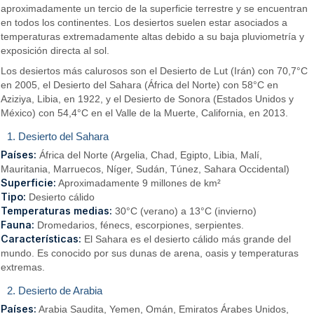
aproximadamente un tercio de la superficie terrestre y se encuentran
en todos los continentes. Los desiertos suelen estar asociados a
temperaturas extremadamente altas debido a su baja pluviometría y
exposición directa al sol.
Los desiertos más calurosos son el Desierto de Lut (Irán) con 70,7°C
en 2005, el Desierto del Sahara (África del Norte) con 58°C en
Aziziya, Libia, en 1922, y el Desierto de Sonora (Estados Unidos y
México) con 54,4°C en el Valle de la Muerte, California, en 2013.
1. Desierto del Sahara
Países:
África del Norte (Argelia, Chad, Egipto, Libia, Malí,
Mauritania, Marruecos, Níger, Sudán, Túnez, Sahara Occidental)
Superficie:
Aproximadamente 9 millones de km²
Tipo:
Desierto cálido
Temperaturas medias:
30°C (verano) a 13°C (invierno)
Fauna:
Dromedarios, fénecs, escorpiones, serpientes.
Características:
El Sahara es el desierto cálido más grande del
mundo. Es conocido por sus dunas de arena, oasis y temperaturas
extremas.
2. Desierto de Arabia
Países:
Arabia Saudita, Yemen, Omán, Emiratos Árabes Unidos,