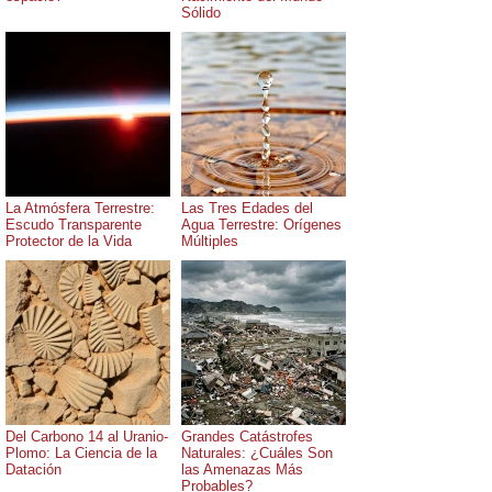
Sólido
La Atmósfera Terrestre:
Las Tres Edades del
Escudo Transparente
Agua Terrestre: Orígenes
Protector de la Vida
Múltiples
Del Carbono 14 al Uranio-
Grandes Catástrofes
Plomo: La Ciencia de la
Naturales: ¿Cuáles Son
Datación
las Amenazas Más
Probables?