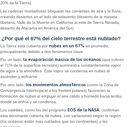
20% de la Tierra).
Las cadenas montañosas bloquean las corrientes de aire y la lluvia,
creando desiertos en el lado de sotavento (desierto de la meseta
tibetana, Valle de la Muerte en California al este de Sierra Nevada,
desierto de Atacama en América del Sur).
¿Por qué el 67% del cielo terrestre está nublado?
nubes en un 67%
La Tierra está cubierta por
en promedio,
principalmente debido a dos fenómenos clave:
la evaporación masiva de los océanos
Por un lado,
(que cubren
el 71% de la superficie terrestre) suminestra constantemente vapor
de agua a la atmósfera. Este vapor se condensa en nubes al
ascender y enfriarse.
los movimientos atmosféricos
Por otro lado,
(como la Zona de
Convergencia Intertropical o los frentes polares) favorecen la
formación de nubes al empujar el aire cálido y húmedo hacia arriba,
donde se enfría y se condensa.
EOS de la NASA
Los satélites, como los del programa
, confirman
esta dominante cubierta de nubes, con variaciones según la región
(los océanos están más nublados que los continentes) y las
estaciones.