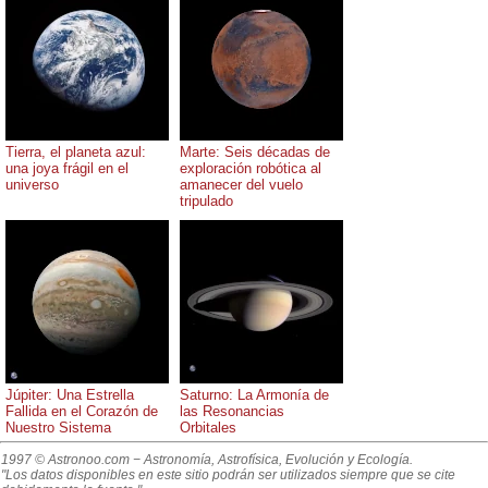
Tierra, el planeta azul:
Marte: Seis décadas de
una joya frágil en el
exploración robótica al
universo
amanecer del vuelo
tripulado
Júpiter: Una Estrella
Saturno: La Armonía de
Fallida en el Corazón de
las Resonancias
Nuestro Sistema
Orbitales
1997 © Astronoo.com
− Astronomía, Astrofísica, Evolución y Ecología.
"Los datos disponibles en este sitio podrán ser utilizados siempre que se cite