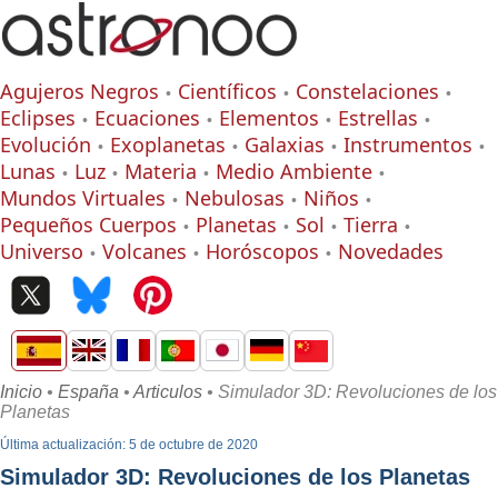
Agujeros Negros
Científicos
Constelaciones
Eclipses
Ecuaciones
Elementos
Estrellas
Evolución
Exoplanetas
Galaxias
Instrumentos
Lunas
Luz
Materia
Medio Ambiente
Mundos Virtuales
Nebulosas
Niños
Pequeños Cuerpos
Planetas
Sol
Tierra
Universo
Volcanes
Horóscopos
Novedades
Inicio
•
España
•
Articulos
• Simulador 3D: Revoluciones de los
Planetas
Última actualización: 5 de octubre de 2020
Simulador 3D: Revoluciones de los Planetas