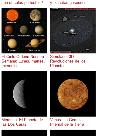
son círculos perfectos?
y planetas gaseosos
El Cielo Ordenó Nuestra
Simulador 3D:
Semana: Lunes, martes,
Revoluciones de los
miércoles...
Planetas
Mercurio: El Planeta de
Venus: La Gemela
las Dos Caras
Infernal de la Tierra