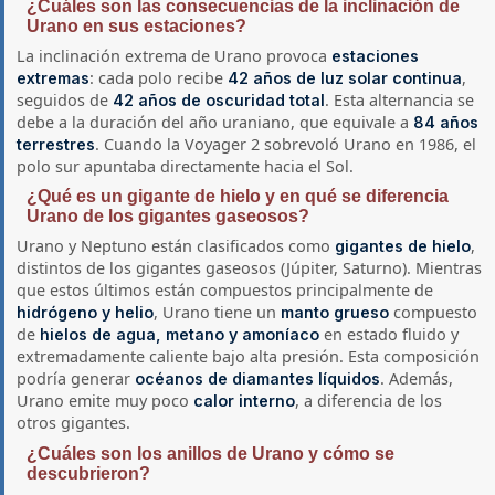
¿Cuáles son las consecuencias de la inclinación de
Urano en sus estaciones?
La inclinación extrema de Urano provoca
estaciones
: cada polo recibe
,
extremas
42 años de luz solar continua
seguidos de
. Esta alternancia se
42 años de oscuridad total
debe a la duración del año uraniano, que equivale a
84 años
. Cuando la Voyager 2 sobrevoló Urano en 1986, el
terrestres
polo sur apuntaba directamente hacia el Sol.
¿Qué es un gigante de hielo y en qué se diferencia
Urano de los gigantes gaseosos?
Urano y Neptuno están clasificados como
,
gigantes de hielo
distintos de los gigantes gaseosos (Júpiter, Saturno). Mientras
que estos últimos están compuestos principalmente de
, Urano tiene un
compuesto
hidrógeno y helio
manto grueso
de
en estado fluido y
hielos de agua, metano y amoníaco
extremadamente caliente bajo alta presión. Esta composición
podría generar
. Además,
océanos de diamantes líquidos
Urano emite muy poco
, a diferencia de los
calor interno
otros gigantes.
¿Cuáles son los anillos de Urano y cómo se
descubrieron?