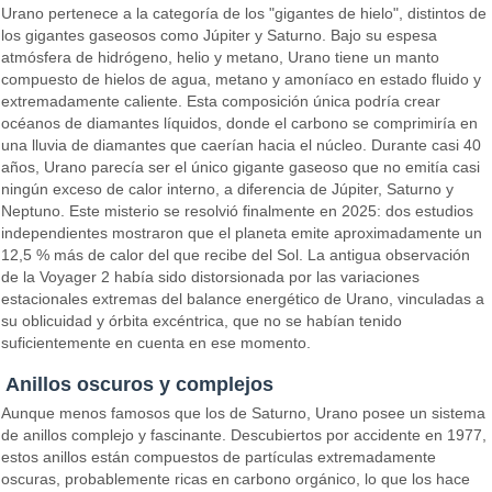
Urano pertenece a la categoría de los "gigantes de hielo", distintos de
los gigantes gaseosos como Júpiter y Saturno. Bajo su espesa
atmósfera de hidrógeno, helio y metano, Urano tiene un manto
compuesto de hielos de agua, metano y amoníaco en estado fluido y
extremadamente caliente. Esta composición única podría crear
océanos de diamantes líquidos, donde el carbono se comprimiría en
una lluvia de diamantes que caerían hacia el núcleo. Durante casi 40
años, Urano parecía ser el único gigante gaseoso que no emitía casi
ningún exceso de calor interno, a diferencia de Júpiter, Saturno y
Neptuno. Este misterio se resolvió finalmente en 2025: dos estudios
independientes mostraron que el planeta emite aproximadamente un
12,5 % más de calor del que recibe del Sol. La antigua observación
de la Voyager 2 había sido distorsionada por las variaciones
estacionales extremas del balance energético de Urano, vinculadas a
su oblicuidad y órbita excéntrica, que no se habían tenido
suficientemente en cuenta en ese momento.
Anillos oscuros y complejos
Aunque menos famosos que los de Saturno, Urano posee un sistema
de anillos complejo y fascinante. Descubiertos por accidente en 1977,
estos anillos están compuestos de partículas extremadamente
oscuras, probablemente ricas en carbono orgánico, lo que los hace