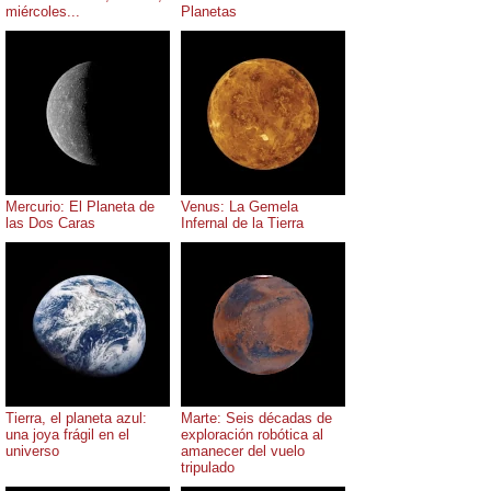
miércoles...
Planetas
Mercurio: El Planeta de
Venus: La Gemela
las Dos Caras
Infernal de la Tierra
Tierra, el planeta azul:
Marte: Seis décadas de
una joya frágil en el
exploración robótica al
universo
amanecer del vuelo
tripulado