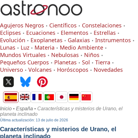
Agujeros Negros
Científicos
Constelaciones
Eclipses
Ecuaciones
Elementos
Estrellas
Evolución
Exoplanetas
Galaxias
Instrumentos
Lunas
Luz
Materia
Medio Ambiente
Mundos Virtuales
Nebulosas
Niños
Pequeños Cuerpos
Planetas
Sol
Tierra
Universo
Volcanes
Horóscopos
Novedades
Inicio
•
España
• Características y misterios de Urano, el
planeta inclinado
Última actualización: 13 de julio de 2026
Características y misterios de Urano, el
planeta inclinado