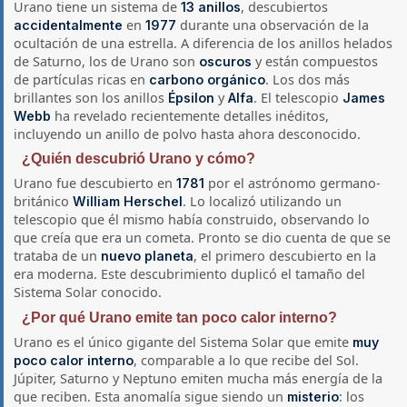
Urano tiene un sistema de
, descubiertos
13 anillos
en
durante una observación de la
accidentalmente
1977
ocultación de una estrella. A diferencia de los anillos helados
de Saturno, los de Urano son
y están compuestos
oscuros
de partículas ricas en
. Los dos más
carbono orgánico
brillantes son los anillos
y
. El telescopio
Épsilon
Alfa
James
ha revelado recientemente detalles inéditos,
Webb
incluyendo un anillo de polvo hasta ahora desconocido.
¿Quién descubrió Urano y cómo?
Urano fue descubierto en
por el astrónomo germano-
1781
británico
. Lo localizó utilizando un
William Herschel
telescopio que él mismo había construido, observando lo
que creía que era un cometa. Pronto se dio cuenta de que se
trataba de un
, el primero descubierto en la
nuevo planeta
era moderna. Este descubrimiento duplicó el tamaño del
Sistema Solar conocido.
¿Por qué Urano emite tan poco calor interno?
Urano es el único gigante del Sistema Solar que emite
muy
, comparable a lo que recibe del Sol.
poco calor interno
Júpiter, Saturno y Neptuno emiten mucha más energía de la
que reciben. Esta anomalía sigue siendo un
: los
misterio