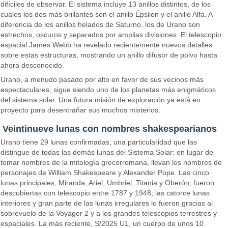
difíciles de observar. El sistema incluye 13 anillos distintos, de los
cuales los dos más brillantes son el anillo Épsilon y el anillo Alfa. A
diferencia de los anillos helados de Saturno, los de Urano son
estrechos, oscuros y separados por amplias divisiones. El telescopio
espacial James Webb ha revelado recientemente nuevos detalles
sobre estas estructuras, mostrando un anillo difusor de polvo hasta
ahora desconocido.
Urano, a menudo pasado por alto en favor de sus vecinos más
espectaculares, sigue siendo uno de los planetas más enigmáticos
del sistema solar. Una futura misión de exploración ya está en
proyecto para desentrañar sus muchos misterios.
Veintinueve lunas con nombres shakespearianos
Urano tiene 29 lunas confirmadas, una particularidad que las
distingue de todas las demás lunas del Sistema Solar: en lugar de
tomar nombres de la mitología grecorromana, llevan los nombres de
personajes de William Shakespeare y Alexander Pope. Las cinco
lunas principales, Miranda, Ariel, Umbriel, Titania y Oberón, fueron
descubiertas con telescopio entre 1787 y 1948; las catorce lunas
interiores y gran parte de las lunas irregulares lo fueron gracias al
sobrevuelo de la Voyager 2 y a los grandes telescopios terrestres y
espaciales. La más reciente, S/2025 U1, un cuerpo de unos 10