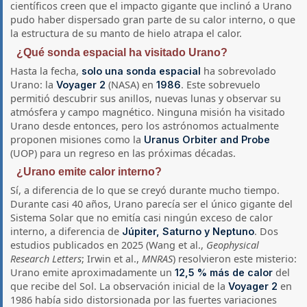
científicos creen que el impacto gigante que inclinó a Urano
pudo haber dispersado gran parte de su calor interno, o que
la estructura de su manto de hielo atrapa el calor.
¿Qué sonda espacial ha visitado Urano?
Hasta la fecha,
ha sobrevolado
solo una sonda espacial
Urano: la
(NASA) en
. Este sobrevuelo
Voyager 2
1986
permitió descubrir sus anillos, nuevas lunas y observar su
atmósfera y campo magnético. Ninguna misión ha visitado
Urano desde entonces, pero los astrónomos actualmente
proponen misiones como la
Uranus Orbiter and Probe
(UOP) para un regreso en las próximas décadas.
¿Urano emite calor interno?
Sí, a diferencia de lo que se creyó durante mucho tiempo.
Durante casi 40 años, Urano parecía ser el único gigante del
Sistema Solar que no emitía casi ningún exceso de calor
interno, a diferencia de
. Dos
Júpiter, Saturno y Neptuno
estudios publicados en 2025 (Wang et al.,
Geophysical
Research Letters
; Irwin et al.,
MNRAS
) resolvieron este misterio:
Urano emite aproximadamente un
del
12,5 % más de calor
que recibe del Sol. La observación inicial de la
en
Voyager 2
1986 había sido distorsionada por las fuertes variaciones