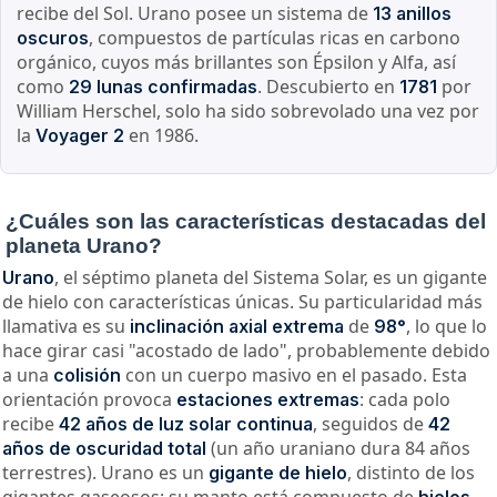
recibe del Sol. Urano posee un sistema de
13 anillos
, compuestos de partículas ricas en carbono
oscuros
orgánico, cuyos más brillantes son Épsilon y Alfa, así
como
. Descubierto en
por
29 lunas confirmadas
1781
William Herschel, solo ha sido sobrevolado una vez por
la
en 1986.
Voyager 2
¿Cuáles son las características destacadas del
planeta Urano?
, el séptimo planeta del Sistema Solar, es un gigante
Urano
de hielo con características únicas. Su particularidad más
llamativa es su
de
, lo que lo
inclinación axial extrema
98°
hace girar casi "acostado de lado", probablemente debido
a una
con un cuerpo masivo en el pasado. Esta
colisión
orientación provoca
: cada polo
estaciones extremas
recibe
, seguidos de
42 años de luz solar continua
42
(un año uraniano dura 84 años
años de oscuridad total
terrestres). Urano es un
, distinto de los
gigante de hielo
gigantes gaseosos: su manto está compuesto de
hielos