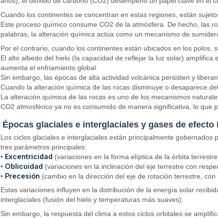
años), el dióxido de carbono (CO2) desempeñó un papel clave en el cli
Cuando los continentes se concentran en estas regiones, están sujetos 
Este proceso químico consume CO2 de la atmósfera. De hecho, las roc
palabras, la alteración química actúa como un mecanismo de sumidero d
Por el contrario, cuando los continentes están ubicados en los polos, 
El alto albedo del hielo (la capacidad de reflejar la luz solar) amplific
aumenta el enfriamiento global.
Sin embargo, las épocas de alta actividad volcánica persisten y libe
Cuando la alteración química de las rocas disminuye o desaparece debid
La alteración química de las rocas es uno de los mecanismos naturales
CO2 atmosférico ya no es consumido de manera significativa, lo que 
Épocas glaciales e interglaciales y gases de efecto
Los ciclos glaciales e interglaciales están principalmente gobernados 
tres parámetros principales:
Excentricidad
•
(variaciones en la forma elíptica de la órbita terre
Oblicuidad
•
(variaciones en la inclinación del eje terrestre con respe
Precesión
•
(cambio en la dirección del eje de rotación terrestre, con
Estas variaciones influyen en la distribución de la energía solar recibi
interglaciales (fusión del hielo y temperaturas más suaves).
Sin embargo, la respuesta del clima a estos ciclos orbitales se amplif