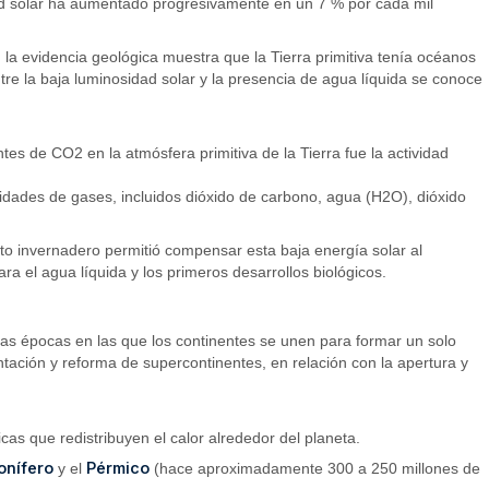
idad solar ha aumentado progresivamente en un 7 % por cada mil
la evidencia geológica muestra que la Tierra primitiva tenía océanos
tre la baja luminosidad solar y la presencia de agua líquida se conoce
es de CO2 en la atmósfera primitiva de la Tierra fue la actividad
idades de gases, incluidos dióxido de carbono, agua (H2O), dióxido
cto invernadero permitió compensar esta baja energía solar al
ra el agua líquida y los primeros desarrollos biológicos.
 las épocas en las que los continentes se unen para formar un solo
entación y reforma de supercontinentes, en relación con la apertura y
cas que redistribuyen el calor alrededor del planeta.
onífero
Pérmico
y el
(hace aproximadamente 300 a 250 millones de