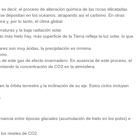
s decir, el proceso de alteración química de las rocas silicatadas.
e depositan en los océanos, atrapando así el carbono. En otras
y, por lo tanto, el clima global.
aturas y la baja radiación solar.
o más hielo hay, más superficie de la Tierra refleja la luz solar, lo que
res son muy áridas, la precipitación es mínima.
bono.
s de este gas de efecto invernadero. En ausencia de este proceso, el
entando la concentración de CO2 en la atmósfera.
n la órbita terrestre y la inclinación de su eje. Estos ciclos incluyen
)
ternancia entre épocas glaciales (acumulación de hielo en los polos) e
y los niveles de CO2.