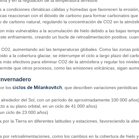
ma y en la regulación de la temperatura terrestre.
a condiciones climáticas cálidas y húmedas que favorecen la erosión, e
as reaccionan con el dióxido de carbono para formar carbonatos que s
e carbono natural, regulando la concentración de CO2 en la atmósfera 
son más vulnerables a la acumulación de hielo debido a las bajas temper
a este enfriamiento, creando un bucle de retroalimentación positiva: cuant
ran CO2, aumentando así las temperaturas globales. Como las zonas pola
o a la cobertura glaciar, se interrumpe el ciclo a largo plazo del car
 más efectivos para eliminar CO2 de la atmósfera y regular los nivele
permite que otros procesos, como las emisiones volcánicas, sigan aum
 invernadero
ciclos de Milankovitch
por los
, que describen variaciones periódicas e
stre alrededor del Sol, con un período de aproximadamente 100 000 años
cto a su plano orbital, en un ciclo de 41 000 años)
 un ciclo de 23 000 años)
da por la Tierra en diferentes latitudes y estaciones, favoreciendo la al
ica por retroalimentaciones, como los cambios en la cobertura de hielo 