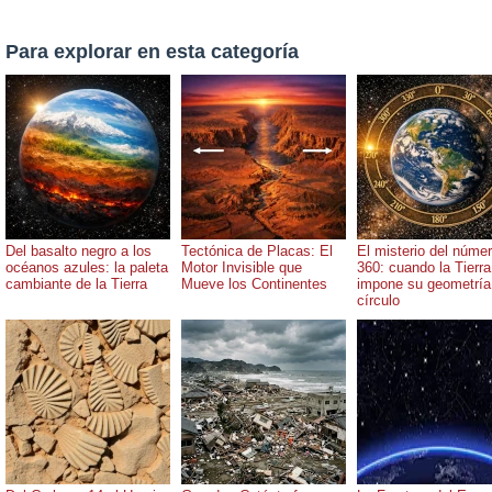
Para explorar en esta categoría
Del basalto negro a los
Tectónica de Placas: El
El misterio del núme
océanos azules: la paleta
Motor Invisible que
360: cuando la Tierra
cambiante de la Tierra
Mueve los Continentes
impone su geometría
círculo