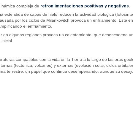
retroalimentaciones positivas y negativas
a dinámica compleja de
.
ia extendida de capas de hielo reducen la actividad biológica (fotosín
r causada por los ciclos de Milankovitch provoca un enfriamiento. Este
mplificando el enfriamiento.
solar en algunas regiones provoca un calentamiento, que desencadena u
inicial.
uras compatibles con la vida en la Tierra a lo largo de las eras geoló
nternas (tectónica, volcanes) y externas (evolución solar, ciclos orbita
ima terrestre, un papel que continúa desempeñando, aunque su desajus