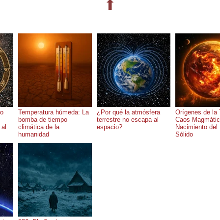
⬆
ro
Temperatura húmeda: La
¿Por qué la atmósfera
Orígenes de la 
bomba de tiempo
terrestre no escapa al
Caos Magmático
 al
climática de la
espacio?
Nacimiento del
humanidad
Sólido