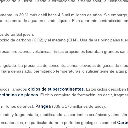
gético de la Tierra. Desde la formación del sistema solar, la luminos
damente un 30 % más débil hace 4,6 mil millones de años. Sin embargo, 
la existencia de agua en estado líquido. Esta aparente contradicción en
tos de un Sol joven.
óxido de carbono (CO2) y el metano (CH4). Una de las principales fuent
erosas erupciones volcánicas. Estas erupciones liberaban grandes cant
a congelado. La presencia de concentraciones elevadas de gases de efe
nfriara demasiado, permitiendo temperaturas lo suficientemente altas pa
ciclos de supercontinentes
lógicos llamados
. Estos ciclos describen
ectónica de placas
. El ciclo completo de formación, es decir, fragm
Pangea
 millones de años),
(335 a 175 millones de años).
ionado y fragmentado, modificando las corrientes oceánicas y atmosféri
Carb
ecuatoriales, en particular durante períodos geológicos como el