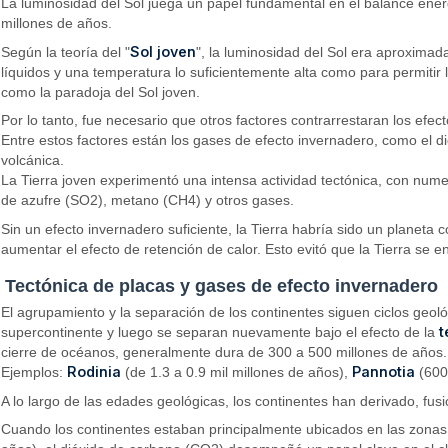
La luminosidad del Sol juega un papel fundamental en el balance ener
millones de años.
Sol joven
Según la teoría del "
", la luminosidad del Sol era aproxima
líquidos y una temperatura lo suficientemente alta como para permitir 
como la paradoja del Sol joven.
Por lo tanto, fue necesario que otros factores contrarrestaran los efec
Entre estos factores están los gases de efecto invernadero, como el di
volcánica.
La Tierra joven experimentó una intensa actividad tectónica, con num
de azufre (SO2), metano (CH4) y otros gases.
Sin un efecto invernadero suficiente, la Tierra habría sido un planet
aumentar el efecto de retención de calor. Esto evitó que la Tierra se e
Tectónica de placas y gases de efecto invernadero
El agrupamiento y la separación de los continentes siguen ciclos geo
t
supercontinente y luego se separan nuevamente bajo el efecto de la
cierre de océanos, generalmente dura de 300 a 500 millones de años.
Rodinia
Pannotia
Ejemplos:
(de 1.3 a 0.9 mil millones de años),
(600
A lo largo de las edades geológicas, los continentes han derivado, fus
Cuando los continentes estaban principalmente ubicados en las zonas 