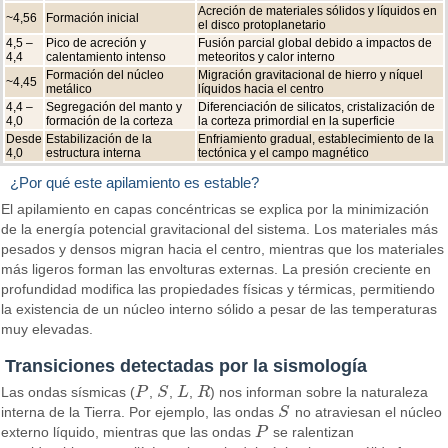
Acreción de materiales sólidos y líquidos en
~4,56
Formación inicial
el disco protoplanetario
4,5 –
Pico de acreción y
Fusión parcial global debido a impactos de
4,4
calentamiento intenso
meteoritos y calor interno
Formación del núcleo
Migración gravitacional de hierro y níquel
~4,45
metálico
líquidos hacia el centro
4,4 –
Segregación del manto y
Diferenciación de silicatos, cristalización de
4,0
formación de la corteza
la corteza primordial en la superficie
Desde
Estabilización de la
Enfriamiento gradual, establecimiento de la
4,0
estructura interna
tectónica y el campo magnético
¿Por qué este apilamiento es estable?
El apilamiento en capas concéntricas se explica por la minimización
de la energía potencial gravitacional del sistema. Los materiales más
pesados y densos migran hacia el centro, mientras que los materiales
más ligeros forman las envolturas externas. La presión creciente en
profundidad modifica las propiedades físicas y térmicas, permitiendo
la existencia de un núcleo interno sólido a pesar de las temperaturas
muy elevadas.
Transiciones detectadas por la sismología
Las ondas sísmicas (
P
,
S
,
L
,
R
) nos informan sobre la naturaleza
P
S
L
R
interna de la Tierra. Por ejemplo, las ondas
S
no atraviesan el núcleo
S
externo líquido, mientras que las ondas
P
se ralentizan
P