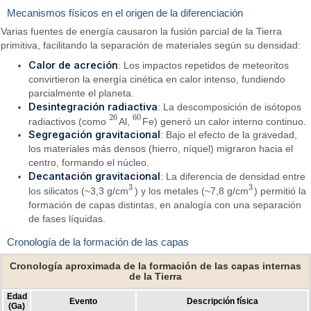
Mecanismos físicos en el origen de la diferenciación
Varias fuentes de energía causaron la fusión parcial de la Tierra
primitiva, facilitando la separación de materiales según su densidad:
Calor de acreción
: Los impactos repetidos de meteoritos
convirtieron la energía cinética en calor intenso, fundiendo
parcialmente el planeta.
Desintegración radiactiva
: La descomposición de isótopos
26
60
radiactivos (como
Al,
Fe) generó un calor interno continuo.
26
60
Segregación gravitacional
: Bajo el efecto de la gravedad,
los materiales más densos (hierro, níquel) migraron hacia el
centro, formando el núcleo.
Decantación gravitacional
: La diferencia de densidad entre
3
3
los silicatos (~3,3 g/cm
) y los metales (~7,8 g/cm
) permitió la
3
3
formación de capas distintas, en analogía con una separación
de fases líquidas.
Cronología de la formación de las capas
Cronología aproximada de la formación de las capas internas
de la Tierra
Edad
Evento
Descripción física
(Ga)