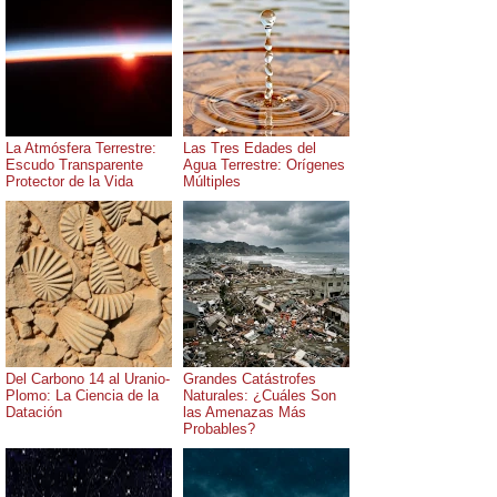
La Atmósfera Terrestre:
Las Tres Edades del
Escudo Transparente
Agua Terrestre: Orígenes
Protector de la Vida
Múltiples
Del Carbono 14 al Uranio-
Grandes Catástrofes
Plomo: La Ciencia de la
Naturales: ¿Cuáles Son
Datación
las Amenazas Más
Probables?