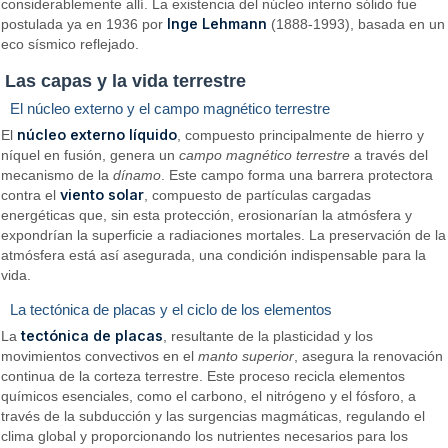
considerablemente allí. La existencia del núcleo interno sólido fue
Inge Lehmann
postulada ya en 1936 por
(1888-1993), basada en un
eco sísmico reflejado.
Las capas y la vida terrestre
El núcleo externo y el campo magnético terrestre
núcleo externo líquido
El
, compuesto principalmente de hierro y
níquel en fusión, genera un
campo magnético terrestre
a través del
mecanismo de la
dínamo
. Este campo forma una barrera protectora
viento solar
contra el
, compuesto de partículas cargadas
energéticas que, sin esta protección, erosionarían la atmósfera y
expondrían la superficie a radiaciones mortales. La preservación de la
atmósfera está así asegurada, una condición indispensable para la
vida.
La tectónica de placas y el ciclo de los elementos
tectónica de placas
La
, resultante de la plasticidad y los
movimientos convectivos en el
manto superior
, asegura la renovación
continua de la corteza terrestre. Este proceso recicla elementos
químicos esenciales, como el carbono, el nitrógeno y el fósforo, a
través de la subducción y las surgencias magmáticas, regulando el
clima global y proporcionando los nutrientes necesarios para los