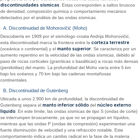
discontinuidades sísmicas
. Estas corresponden a saltos bruscos
de densidad, composición química o comportamiento mecánico
detectados por el análisis de las ondas sísmicas.
A. Discontinuidad de Mohorovičić (Moho)
Descubierta en 1909 por el sismólogo croata Andrija Mohorovičić,
corteza terrestre
esta discontinuidad marca la frontera entre la
manto superior
(oceánica o continental) y el
. Se caracteriza por un
aumento repentino en la velocidad de las ondas sísmicas, debido al
paso de rocas corticales (graníticas o basálticas) a rocas más densas
(peridotitas) del manto. La profundidad del Moho varía entre 5 km
bajo los océanos y 70 km bajo las cadenas montañosas
continentales.
B. Discontinuidad de Gutenberg
Ubicada a unos 2.900 km de profundidad, la discontinuidad de
manto inferior sólido
núcleo externo
Gutenberg separa el
del
líquido
. En este límite, las ondas sísmicas de tipo S (ondas de corte)
se interrumpen bruscamente, ya que no se propagan en líquidos,
mientras que las ondas P (ondas de compresión) experimentan una
fuerte disminución de velocidad y una refracción notable. Este
comportamiento indica un cambio radical en la fase de la materia