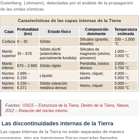
Gutenberg, Lehmann), detectadas por el análisis de la propagación
de las ondas sísmicas.
Características de las capas internas de la Tierra
Profundidad
Composición
Temperatura
Capa
Estado físico
(km)
dominante
estimada
Silicatos (granito,
200 – 1.000
Corteza
0 – 35
Sólido
basalto)
°C
Sólido dúctil
Silicatos de
Manto
1.000 –
35 – 670
(astenósfera
magnesio (olivino,
superior
3.000 °C
parcialmente fundida)
piroxeno)
Manto
Peridotita, óxidos
3.000 –
670 – 2.890
Sólido rígido
inferior
densos
3.700 °C
Núcleo
2.890 –
Hierro, níquel,
4.000 –
Líquido
externo
5.150
azufre
5.000 °C
Núcleo
5.150 –
Sólido (aleación
5.000 –
Hierro, níquel
interno
6.371
metálica densa)
6.000 °C
Fuentes:
USGS – Estructura de la Tierra
,
Dentro de la Tierra
,
Nature,
2012 – Rotación del núcleo interno
.
Las discontinuidades internas de la Tierra
Las capas internas de la Tierra no están separadas de manera
progresiva, sino por transiciones físicas marcadas llamadas