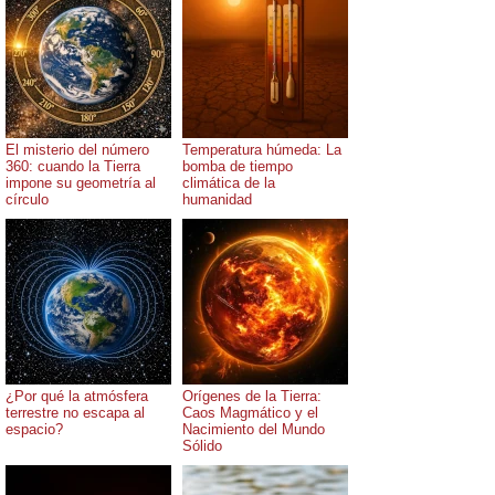
El misterio del número
Temperatura húmeda: La
360: cuando la Tierra
bomba de tiempo
impone su geometría al
climática de la
círculo
humanidad
¿Por qué la atmósfera
Orígenes de la Tierra:
terrestre no escapa al
Caos Magmático y el
espacio?
Nacimiento del Mundo
Sólido