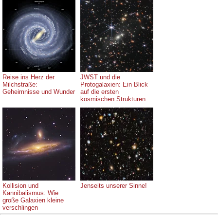
Reise ins Herz der
JWST und die
Milchstraße:
Protogalaxien: Ein Blick
Geheimnisse und Wunder
auf die ersten
kosmischen Strukturen
Kollision und
Jenseits unserer Sinne!
Kannibalismus: Wie
große Galaxien kleine
verschlingen