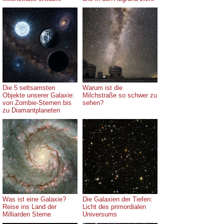
Die 5 seltsamsten
Warum ist die
Objekte unserer Galaxie:
Milchstraße so schwer zu
von Zombie-Sternen bis
sehen?
zu Diamantplaneten
Was ist eine Galaxie?
Die Galaxien der Tiefen:
Reise ins Land der
Licht des primordialen
Milliarden Sterne
Universums