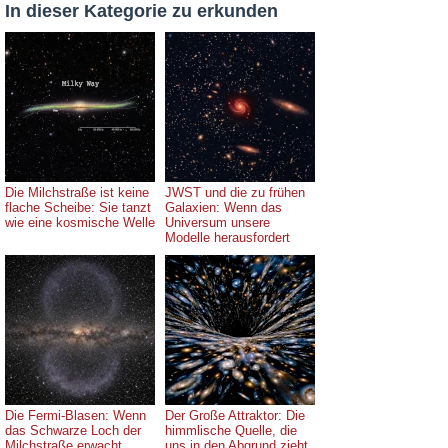
In dieser Kategorie zu erkunden
Die Milchstraße ist keine
JWST und die zu frühen
flache Scheibe: Sie tanzt
Galaxien: Wenn das
wie eine kosmische Welle
Universum unsere
Modelle herausfordert
Die Fermi-Blasen: Wenn
Der Große Attraktor: Die
das Schwarze Loch der
himmlische Quelle, die
Milchstraße erwacht
uns in den Abgrund zieht